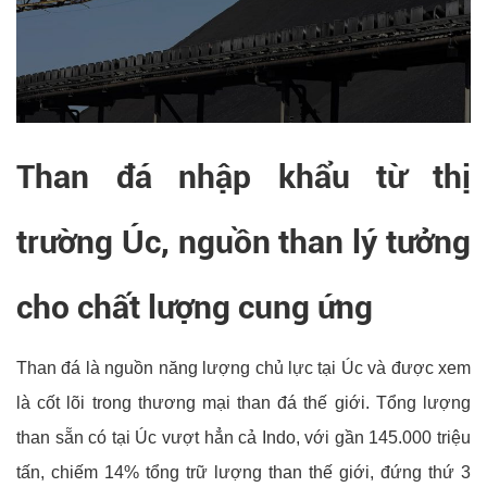
Than đá nhập khẩu từ thị
trường Úc, nguồn than lý tưởng
cho chất lượng cung ứng
Than đá là nguồn năng lượng chủ lực tại Úc và được xem
là cốt lõi trong thương mại than đá thế giới. Tổng lượng
than sẵn có tại Úc vượt hẳn cả Indo, với gần 145.000 triệu
tấn, chiếm 14% tổng trữ lượng than thế giới, đứng thứ 3