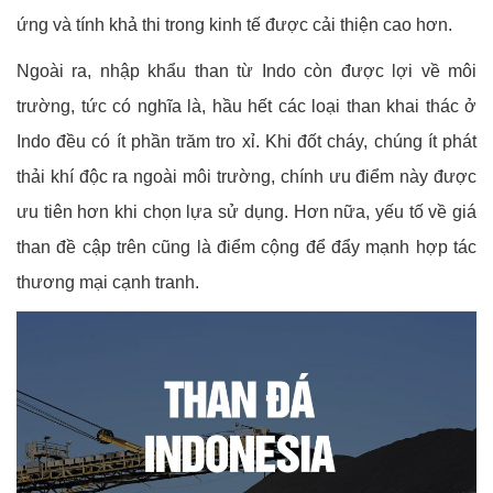
ứng và tính khả thi trong kinh tế được cải thiện cao hơn.
Ngoài ra, nhập khẩu than từ Indo còn được lợi về môi
trường, tức có nghĩa là, hầu hết các loại than khai thác ở
Indo đều có ít phần trăm tro xỉ. Khi đốt cháy, chúng ít phát
thải khí độc ra ngoài môi trường, chính ưu điểm này được
ưu tiên hơn khi chọn lựa sử dụng. Hơn nữa, yếu tố về giá
than đề cập trên cũng là điểm cộng để đẩy mạnh hợp tác
thương mại cạnh tranh.