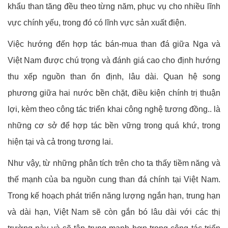
khẩu than tăng đều theo từng năm, phục vụ cho nhiều lĩnh
vực chính yếu, trong đó có lĩnh vực sản xuất điện.
Việc hướng đến hợp tác bán-mua than đá giữa Nga và
Việt Nam được chú trọng và đánh giá cao cho định hướng
thu xếp nguồn than ổn định, lâu dài. Quan hệ song
phương giữa hai nước bền chặt, điều kiện chính trị thuận
lợi, kèm theo công tác triển khai công nghệ tương đồng.. là
những cơ sở để hợp tác bền vững trong quá khứ, trong
hiện tại và cả trong tương lai.
Như vậy, từ những phân tích trên cho ta thấy tiềm năng và
thế mạnh của ba nguồn cung than đá chính tại Việt Nam.
Trong kế hoạch phát triển năng lượng ngắn hạn, trung hạn
và dài hạn, Việt Nam sẽ còn gắn bó lâu dài với các thị