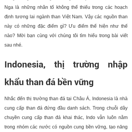
Nga là những nhân tố không thể thiếu trong các hoạch
định tương lai ngành than Việt Nam. Vậy các nguồn than
này có những đặc điểm gì? Ưu điểm thể hiện như thế
nào? Mời bạn cùng với chúng tôi tìm hiểu trong bài viết
sau nhé.
Indonesia, thị trường nhập
khẩu than đá bền vững
Nhắc đến thị trường than đá tại Châu Á, Indonesia là nhà
cung cấp than đá đứng đầu danh sách. Trong chuỗi dây
chuyền cung cấp than đá khai thác, Indo vẫn luôn nằm
trong nhóm các nước có nguồn cung bền vững, tạo năng