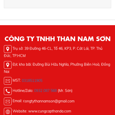
CÔNG TY TNHH THAN NAM SƠN
Trụ sở: 39 Đường 46-CL, Tổ 46, KP3, P. Cát Lái, TP. Thủ
Đức, TP.HCM
Đ/c kho bãi: Đường Bùi Hữu Nghĩa, Phường Biên Hoà, Đồng
Nai
MST:
0318511905
Hotline/Zalo:
0932 087 568
(Mr. Sơn)
Email: c
ongtythannamson@gmail.com
Website: www.cungcapthanda.com