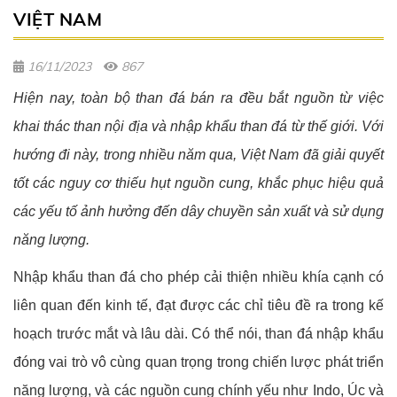
VIỆT NAM
16/11/2023
867
Hiện nay, toàn bộ than đá bán ra đều bắt nguồn từ việc
khai thác than nội địa và nhập khẩu than đá từ thế giới. Với
hướng đi này, trong nhiều năm qua, Việt Nam đã giải quyết
tốt các nguy cơ thiếu hụt nguồn cung, khắc phục hiệu quả
các yếu tố ảnh hưởng đến dây chuyền sản xuất và sử dụng
năng lượng.
Nhập khẩu than đá cho phép cải thiện nhiều khía cạnh có
liên quan đến kinh tế, đạt được các chỉ tiêu đề ra trong kế
hoạch trước mắt và lâu dài. Có thể nói, than đá nhập khẩu
đóng vai trò vô cùng quan trọng trong chiến lược phát triển
năng lượng, và các nguồn cung chính yếu như Indo, Úc và