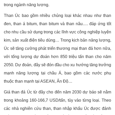
trong ngành năng lượng.
Than Úc bao gồm nhiều chủng loại khác nhau như than
đen, than á bitum, than bitum và than nâu…. đáp ứng tốt
cho nhu cầu sử dụng trong các lĩnh vực công nghiệp luyện
kim, sản xuất điện tiêu dùng… Trong kịch bản năng lượng,
Úc sẽ tăng cường phát triển thương mại than đá hơn nữa,
với tổng lượng dự đoán hơn 850 triệu tấn than cho năm
2050. Dự đoán, đây sẽ đón đầu cho xu hướng tăng trưởng
mạnh năng lượng tại châu Á, bao gồm các nước phụ
thuộc than mạnh tại ASEAN, Ấn Độ…
Giá than đá Úc từ đây cho đến năm 2030 dự báo sẽ nằm
trong khoảng 160-166,7 USD/tấn, tùy vào từng loại. Theo
các nhà nghiên cứu than, than nhập khẩu Úc được đánh