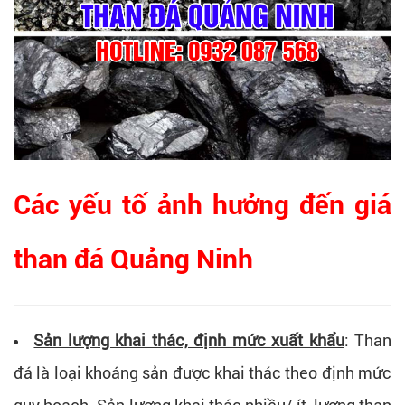
Các yếu tố ảnh hưởng đến giá
than đá Quảng Ninh
Sản lượng khai thác, định mức xuất khẩu
: Than
đá là loại khoáng sản được khai thác theo định mức
quy hoạch. Sản lượng khai thác nhiều/ ít, lượng than