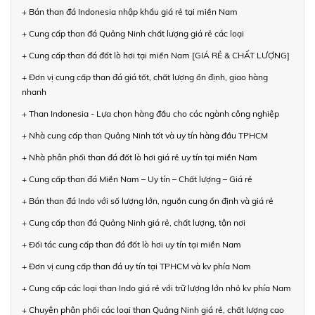
+ Bán than đá Indonesia nhập khẩu giá rẻ tại miền Nam
+ Cung cấp than đá Quảng Ninh chất lượng giá rẻ các loại
+ Cung cấp than đá đốt lò hơi tại miền Nam [GIÁ RẺ & CHẤT LƯỢNG]
+ Đơn vị cung cấp than đá giá tốt, chất lượng ổn định, giao hàng
nhanh
+ Than Indonesia - Lựa chọn hàng đầu cho các ngành công nghiệp
+ Nhà cung cấp than Quảng Ninh tốt và uy tín hàng đầu TPHCM
+ Nhà phân phối than đá đốt lò hơi giá rẻ uy tín tại miền Nam
+ Cung cấp than đá Miền Nam – Uy tín – Chất lượng – Giá rẻ
+ Bán than đá Indo với số lượng lớn, nguồn cung ổn định và giá rẻ
+ Cung cấp than đá Quảng Ninh giá rẻ, chất lượng, tận nơi
+ Đối tác cung cấp than đá đốt lò hơi uy tín tại miền Nam
+ Đơn vị cung cấp than đá uy tín tại TPHCM và kv phía Nam
+ Cung cấp các loại than Indo giá rẻ với trữ lượng lớn nhỏ kv phía Nam
+ Chuyên phân phối các loại than Quảng Ninh giá rẻ, chất lượng cao