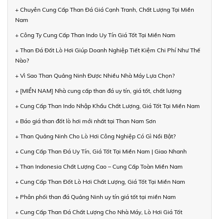
+ Chuyên Cung Cấp Than Đá Giá Cạnh Tranh, Chất Lượng Tại Miền
Nam
+ Công Ty Cung Cấp Than Indo Uy Tín Giá Tốt Tại Miền Nam
+ Than Đá Đốt Lò Hơi Giúp Doanh Nghiệp Tiết Kiệm Chi Phí Như Thế
Nào?
+ Vì Sao Than Quảng Ninh Được Nhiều Nhà Máy Lựa Chọn?
+ [MIỀN NAM] Nhà cung cấp than đá uy tín, giá tốt, chất lượng
+ Cung Cấp Than Indo Nhập Khẩu Chất Lượng, Giá Tốt Tại Miền Nam
+ Báo giá than đốt lò hơi mới nhất tại Than Nam Sơn
+ Than Quảng Ninh Cho Lò Hơi Công Nghiệp Có Gì Nổi Bật?
+ Cung Cấp Than Đá Uy Tín, Giá Tốt Tại Miền Nam | Giao Nhanh
+ Than Indonesia Chất Lượng Cao – Cung Cấp Toàn Miền Nam
+ Cung Cấp Than Đốt Lò Hơi Chất Lượng, Giá Tốt Tại Miền Nam
+ Phân phối than đá Quảng Ninh uy tín giá tốt tại miền Nam
+ Cung Cấp Than Đá Chất Lượng Cho Nhà Máy, Lò Hơi Giá Tốt