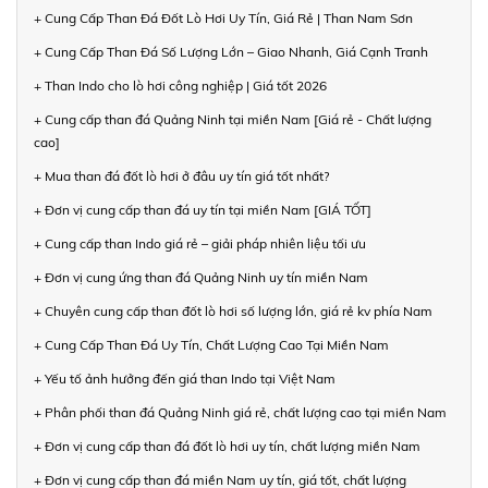
+ Cung Cấp Than Đá Đốt Lò Hơi Uy Tín, Giá Rẻ | Than Nam Sơn
+ Cung Cấp Than Đá Số Lượng Lớn – Giao Nhanh, Giá Cạnh Tranh
+ Than Indo cho lò hơi công nghiệp | Giá tốt 2026
+ Cung cấp than đá Quảng Ninh tại miền Nam [Giá rẻ - Chất lượng
cao]
+ Mua than đá đốt lò hơi ở đâu uy tín giá tốt nhất?
+ Đơn vị cung cấp than đá uy tín tại miền Nam [GIÁ TỐT]
+ Cung cấp than Indo giá rẻ – giải pháp nhiên liệu tối ưu
+ Đơn vị cung ứng than đá Quảng Ninh uy tín miền Nam
+ Chuyên cung cấp than đốt lò hơi số lượng lớn, giá rẻ kv phía Nam
+ Cung Cấp Than Đá Uy Tín, Chất Lượng Cao Tại Miền Nam
+ Yếu tố ảnh hưởng đến giá than Indo tại Việt Nam
+ Phân phối than đá Quảng Ninh giá rẻ, chất lượng cao tại miền Nam
+ Đơn vị cung cấp than đá đốt lò hơi uy tín, chất lượng miền Nam
+ Đơn vị cung cấp than đá miền Nam uy tín, giá tốt, chất lượng