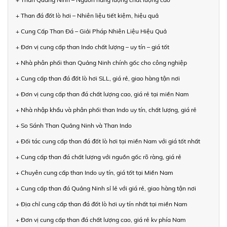
+ Than đá đốt lò hơi – Nhiên liệu tiết kiệm, hiệu quả
+ Cung Cấp Than Đá – Giải Pháp Nhiên Liệu Hiệu Quả
+ Đơn vị cung cấp than Indo chất lượng – uy tín – giá tốt
+ Nhà phân phối than Quảng Ninh chính gốc cho công nghiệp
+ Cung cấp than đá đốt lò hơi SLL, giá rẻ, giao hàng tận nơi
+ Đơn vị cung cấp than đá chất lượng cao, giá rẻ tại miền Nam
+ Nhà nhập khẩu và phân phối than Indo uy tín, chất lượng, giá rẻ
+ So Sánh Than Quảng Ninh và Than Indo
+ Đối tác cung cấp than đá đốt lò hơi tại miền Nam với giá tốt nhất
+ Cung cấp than đá chất lượng với nguồn gốc rõ ràng, giá rẻ
+ Chuyên cung cấp than Indo uy tín, giá tốt tại Miền Nam
+ Cung cấp than đá Quảng Ninh sỉ lẻ với giá rẻ, giao hàng tận nơi
+ Địa chỉ cung cấp than đá đốt lò hơi uy tín nhất tại miền Nam
+ Đơn vị cung cấp than đá chất lượng cao, giá rẻ kv phía Nam