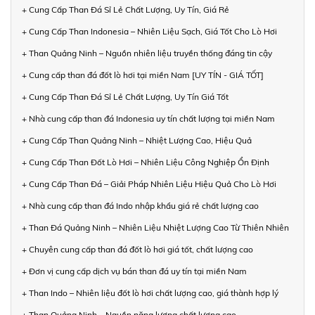
+ Cung Cấp Than Đá Sỉ Lẻ Chất Lượng, Uy Tín, Giá Rẻ
+ Cung Cấp Than Indonesia – Nhiên Liệu Sạch, Giá Tốt Cho Lò Hơi
+ Than Quảng Ninh – Nguồn nhiên liệu truyền thống đáng tin cậy
+ Cung cấp than đá đốt lò hơi tại miền Nam [UY TÍN - GIÁ TỐT]
+ Cung Cấp Than Đá Sỉ Lẻ Chất Lượng, Uy Tín Giá Tốt
+ Nhà cung cấp than đá Indonesia uy tín chất lượng tại miền Nam
+ Cung Cấp Than Quảng Ninh – Nhiệt Lượng Cao, Hiệu Quả
+ Cung Cấp Than Đốt Lò Hơi – Nhiên Liệu Công Nghiệp Ổn Định
+ Cung Cấp Than Đá – Giải Pháp Nhiên Liệu Hiệu Quả Cho Lò Hơi
+ Nhà cung cấp than đá Indo nhập khẩu giá rẻ chất lượng cao
+ Than Đá Quảng Ninh – Nhiên Liệu Nhiệt Lượng Cao Từ Thiên Nhiên
+ Chuyên cung cấp than đá đốt lò hơi giá tốt, chất lượng cao
+ Đơn vị cung cấp dịch vụ bán than đá uy tín tại miền Nam
+ Than Indo – Nhiên liệu đốt lò hơi chất lượng cao, giá thành hợp lý
+ Than Quảng Ninh – Nguồn năng lượng chất lượng cao