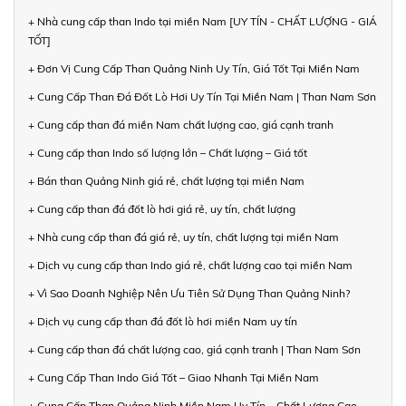
+ Nhà cung cấp than Indo tại miền Nam [UY TÍN - CHẤT LƯỢNG - GIÁ
TỐT]
+ Đơn Vị Cung Cấp Than Quảng Ninh Uy Tín, Giá Tốt Tại Miền Nam
+ Cung Cấp Than Đá Đốt Lò Hơi Uy Tín Tại Miền Nam | Than Nam Sơn
+ Cung cấp than đá miền Nam chất lượng cao, giá cạnh tranh
+ Cung cấp than Indo số lượng lớn – Chất lượng – Giá tốt
+ Bán than Quảng Ninh giá rẻ, chất lượng tại miền Nam
+ Cung cấp than đá đốt lò hơi giá rẻ, uy tín, chất lượng
+ Nhà cung cấp than đá giá rẻ, uy tín, chất lượng tại miền Nam
+ Dịch vụ cung cấp than Indo giá rẻ, chất lượng cao tại miền Nam
+ Vì Sao Doanh Nghiệp Nên Ưu Tiên Sử Dụng Than Quảng Ninh?
+ Dịch vụ cung cấp than đá đốt lò hơi miền Nam uy tín
+ Cung cấp than đá chất lượng cao, giá cạnh tranh | Than Nam Sơn
+ Cung Cấp Than Indo Giá Tốt – Giao Nhanh Tại Miền Nam
+ Cung Cấp Than Quảng Ninh Miền Nam Uy Tín – Chất Lượng Cao