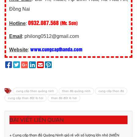
Đồng Nai
0932.087.568
(Mr. Sơn)
Hotline
:
Email
: philong0512@gmail.com
www.cungcapthanda.com
Website
:
cung cấp than quảng ninh
than đá quảng ninh
cung cấp than đá
cung cấp than đốt lò hơi
than đá đốt lò hơi
BÀI VIẾT LIÊN QUAN
+ Cung cấp than đá Quảng Ninh giá rẻ với số lượng lớn nhỏ [MIỀN