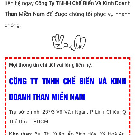
liên hệ ngay
Công Ty TNHH Chế Biến Và Kinh Doanh
Than Miền Nam
để được chúng tôi phục vụ nhanh
chóng.
Mọi thông tin chi tiết vui lòng liên hệ
:
CÔNG TY TNHH CHẾ BIẾN VÀ KINH
DOANH THAN MIỀN NAM
Trụ sở chính
: 267/3 Võ Văn Ngân, P Linh Chiểu, Q
Thủ Đức, TPHCM
Kho than
: Bùi Thị Xuân, Ấp Bình Hóa, Xã Hoá An,