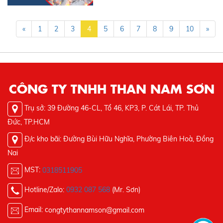
«
1
2
3
4
5
6
7
8
9
10
»
CÔNG TY TNHH THAN NAM SƠN
Trụ sở: 39 Đường 46-CL, Tổ 46, KP3, P. Cát Lái, TP. Thủ
Đức, TP.HCM
Đ/c kho bãi: Đường Bùi Hữu Nghĩa, Phường Biên Hoà, Đồng
Nai
MST:
0318511905
Hotline/Zalo:
0932 087 568
(Mr. Sơn)
Email: c
ongtythannamson@gmail.com