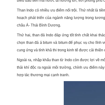
biểu đầu tiên mà nước ta hướng tới, với phong phú c
Than Indo có nhiều ưu điểm nổi trội. Thứ nhất là tiề
hoạch phát triển của ngành năng lượng trong tương
châu Á- Thái Bình Dương.
Thứ hai, than đá Indo đáp ứng tốt tính chất khai 
chọn than đá á bitum và bitum để phục vụ cho lĩnh 
cung ứng và tính khả thi trong kinh tế được cải thiện
Ngoài ra, nhập khẩu than từ Indo còn được lợi về môi 
thải khí độc ra ngoài môi trường, chính ưu điểm nà
hợp tác thương mại cạnh tranh.