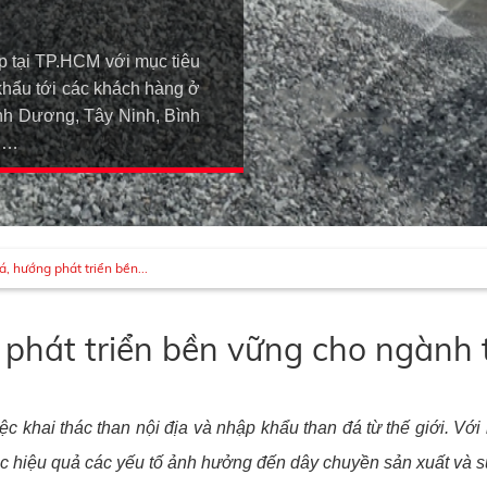
p tại TP.HCM với mục tiêu
khẩu tới các khách hàng ở
h Dương, Tây Ninh, Bình
An…
, hướng phát triển bền...
phát triển bền vững cho ngành
ệc khai thác than nội địa và nhập khẩu than đá từ thế giới. Vớ
hục hiệu quả các yếu tố ảnh hưởng đến dây chuyền sản xuất và