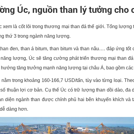
ường Úc, nguồn than lý tưởng cho
xem là cốt lõi trong thương mại than đá thế giới. Tổng lượng 
ứng thứ 3 trong ngành năng lượng.
an đen, than á bitum, than bitum và than nâu…. đáp ứng tốt 
n năng lượng, Úc sẽ tăng cường phát triển thương mại than đá
u hướng tăng trưởng mạnh năng lượng tại châu Á, bao gồm c
 nằm trong khoảng 160-166,7 USD/tấn, tùy vào từng loại. The
 số thuận lợi cơ bản. Cụ thể Úc có trữ lượng than dồi dào, đa 
toàn diện ngành than được chính phủ hai bên khuyến khích và 
g dễ dàng hơn.