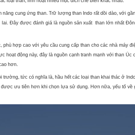
ác loại than, linh hoạt nhiều mục đích chế biến khác nhau.
m năng cung ứng than. Trữ lượng than Indo rất dồi dào, với gần
 lai. Đây được đánh giá là nguồn sản xuất than lớn nhất Đô
thác, phù hợp cao với yêu cầu cung cấp than cho các nhà máy 
vực hoạt động này, đây là nguồn cạnh tranh mạnh với than Úc c
 cao hơn.
trường, tức có nghĩa là, hầu hết các loại than khai thác ở Indo đ
y được ưu tiên hơn khi chọn lựa sử dụng. Hơn nữa, yếu tố về