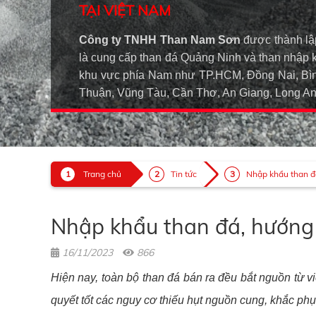
TẠI VIỆT NAM
Công ty TNHH Than Nam Sơn
được thành lậ
là cung cấp than đá Quảng Ninh và than nhập 
khu vực phía Nam như TP.HCM, Đồng Nai, Bìn
Thuận, Vũng Tàu, Cần Thơ, An Giang, Long 
Trang chủ
Tin tức
Nhập khẩu than đá
Nhập khẩu than đá, hướng 
16/11/2023
866
Hiện nay, toàn bộ than đá bán ra đều bắt nguồn từ vi
quyết tốt các nguy cơ thiếu hụt nguồn cung, khắc p