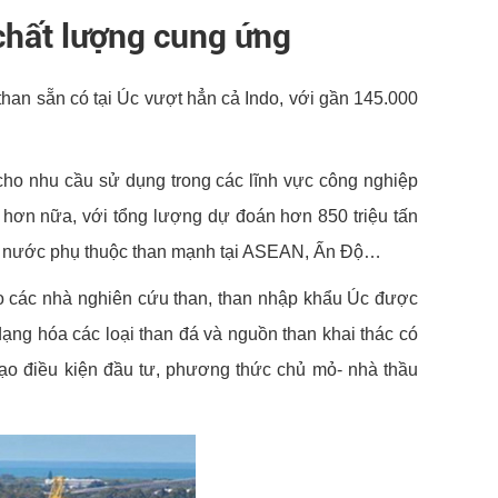
 chất lượng cung ứng
than sẵn có tại Úc vượt hẳn cả Indo, với gần 145.000
cho nhu cầu sử dụng trong các lĩnh vực công nghiệp
 hơn nữa, với tổng lượng dự đoán hơn 850 triệu tấn
ác nước phụ thuộc than mạnh tại ASEAN, Ấn Độ…
o các nhà nghiên cứu than, than nhập khẩu Úc được
dạng hóa các loại than đá và nguồn than khai thác có
tạo điều kiện đầu tư, phương thức chủ mỏ- nhà thầu