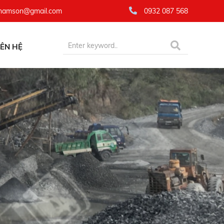
namson@gmail.com
0932 087 568
IÊN HỆ