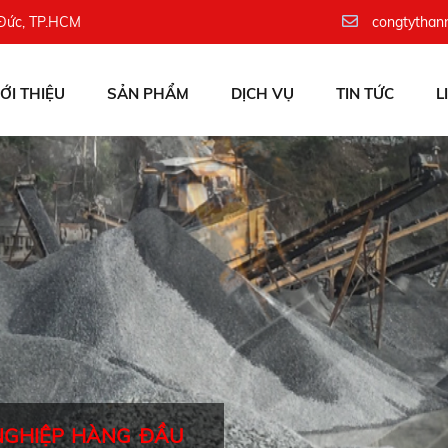
 Đức, TP.HCM
congtythan
IỚI THIỆU
SẢN PHẨM
DỊCH VỤ
TIN TỨC
L
NGHIỆP HÀNG ĐẦU