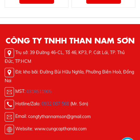
CÔNG TY TNHH THAN NAM SƠN
Trụ sở: 39 Đường 46-CL, Tổ 46, KP3, P. Cát Lái, TP. Thủ
Đức, TP.HCM
Đ/c kho bãi: Đường Bùi Hữu Nghĩa, Phường Biên Hoà, Đồng
Nai
MST:
0318511905
Hotline/Zalo:
0932 087 568
(Mr. Sơn)
Email: c
ongtythannamson@gmail.com
Website: www.cungcapthanda.com