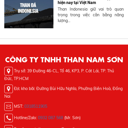
hiện nay tại Việt Nam
Than Indonesia giữ vai trò quan
trọng trong việc cân bằng năng
lượng...
CÔNG TY TNHH THAN NAM SƠN
Trụ sở: 39 Đường 46-CL, Tổ 46, KP3, P. Cát Lái, TP. Thủ
Đức, TP.HCM
Đ/c kho bãi: Đường Bùi Hữu Nghĩa, Phường Biên Hoà, Đồng
Nai
MST:
0318511905
Hotline/Zalo:
0932 087 568
(Mr. Sơn)