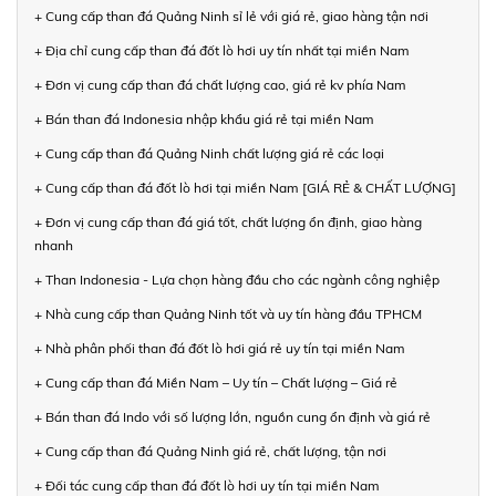
+ Cung cấp than đá Quảng Ninh sỉ lẻ với giá rẻ, giao hàng tận nơi
+ Địa chỉ cung cấp than đá đốt lò hơi uy tín nhất tại miền Nam
+ Đơn vị cung cấp than đá chất lượng cao, giá rẻ kv phía Nam
+ Bán than đá Indonesia nhập khẩu giá rẻ tại miền Nam
+ Cung cấp than đá Quảng Ninh chất lượng giá rẻ các loại
+ Cung cấp than đá đốt lò hơi tại miền Nam [GIÁ RẺ & CHẤT LƯỢNG]
+ Đơn vị cung cấp than đá giá tốt, chất lượng ổn định, giao hàng
nhanh
+ Than Indonesia - Lựa chọn hàng đầu cho các ngành công nghiệp
+ Nhà cung cấp than Quảng Ninh tốt và uy tín hàng đầu TPHCM
+ Nhà phân phối than đá đốt lò hơi giá rẻ uy tín tại miền Nam
+ Cung cấp than đá Miền Nam – Uy tín – Chất lượng – Giá rẻ
+ Bán than đá Indo với số lượng lớn, nguồn cung ổn định và giá rẻ
+ Cung cấp than đá Quảng Ninh giá rẻ, chất lượng, tận nơi
+ Đối tác cung cấp than đá đốt lò hơi uy tín tại miền Nam