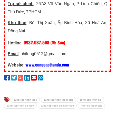
Trụ sở chính
: 267/3 Võ Văn Ngân, P Linh Chiểu, Q
Thủ Đức, TPHCM
Kho than
: Bùi Thị Xuân, Ấp Bình Hóa, Xã Hoá An,
Đồng Nai
0932.087.568
(Mr. Sơn)
Hotline
:
Email
: philong0512@gmail.com
www.cungcapthanda.com
Website
:
cung cấp than indo
cung cấp than indonesia
cung cấp than đá
cung cấp than đá indo
cung cấp than đá indonesia
than đá indonesia