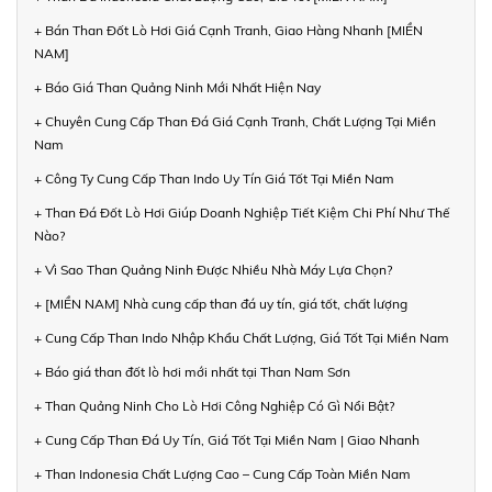
+ Bán Than Đốt Lò Hơi Giá Cạnh Tranh, Giao Hàng Nhanh [MIỀN
NAM]
+ Báo Giá Than Quảng Ninh Mới Nhất Hiện Nay
+ Chuyên Cung Cấp Than Đá Giá Cạnh Tranh, Chất Lượng Tại Miền
Nam
+ Công Ty Cung Cấp Than Indo Uy Tín Giá Tốt Tại Miền Nam
+ Than Đá Đốt Lò Hơi Giúp Doanh Nghiệp Tiết Kiệm Chi Phí Như Thế
Nào?
+ Vì Sao Than Quảng Ninh Được Nhiều Nhà Máy Lựa Chọn?
+ [MIỀN NAM] Nhà cung cấp than đá uy tín, giá tốt, chất lượng
+ Cung Cấp Than Indo Nhập Khẩu Chất Lượng, Giá Tốt Tại Miền Nam
+ Báo giá than đốt lò hơi mới nhất tại Than Nam Sơn
+ Than Quảng Ninh Cho Lò Hơi Công Nghiệp Có Gì Nổi Bật?
+ Cung Cấp Than Đá Uy Tín, Giá Tốt Tại Miền Nam | Giao Nhanh
+ Than Indonesia Chất Lượng Cao – Cung Cấp Toàn Miền Nam