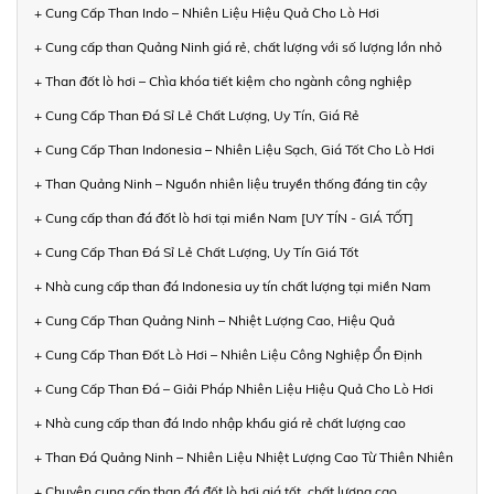
+ Cung Cấp Than Indo – Nhiên Liệu Hiệu Quả Cho Lò Hơi
+ Cung cấp than Quảng Ninh giá rẻ, chất lượng với số lượng lớn nhỏ
+ Than đốt lò hơi – Chìa khóa tiết kiệm cho ngành công nghiệp
+ Cung Cấp Than Đá Sỉ Lẻ Chất Lượng, Uy Tín, Giá Rẻ
+ Cung Cấp Than Indonesia – Nhiên Liệu Sạch, Giá Tốt Cho Lò Hơi
+ Than Quảng Ninh – Nguồn nhiên liệu truyền thống đáng tin cậy
+ Cung cấp than đá đốt lò hơi tại miền Nam [UY TÍN - GIÁ TỐT]
+ Cung Cấp Than Đá Sỉ Lẻ Chất Lượng, Uy Tín Giá Tốt
+ Nhà cung cấp than đá Indonesia uy tín chất lượng tại miền Nam
+ Cung Cấp Than Quảng Ninh – Nhiệt Lượng Cao, Hiệu Quả
+ Cung Cấp Than Đốt Lò Hơi – Nhiên Liệu Công Nghiệp Ổn Định
+ Cung Cấp Than Đá – Giải Pháp Nhiên Liệu Hiệu Quả Cho Lò Hơi
+ Nhà cung cấp than đá Indo nhập khẩu giá rẻ chất lượng cao
+ Than Đá Quảng Ninh – Nhiên Liệu Nhiệt Lượng Cao Từ Thiên Nhiên
+ Chuyên cung cấp than đá đốt lò hơi giá tốt, chất lượng cao