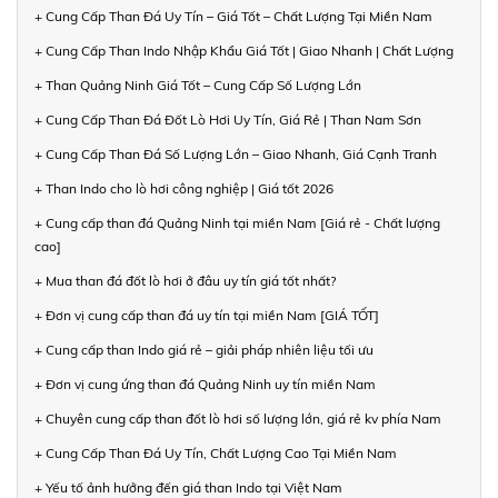
+ Cung Cấp Than Đá Uy Tín – Giá Tốt – Chất Lượng Tại Miền Nam
+ Cung Cấp Than Indo Nhập Khẩu Giá Tốt | Giao Nhanh | Chất Lượng
+ Than Quảng Ninh Giá Tốt – Cung Cấp Số Lượng Lớn
+ Cung Cấp Than Đá Đốt Lò Hơi Uy Tín, Giá Rẻ | Than Nam Sơn
+ Cung Cấp Than Đá Số Lượng Lớn – Giao Nhanh, Giá Cạnh Tranh
+ Than Indo cho lò hơi công nghiệp | Giá tốt 2026
+ Cung cấp than đá Quảng Ninh tại miền Nam [Giá rẻ - Chất lượng
cao]
+ Mua than đá đốt lò hơi ở đâu uy tín giá tốt nhất?
+ Đơn vị cung cấp than đá uy tín tại miền Nam [GIÁ TỐT]
+ Cung cấp than Indo giá rẻ – giải pháp nhiên liệu tối ưu
+ Đơn vị cung ứng than đá Quảng Ninh uy tín miền Nam
+ Chuyên cung cấp than đốt lò hơi số lượng lớn, giá rẻ kv phía Nam
+ Cung Cấp Than Đá Uy Tín, Chất Lượng Cao Tại Miền Nam
+ Yếu tố ảnh hưởng đến giá than Indo tại Việt Nam