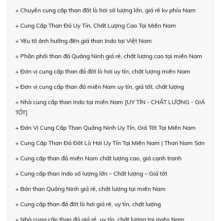
+ Chuyên cung cấp than đốt lò hơi số lượng lớn, giá rẻ kv phía Nam
+ Cung Cấp Than Đá Uy Tín, Chất Lượng Cao Tại Miền Nam
+ Yếu tố ảnh hưởng đến giá than Indo tại Việt Nam
+ Phân phối than đá Quảng Ninh giá rẻ, chất lượng cao tại miền Nam
+ Đơn vị cung cấp than đá đốt lò hơi uy tín, chất lượng miền Nam
+ Đơn vị cung cấp than đá miền Nam uy tín, giá tốt, chất lượng
+ Nhà cung cấp than Indo tại miền Nam [UY TÍN - CHẤT LƯỢNG - GIÁ
TỐT]
+ Đơn Vị Cung Cấp Than Quảng Ninh Uy Tín, Giá Tốt Tại Miền Nam
+ Cung Cấp Than Đá Đốt Lò Hơi Uy Tín Tại Miền Nam | Than Nam Sơn
+ Cung cấp than đá miền Nam chất lượng cao, giá cạnh tranh
+ Cung cấp than Indo số lượng lớn – Chất lượng – Giá tốt
+ Bán than Quảng Ninh giá rẻ, chất lượng tại miền Nam
+ Cung cấp than đá đốt lò hơi giá rẻ, uy tín, chất lượng
+ Nhà cung cấp than đá giá rẻ, uy tín, chất lượng tại miền Nam