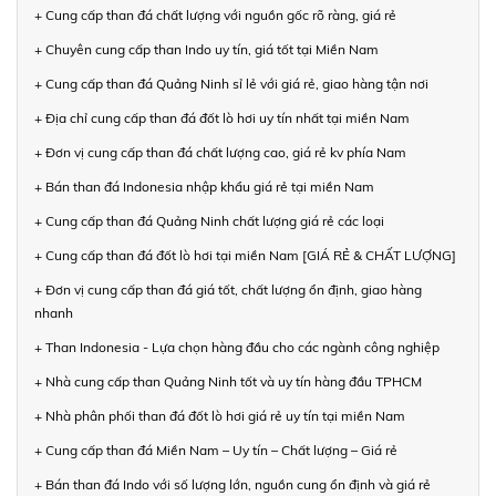
+ Cung cấp than đá chất lượng với nguồn gốc rõ ràng, giá rẻ
+ Chuyên cung cấp than Indo uy tín, giá tốt tại Miền Nam
+ Cung cấp than đá Quảng Ninh sỉ lẻ với giá rẻ, giao hàng tận nơi
+ Địa chỉ cung cấp than đá đốt lò hơi uy tín nhất tại miền Nam
+ Đơn vị cung cấp than đá chất lượng cao, giá rẻ kv phía Nam
+ Bán than đá Indonesia nhập khẩu giá rẻ tại miền Nam
+ Cung cấp than đá Quảng Ninh chất lượng giá rẻ các loại
+ Cung cấp than đá đốt lò hơi tại miền Nam [GIÁ RẺ & CHẤT LƯỢNG]
+ Đơn vị cung cấp than đá giá tốt, chất lượng ổn định, giao hàng
nhanh
+ Than Indonesia - Lựa chọn hàng đầu cho các ngành công nghiệp
+ Nhà cung cấp than Quảng Ninh tốt và uy tín hàng đầu TPHCM
+ Nhà phân phối than đá đốt lò hơi giá rẻ uy tín tại miền Nam
+ Cung cấp than đá Miền Nam – Uy tín – Chất lượng – Giá rẻ
+ Bán than đá Indo với số lượng lớn, nguồn cung ổn định và giá rẻ