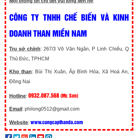
Mọi thông tin chi tiết vui lòng liên hệ
:
CÔNG TY TNHH CHẾ BIẾN VÀ KINH
DOANH THAN MIỀN NAM
Trụ sở chính
: 267/3 Võ Văn Ngân, P Linh Chiểu, Q
Thủ Đức, TPHCM
Kho than
: Bùi Thị Xuân, Ấp Bình Hóa, Xã Hoá An,
Đồng Nai
0932.087.568
(Mr. Sơn)
Hotline
:
Email
: philong0512@gmail.com
www.cungcapthanda.com
Website
: