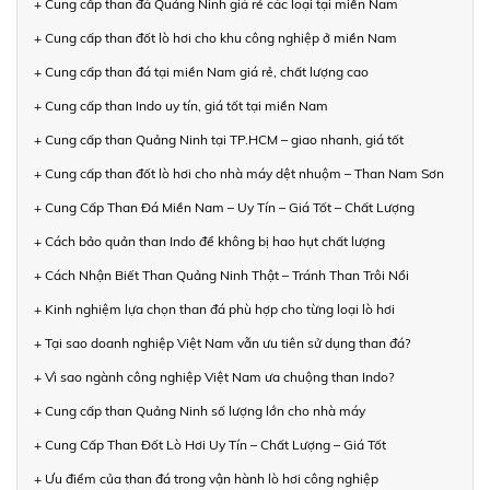
+ Cung cấp than đá Quảng Ninh giá rẻ các loại tại miền Nam
+ Cung cấp than đốt lò hơi cho khu công nghiệp ở miền Nam
+ Cung cấp than đá tại miền Nam giá rẻ, chất lượng cao
+ Cung cấp than Indo uy tín, giá tốt tại miền Nam
+ Cung cấp than Quảng Ninh tại TP.HCM – giao nhanh, giá tốt
+ Cung cấp than đốt lò hơi cho nhà máy dệt nhuộm – Than Nam Sơn
+ Cung Cấp Than Đá Miền Nam – Uy Tín – Giá Tốt – Chất Lượng
+ Cách bảo quản than Indo để không bị hao hụt chất lượng
+ Cách Nhận Biết Than Quảng Ninh Thật – Tránh Than Trôi Nổi
+ Kinh nghiệm lựa chọn than đá phù hợp cho từng loại lò hơi
+ Tại sao doanh nghiệp Việt Nam vẫn ưu tiên sử dụng than đá?
+ Vì sao ngành công nghiệp Việt Nam ưa chuộng than Indo?
+ Cung cấp than Quảng Ninh số lượng lớn cho nhà máy
+ Cung Cấp Than Đốt Lò Hơi Uy Tín – Chất Lượng – Giá Tốt
+ Ưu điểm của than đá trong vận hành lò hơi công nghiệp