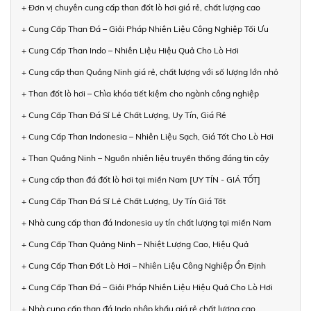
+ Đơn vị chuyên cung cấp than đốt lò hơi giá rẻ, chất lượng cao
+ Cung Cấp Than Đá – Giải Pháp Nhiên Liệu Công Nghiệp Tối Ưu
+ Cung Cấp Than Indo – Nhiên Liệu Hiệu Quả Cho Lò Hơi
+ Cung cấp than Quảng Ninh giá rẻ, chất lượng với số lượng lớn nhỏ
+ Than đốt lò hơi – Chìa khóa tiết kiệm cho ngành công nghiệp
+ Cung Cấp Than Đá Sỉ Lẻ Chất Lượng, Uy Tín, Giá Rẻ
+ Cung Cấp Than Indonesia – Nhiên Liệu Sạch, Giá Tốt Cho Lò Hơi
+ Than Quảng Ninh – Nguồn nhiên liệu truyền thống đáng tin cậy
+ Cung cấp than đá đốt lò hơi tại miền Nam [UY TÍN - GIÁ TỐT]
+ Cung Cấp Than Đá Sỉ Lẻ Chất Lượng, Uy Tín Giá Tốt
+ Nhà cung cấp than đá Indonesia uy tín chất lượng tại miền Nam
+ Cung Cấp Than Quảng Ninh – Nhiệt Lượng Cao, Hiệu Quả
+ Cung Cấp Than Đốt Lò Hơi – Nhiên Liệu Công Nghiệp Ổn Định
+ Cung Cấp Than Đá – Giải Pháp Nhiên Liệu Hiệu Quả Cho Lò Hơi
+ Nhà cung cấp than đá Indo nhập khẩu giá rẻ chất lượng cao