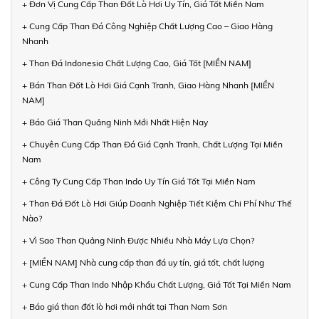
+ Đơn Vị Cung Cấp Than Đốt Lò Hơi Uy Tín, Giá Tốt Miền Nam
+ Cung Cấp Than Đá Công Nghiệp Chất Lượng Cao – Giao Hàng
Nhanh
+ Than Đá Indonesia Chất Lượng Cao, Giá Tốt [MIỀN NAM]
+ Bán Than Đốt Lò Hơi Giá Cạnh Tranh, Giao Hàng Nhanh [MIỀN
NAM]
+ Báo Giá Than Quảng Ninh Mới Nhất Hiện Nay
+ Chuyên Cung Cấp Than Đá Giá Cạnh Tranh, Chất Lượng Tại Miền
Nam
+ Công Ty Cung Cấp Than Indo Uy Tín Giá Tốt Tại Miền Nam
+ Than Đá Đốt Lò Hơi Giúp Doanh Nghiệp Tiết Kiệm Chi Phí Như Thế
Nào?
+ Vì Sao Than Quảng Ninh Được Nhiều Nhà Máy Lựa Chọn?
+ [MIỀN NAM] Nhà cung cấp than đá uy tín, giá tốt, chất lượng
+ Cung Cấp Than Indo Nhập Khẩu Chất Lượng, Giá Tốt Tại Miền Nam
+ Báo giá than đốt lò hơi mới nhất tại Than Nam Sơn