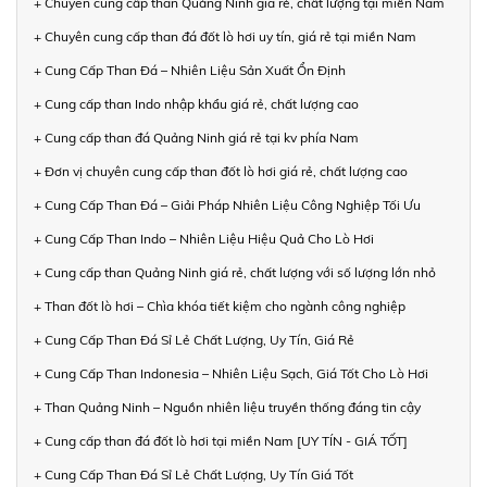
+ Chuyên cung cấp than Quảng Ninh giá rẻ, chất lượng tại miền Nam
+ Chuyên cung cấp than đá đốt lò hơi uy tín, giá rẻ tại miền Nam
+ Cung Cấp Than Đá – Nhiên Liệu Sản Xuất Ổn Định
+ Cung cấp than Indo nhập khẩu giá rẻ, chất lượng cao
+ Cung cấp than đá Quảng Ninh giá rẻ tại kv phía Nam
+ Đơn vị chuyên cung cấp than đốt lò hơi giá rẻ, chất lượng cao
+ Cung Cấp Than Đá – Giải Pháp Nhiên Liệu Công Nghiệp Tối Ưu
+ Cung Cấp Than Indo – Nhiên Liệu Hiệu Quả Cho Lò Hơi
+ Cung cấp than Quảng Ninh giá rẻ, chất lượng với số lượng lớn nhỏ
+ Than đốt lò hơi – Chìa khóa tiết kiệm cho ngành công nghiệp
+ Cung Cấp Than Đá Sỉ Lẻ Chất Lượng, Uy Tín, Giá Rẻ
+ Cung Cấp Than Indonesia – Nhiên Liệu Sạch, Giá Tốt Cho Lò Hơi
+ Than Quảng Ninh – Nguồn nhiên liệu truyền thống đáng tin cậy
+ Cung cấp than đá đốt lò hơi tại miền Nam [UY TÍN - GIÁ TỐT]
+ Cung Cấp Than Đá Sỉ Lẻ Chất Lượng, Uy Tín Giá Tốt