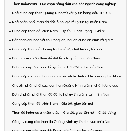
+ Than Indonesia - Lựa chọn hàng đầu cho các ngành công nghiệp
+ Nhà cung cấp than Quảng Ninh tốt và uy tín hàng đầu TPHCM
+ Nhà phân phối than đá đốt lò hơi giá rẻ uy tín tại miền Nam
+ Cung cấp than đá Miền Nam – Uy tín – Chất lượng – Giá rẻ
+ Bán than đá Indo với số lượng lớn, nguồn cung ổn định và giá rẻ
+ Cung cấp than đá Quảng Ninh giá rẻ, chất lượng, tận nơi
+ Đối tác cung cấp than đá đốt lò hơi uy tín tại miền Nam
+ Đơn vị cung cấp than đá uy tín tại TPHCM và kv phía Nam
+ Cung cấp các loại than Indo giá rẻ với trữ lượng lớn nhỏ kv phía Nam
+ Chuyên phân phối các loại than Quảng Ninh giá rẻ, chất lượng cao
+ Đơn vị phân phối than đá đốt lò hơi uy tín giá rẻ tại miền Nam
+ Cung cấp than đá Miền Nam – Giá tốt, giao tận nơi
+ Than đá Indonesia nhập khẩu – Giá tốt, giao tận nơi – Chất lượng
+ Công ty cung cấp than đá Quảng Ninh uy tín khu vực phía Nam
+ Đơn vị cung cấp than đốt lò hơi giá rẻ uy tín kv phía Nam