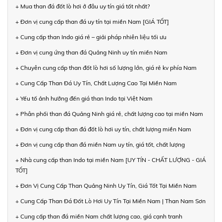
+ Mua than đá đốt lò hơi ở đâu uy tín giá tốt nhất?
+ Đơn vị cung cấp than đá uy tín tại miền Nam [GIÁ TỐT]
+ Cung cấp than Indo giá rẻ – giải pháp nhiên liệu tối ưu
+ Đơn vị cung ứng than đá Quảng Ninh uy tín miền Nam
+ Chuyên cung cấp than đốt lò hơi số lượng lớn, giá rẻ kv phía Nam
+ Cung Cấp Than Đá Uy Tín, Chất Lượng Cao Tại Miền Nam
+ Yếu tố ảnh hưởng đến giá than Indo tại Việt Nam
+ Phân phối than đá Quảng Ninh giá rẻ, chất lượng cao tại miền Nam
+ Đơn vị cung cấp than đá đốt lò hơi uy tín, chất lượng miền Nam
+ Đơn vị cung cấp than đá miền Nam uy tín, giá tốt, chất lượng
+ Nhà cung cấp than Indo tại miền Nam [UY TÍN - CHẤT LƯỢNG - GIÁ
TỐT]
+ Đơn Vị Cung Cấp Than Quảng Ninh Uy Tín, Giá Tốt Tại Miền Nam
+ Cung Cấp Than Đá Đốt Lò Hơi Uy Tín Tại Miền Nam | Than Nam Sơn
+ Cung cấp than đá miền Nam chất lượng cao, giá cạnh tranh