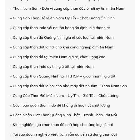
+ Than Nam Sơn - Đơn vị cung cấp than đốt lò hơi uy tín miền Nam
+ Cung Cấp Than Đá Miền Nam Uy Tín – Chất Lượng Ổn Định
+ Cung cấp than Indo với nguồn hàng ổn định, giá thành rẻ
+ Cung cấp than đá Quảng Ninh giá rẻ các loại tại miền Nam
+ Cung cấp than đốt lò hơi cho khu công nghiệp ở miền Nam
+ Cung cấp than đá tại miền Nam giá rẻ, chất lượng cao
+ Cung cấp than Indo uy tín, giá tốt tại miền Nam
+ Cung cấp than Quảng Ninh tại TP.HCM – giao nhanh, giá tốt
+ Cung cấp than đốt lò hơi cho nhà máy dệt nhuộm – Than Nam Sơn
+ Cung Cấp Than Đá Miền Nam – Uy Tín – Giá Tốt – Chất Lượng
+ Cách bảo quản than Indo để không bị hao hụt chất lượng
+ Cách Nhận Biết Than Quảng Ninh Thật – Tránh Than Trôi Nổi
+ Kinh nghiệm lựa chọn than đá phù hợp cho từng loại lò hơi
+ Tại sao doanh nghiệp Việt Nam vẫn ưu tiên sử dụng than đá?