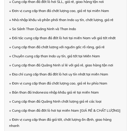
+ Cung cấp than đá đốt lò hơi SLL, giá rẻ, giao hàng tận nơi
+ Đơn vị cung cấp than đá chất lượng cao, giá rẻ tại miền Nam
+ Nhà nhập khẩu và phân phối than Indo uy tín, chất lượng, giá rẻ
+ So Sánh Than Quảng Ninh và Than Indo
+ Đối tác cung cấp than đá đốt lò hơi tại miền Nam với giá tốt nhất
+ Cung cấp than đá chất lượng với nguồn gốc rõ ràng, giá rẻ
+ Chuyên cung cấp than Indo uy tín, giá tốt tại Miền Nam
+ Cung cấp than đá Quảng Ninh sỉ lẻ với giá rẻ, giao hàng tận nơi
+ Địa chỉ cung cấp than đá đốt lò hơi uy tín nhất tại miền Nam
+ Đơn vị cung cấp than đá chất lượng cao, giá rẻ kv phía Nam
+ Bán than đá Indonesia nhập khẩu giá rẻ tại miền Nam
+ Cung cấp than đá Quảng Ninh chất lượng giá rẻ các loại
+ Cung cấp than đá đốt lò hơi tại miền Nam [GIÁ RẺ & CHẤT LƯỢNG]
+ Đơn vị cung cấp than đá giá tốt, chất lượng ổn định, giao hàng
nhanh