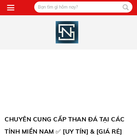
CHUYÊN CUNG CẤP THAN ĐÁ TẠI CÁC
TỈNH MIỀN NAM ✅ [UY TÍN] & [GIÁ RẺ]