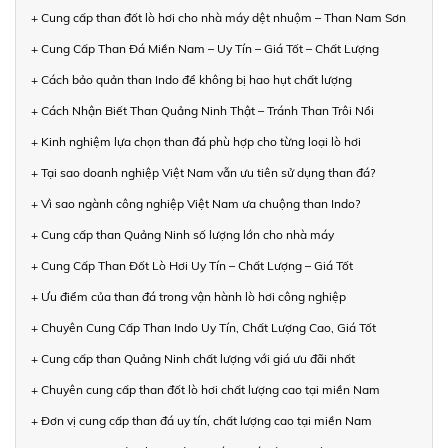
+ Cung cấp than đốt lò hơi cho nhà máy dệt nhuộm – Than Nam Sơn
+ Cung Cấp Than Đá Miền Nam – Uy Tín – Giá Tốt – Chất Lượng
+ Cách bảo quản than Indo để không bị hao hụt chất lượng
+ Cách Nhận Biết Than Quảng Ninh Thật – Tránh Than Trôi Nổi
+ Kinh nghiệm lựa chọn than đá phù hợp cho từng loại lò hơi
+ Tại sao doanh nghiệp Việt Nam vẫn ưu tiên sử dụng than đá?
+ Vì sao ngành công nghiệp Việt Nam ưa chuộng than Indo?
+ Cung cấp than Quảng Ninh số lượng lớn cho nhà máy
+ Cung Cấp Than Đốt Lò Hơi Uy Tín – Chất Lượng – Giá Tốt
+ Ưu điểm của than đá trong vận hành lò hơi công nghiệp
+ Chuyên Cung Cấp Than Indo Uy Tín, Chất Lượng Cao, Giá Tốt
+ Cung cấp than Quảng Ninh chất lượng với giá ưu đãi nhất
+ Chuyên cung cấp than đốt lò hơi chất lượng cao tại miền Nam
+ Đơn vị cung cấp than đá uy tín, chất lượng cao tại miền Nam