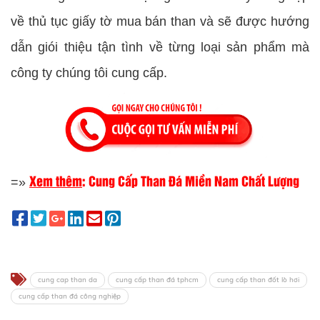
về thủ tục giấy tờ mua bán than và sẽ được hướng
dẫn giói thiệu tận tình về từng loại sản phẩm mà
công ty chúng tôi cung cấp.
Xem thêm
:
Cung Cấp Than Đá Miền Nam Chất Lượng
=»
cung cap than da
cung cấp than đá tphcm
cung cấp than đốt lò hơi
cung cấp than đá công nghiệp