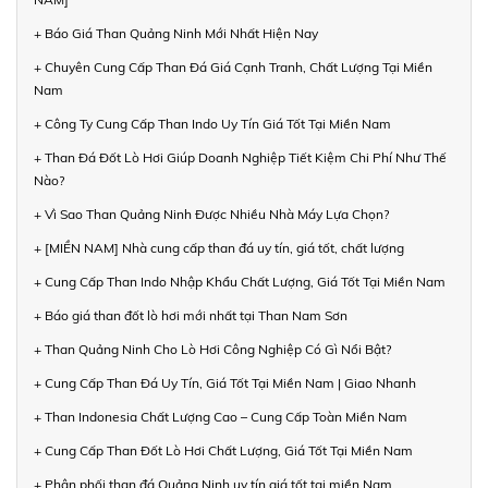
+ Báo Giá Than Quảng Ninh Mới Nhất Hiện Nay
+ Chuyên Cung Cấp Than Đá Giá Cạnh Tranh, Chất Lượng Tại Miền
Nam
+ Công Ty Cung Cấp Than Indo Uy Tín Giá Tốt Tại Miền Nam
+ Than Đá Đốt Lò Hơi Giúp Doanh Nghiệp Tiết Kiệm Chi Phí Như Thế
Nào?
+ Vì Sao Than Quảng Ninh Được Nhiều Nhà Máy Lựa Chọn?
+ [MIỀN NAM] Nhà cung cấp than đá uy tín, giá tốt, chất lượng
+ Cung Cấp Than Indo Nhập Khẩu Chất Lượng, Giá Tốt Tại Miền Nam
+ Báo giá than đốt lò hơi mới nhất tại Than Nam Sơn
+ Than Quảng Ninh Cho Lò Hơi Công Nghiệp Có Gì Nổi Bật?
+ Cung Cấp Than Đá Uy Tín, Giá Tốt Tại Miền Nam | Giao Nhanh
+ Than Indonesia Chất Lượng Cao – Cung Cấp Toàn Miền Nam
+ Cung Cấp Than Đốt Lò Hơi Chất Lượng, Giá Tốt Tại Miền Nam
+ Phân phối than đá Quảng Ninh uy tín giá tốt tại miền Nam