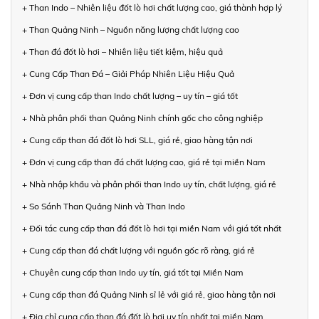
+ Than Indo – Nhiên liệu đốt lò hơi chất lượng cao, giá thành hợp lý
+ Than Quảng Ninh – Nguồn năng lượng chất lượng cao
+ Than đá đốt lò hơi – Nhiên liệu tiết kiệm, hiệu quả
+ Cung Cấp Than Đá – Giải Pháp Nhiên Liệu Hiệu Quả
+ Đơn vị cung cấp than Indo chất lượng – uy tín – giá tốt
+ Nhà phân phối than Quảng Ninh chính gốc cho công nghiệp
+ Cung cấp than đá đốt lò hơi SLL, giá rẻ, giao hàng tận nơi
+ Đơn vị cung cấp than đá chất lượng cao, giá rẻ tại miền Nam
+ Nhà nhập khẩu và phân phối than Indo uy tín, chất lượng, giá rẻ
+ So Sánh Than Quảng Ninh và Than Indo
+ Đối tác cung cấp than đá đốt lò hơi tại miền Nam với giá tốt nhất
+ Cung cấp than đá chất lượng với nguồn gốc rõ ràng, giá rẻ
+ Chuyên cung cấp than Indo uy tín, giá tốt tại Miền Nam
+ Cung cấp than đá Quảng Ninh sỉ lẻ với giá rẻ, giao hàng tận nơi
+ Địa chỉ cung cấp than đá đốt lò hơi uy tín nhất tại miền Nam