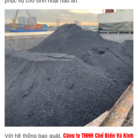
phục vụ cho sinh hoạt nấu ăn.
Công ty TNHH Chế Biến Và Kinh
Với hệ thống bao quát,