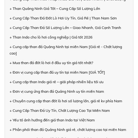
+ Than Quảng Ninh Giá Tốt – Cung Cấp Số Lượng Lớn
+ Cung Cấp Than Đá Đốt Lò Hơi Uy Tín, Giá Rẻ | Than Nam Sơn
+ Cung Cấp Than Đá Số Lượng Lớn – Giao Nhanh, Giá Cạnh Tranh
+ Than Indo cho lò hơi công nghiệp | Giá tốt 2026
+ Cung cấp than đá Quảng Ninh tại miền Nam [Giá rẻ - Chất lượng
cao]
+ Mua than đá đốt lò hơi ở đâu uy tín giá tốt nhất?
+ Đơn vị cung cấp than đá uy tín tại miền Nam [GIÁ TỐT]
+ Cung cấp than Indo giá rẻ – giải pháp nhiên liệu tối ưu
+ Đơn vị cung ứng than đá Quảng Ninh uy tín miền Nam
+ Chuyên cung cấp than đốt lò hơi số lượng lớn, giá rẻ kv phía Nam
+ Cung Cấp Than Đá Uy Tín, Chất Lượng Cao Tại Miền Nam
+ Yếu tố ảnh hưởng đến giá than Indo tại Việt Nam
+ Phân phối than đá Quảng Ninh giá rẻ, chất lượng cao tại miền Nam