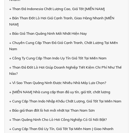
+ Than Đá Indonesia Chất Lượng Cao, Giá Tốt [MIỀN NAM]
+ Bán Than Đốt Lò Hơi Giá Cạnh Tranh, Giao Hàng Nhanh [MIỀN
NAM]
+ Báo Giá Than Quảng Ninh Mới Nhất Hiện Nay
+ Chuyên Cung Cấp Than Đá Giá Cạnh Tranh, Chất Lượng Tại Miền
Nam
+ Công Ty Cung Cấp Than Indo Uy Tín Giá Tốt Tại Miền Nam
+ Than Đá Đốt Lò Hơi Giúp Doanh Nghiệp Tiết Kiệm Chi Phí Như Thế
Nào?
+ Vì Sao Than Quảng Ninh Được Nhiều Nhà Máy Lựa Chọn?
+ [MIỀN NAM] Nhà cung cấp than đá uy tín, giá tốt, chất lượng
+ Cung Cấp Than Indo Nhập Khẩu Chất Lượng, Giá Tốt Tại Miền Nam
+ Báo giá than đốt lò hơi mới nhất tại Than Nam Sơn
+ Than Quảng Ninh Cho Lò Hơi Công Nghiệp Có Gì Nổi Bật?
+ Cung Cấp Than Đá Uy Tín, Giá Tốt Tại Miền Nam | Giao Nhanh