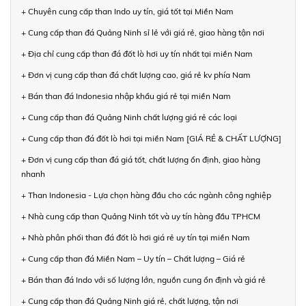
+ Chuyên cung cấp than Indo uy tín, giá tốt tại Miền Nam
+ Cung cấp than đá Quảng Ninh sỉ lẻ với giá rẻ, giao hàng tận nơi
+ Địa chỉ cung cấp than đá đốt lò hơi uy tín nhất tại miền Nam
+ Đơn vị cung cấp than đá chất lượng cao, giá rẻ kv phía Nam
+ Bán than đá Indonesia nhập khẩu giá rẻ tại miền Nam
+ Cung cấp than đá Quảng Ninh chất lượng giá rẻ các loại
+ Cung cấp than đá đốt lò hơi tại miền Nam [GIÁ RẺ & CHẤT LƯỢNG]
+ Đơn vị cung cấp than đá giá tốt, chất lượng ổn định, giao hàng
nhanh
+ Than Indonesia - Lựa chọn hàng đầu cho các ngành công nghiệp
+ Nhà cung cấp than Quảng Ninh tốt và uy tín hàng đầu TPHCM
+ Nhà phân phối than đá đốt lò hơi giá rẻ uy tín tại miền Nam
+ Cung cấp than đá Miền Nam – Uy tín – Chất lượng – Giá rẻ
+ Bán than đá Indo với số lượng lớn, nguồn cung ổn định và giá rẻ
+ Cung cấp than đá Quảng Ninh giá rẻ, chất lượng, tận nơi