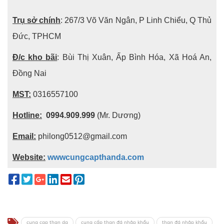
Trụ sở chính
: 267/3 Võ Văn Ngân, P Linh Chiểu, Q Thủ
Đức, TPHCM
Đ/c kho bãi
: Bùi Thị Xuân, Ấp Bình Hóa, Xã Hoá An,
Đồng Nai
MST:
0316557100
Hotline:
0994.909.999
(Mr. Dương)
Email:
philong0512@gmail.com
Website:
wwwcungcapthanda.com
cung cap than da
cung cấp than đá nhập khẩu
than đá nhập khẩu