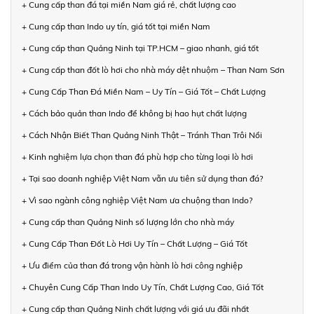
+ Cung cấp than đá tại miền Nam giá rẻ, chất lượng cao
+ Cung cấp than Indo uy tín, giá tốt tại miền Nam
+ Cung cấp than Quảng Ninh tại TP.HCM – giao nhanh, giá tốt
+ Cung cấp than đốt lò hơi cho nhà máy dệt nhuộm – Than Nam Sơn
+ Cung Cấp Than Đá Miền Nam – Uy Tín – Giá Tốt – Chất Lượng
+ Cách bảo quản than Indo để không bị hao hụt chất lượng
+ Cách Nhận Biết Than Quảng Ninh Thật – Tránh Than Trôi Nổi
+ Kinh nghiệm lựa chọn than đá phù hợp cho từng loại lò hơi
+ Tại sao doanh nghiệp Việt Nam vẫn ưu tiên sử dụng than đá?
+ Vì sao ngành công nghiệp Việt Nam ưa chuộng than Indo?
+ Cung cấp than Quảng Ninh số lượng lớn cho nhà máy
+ Cung Cấp Than Đốt Lò Hơi Uy Tín – Chất Lượng – Giá Tốt
+ Ưu điểm của than đá trong vận hành lò hơi công nghiệp
+ Chuyên Cung Cấp Than Indo Uy Tín, Chất Lượng Cao, Giá Tốt
+ Cung cấp than Quảng Ninh chất lượng với giá ưu đãi nhất