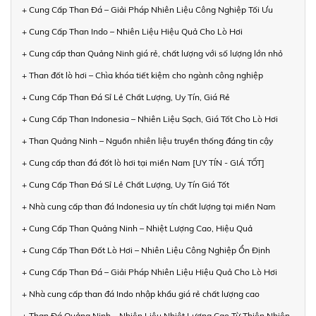
+ Cung Cấp Than Đá – Giải Pháp Nhiên Liệu Công Nghiệp Tối Ưu
+ Cung Cấp Than Indo – Nhiên Liệu Hiệu Quả Cho Lò Hơi
+ Cung cấp than Quảng Ninh giá rẻ, chất lượng với số lượng lớn nhỏ
+ Than đốt lò hơi – Chìa khóa tiết kiệm cho ngành công nghiệp
+ Cung Cấp Than Đá Sỉ Lẻ Chất Lượng, Uy Tín, Giá Rẻ
+ Cung Cấp Than Indonesia – Nhiên Liệu Sạch, Giá Tốt Cho Lò Hơi
+ Than Quảng Ninh – Nguồn nhiên liệu truyền thống đáng tin cậy
+ Cung cấp than đá đốt lò hơi tại miền Nam [UY TÍN - GIÁ TỐT]
+ Cung Cấp Than Đá Sỉ Lẻ Chất Lượng, Uy Tín Giá Tốt
+ Nhà cung cấp than đá Indonesia uy tín chất lượng tại miền Nam
+ Cung Cấp Than Quảng Ninh – Nhiệt Lượng Cao, Hiệu Quả
+ Cung Cấp Than Đốt Lò Hơi – Nhiên Liệu Công Nghiệp Ổn Định
+ Cung Cấp Than Đá – Giải Pháp Nhiên Liệu Hiệu Quả Cho Lò Hơi
+ Nhà cung cấp than đá Indo nhập khẩu giá rẻ chất lượng cao
+ Than Đá Quảng Ninh – Nhiên Liệu Nhiệt Lượng Cao Từ Thiên Nhiên