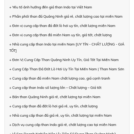
+ Yếu tố ảnh hưởng đến giá than Indo tại Việt Nam
+ Phân phối than đá Quảng Ninh giá rẻ, chất lượng cao tại miền Nam
+ Đơn vị cung cấp than đá đốt lò hơi uy tín, chất lượng miền Nam
+ Đơn vị cung cấp than đá miền Nam uy tín, giá tốt, chất lượng
+ Nhà cung cấp than Indo tại miền Nam [UY TÍN - CHẤT LƯỢNG - GIÁ
TỐT]
+ Đơn Vị Cung Cấp Than Quảng Ninh Uy Tín, Giá Tốt Tại Miền Nam
+ Cung Cấp Than Đá Đốt Lò Hơi Uy Tín Tại Miền Nam | Than Nam Sơn
+ Cung cấp than đá miền Nam chất lượng cao, giá cạnh tranh
+ Cung cấp than Indo số lượng lớn – Chất lượng – Giá tốt
+ Bán than Quảng Ninh giá rẻ, chất lượng tại miền Nam
+ Cung cấp than đá đốt lò hơi giá rẻ, uy tín, chất lượng
+ Nhà cung cấp than đá giá rẻ, uy tín, chất lượng tại miền Nam
+ Dịch vụ cung cấp than Indo giá rẻ, chất lượng cao tại miền Nam
+ Vì Sao Doanh Nghiệp Nên Ưu Tiên Sử Dụng Than Quảng Ninh?