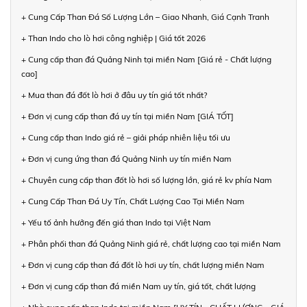
+ Cung Cấp Than Đá Số Lượng Lớn – Giao Nhanh, Giá Cạnh Tranh
+ Than Indo cho lò hơi công nghiệp | Giá tốt 2026
+ Cung cấp than đá Quảng Ninh tại miền Nam [Giá rẻ - Chất lượng
cao]
+ Mua than đá đốt lò hơi ở đâu uy tín giá tốt nhất?
+ Đơn vị cung cấp than đá uy tín tại miền Nam [GIÁ TỐT]
+ Cung cấp than Indo giá rẻ – giải pháp nhiên liệu tối ưu
+ Đơn vị cung ứng than đá Quảng Ninh uy tín miền Nam
+ Chuyên cung cấp than đốt lò hơi số lượng lớn, giá rẻ kv phía Nam
+ Cung Cấp Than Đá Uy Tín, Chất Lượng Cao Tại Miền Nam
+ Yếu tố ảnh hưởng đến giá than Indo tại Việt Nam
+ Phân phối than đá Quảng Ninh giá rẻ, chất lượng cao tại miền Nam
+ Đơn vị cung cấp than đá đốt lò hơi uy tín, chất lượng miền Nam
+ Đơn vị cung cấp than đá miền Nam uy tín, giá tốt, chất lượng