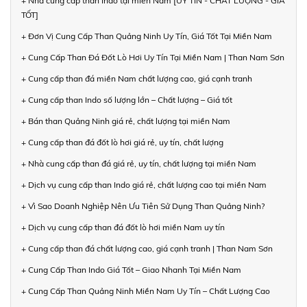
+ Nhà cung cấp than Indo tại miền Nam [UY TÍN - CHẤT LƯỢNG - GIÁ
TỐT]
+ Đơn Vị Cung Cấp Than Quảng Ninh Uy Tín, Giá Tốt Tại Miền Nam
+ Cung Cấp Than Đá Đốt Lò Hơi Uy Tín Tại Miền Nam | Than Nam Sơn
+ Cung cấp than đá miền Nam chất lượng cao, giá cạnh tranh
+ Cung cấp than Indo số lượng lớn – Chất lượng – Giá tốt
+ Bán than Quảng Ninh giá rẻ, chất lượng tại miền Nam
+ Cung cấp than đá đốt lò hơi giá rẻ, uy tín, chất lượng
+ Nhà cung cấp than đá giá rẻ, uy tín, chất lượng tại miền Nam
+ Dịch vụ cung cấp than Indo giá rẻ, chất lượng cao tại miền Nam
+ Vì Sao Doanh Nghiệp Nên Ưu Tiên Sử Dụng Than Quảng Ninh?
+ Dịch vụ cung cấp than đá đốt lò hơi miền Nam uy tín
+ Cung cấp than đá chất lượng cao, giá cạnh tranh | Than Nam Sơn
+ Cung Cấp Than Indo Giá Tốt – Giao Nhanh Tại Miền Nam
+ Cung Cấp Than Quảng Ninh Miền Nam Uy Tín – Chất Lượng Cao