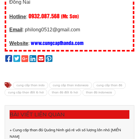
Đồng Nai
0932.087.568
(Mr. Sơn)
Hotline
:
Email
: philong0512@gmail.com
www.cungcapthanda.com
Website
:
cung cấp than indo
cung cấp than indonesia
cung cấp than đá
cung cấp than đốt lò hơi
than đá đốt lò hơi
than đá indonesia
BÀI VIẾT LIÊN QUAN
+ Cung cấp than đá Quảng Ninh giá rẻ với số lượng lớn nhỏ [MIỀN
NAM]