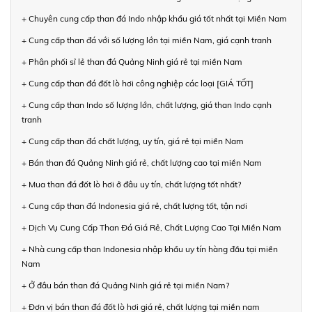
+ Chuyên cung cấp than đá Indo nhập khẩu giá tốt nhất tại Miền Nam
+ Cung cấp than đá với số lượng lớn tại miền Nam, giá cạnh tranh
+ Phân phối sỉ lẻ than đá Quảng Ninh giá rẻ tại miền Nam
+ Cung cấp than đá đốt lò hơi công nghiệp các loại [GIÁ TỐT]
+ Cung cấp than Indo số lượng lớn, chất lượng, giá than Indo cạnh
tranh
+ Cung cấp than đá chất lượng, uy tín, giá rẻ tại miền Nam
+ Bán than đá Quảng Ninh giá rẻ, chất lượng cao tại miền Nam
+ Mua than đá đốt lò hơi ở đâu uy tín, chất lượng tốt nhất?
+ Cung cấp than đá Indonesia giá rẻ, chất lượng tốt, tận nơi
+ Dịch Vụ Cung Cấp Than Đá Giá Rẻ, Chất Lượng Cao Tại Miền Nam
+ Nhà cung cấp than Indonesia nhập khẩu uy tín hàng đầu tại miền
Nam
+ Ở đâu bán than đá Quảng Ninh giá rẻ tại miền Nam?
+ Đơn vị bán than đá đốt lò hơi giá rẻ, chất lượng tại miền nam