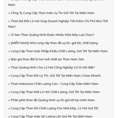
Nam
+ Công Ty Cung Cấp Than Indo Uy Tín Giá Tốt Tại Miền Nam
+ Than Đá Đốt Lò Hơi Giúp Doanh Nghiệp Tiết Kiệm Chi Phí Như Thế
Nào?
+ Vì Sao Than Quảng Ninh Được Nhiều Nhà Máy Lựa Chọn?
+ [MIỀN NAM] Nhà cung cấp than đá uy tín, giá tốt, chất lượng
+ Cung Cấp Than Indo Nhập Khẩu Chất Lượng, Giá Tốt Tại Miền Nam
+ Báo giá than đốt lò hơi mới nhất tại Than Nam Sơn
+ Than Quảng Ninh Cho Lò Hơi Công Nghiệp Có Gì Nổi Bật?
+ Cung Cấp Than Đá Uy Tín, Giá Tốt Tại Miền Nam | Giao Nhanh
+ Than Indonesia Chất Lượng Cao – Cung Cấp Toàn Miền Nam
+ Cung Cấp Than Đốt Lò Hơi Chất Lượng, Giá Tốt Tại Miền Nam
+ Phân phối than đá Quảng Ninh uy tín giá tốt tại miền Nam
+ Cung Cấp Than Đá Chất Lượng Cho Nhà Máy, Lò Hơi Giá Tốt
+ Cung Cấp Than Indo Số Lượng Lớn Giá Rẻ Tại Miền Nam