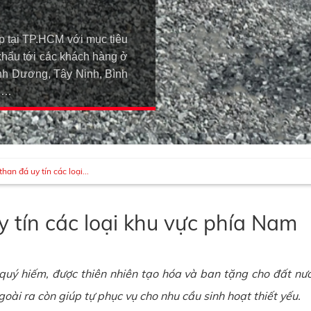
p tại TP.HCM với mục tiêu
khẩu tới các khách hàng ở
h Dương, Tây Ninh, Bình
An…
han đá uy tín các loại...
y tín các loại khu vực phía Nam
 quý hiếm, được thiên nhiên tạo hóa và ban tặng cho đất nư
oài ra còn giúp tự phục vụ cho nhu cầu sinh hoạt thiết yếu.