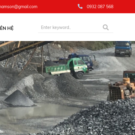
namson@gmail.com
0932 087 568
IÊN HỆ