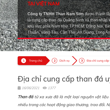
TẠI VIỆT NAM
Công ty TNHH Than Nam Sơn
được thành lậ
là cung cấp than đá Quảng Ninh và than nhập 
khu vực phía Nam như TP.HCM, Đồng Nai, Bìn
Thuận, Vũng Tàu, Cần Thơ, An Giang, Long 
Trang chủ
Dịch vụ
Địa chỉ cung cấp t
Địa chỉ cung cấp than đá u
16/06/2021
1377
Than đá
từ xa xưa đã là một loại nguyên vật liệu
nhiều trong các hoạt động giao thương, trao đổi. Ng