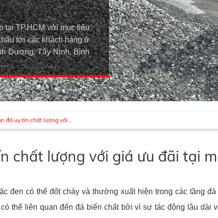
p tại TP.HCM với mục tiêu
khẩu tới các khách hàng ở
h Dương, Tây Ninh, Bình
An…
 đá uy tín chất lượng với...
n chất lượng với giá ưu đãi tại 
ặc đen có thể đốt cháy và thường xuất hiện trong các tầng đ
có thể liên quan đến đá biến chất bởi vì sự tác động lâu dài 