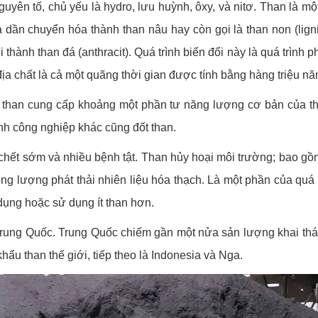
yên tố, chủ yếu là hydro, lưu huỳnh, ôxy, và nitơ. Than là mộ
và dần chuyển hóa thành than nâu hay còn gọi là than non (lign
 thành than đá (anthracit). Quá trình biến đổi này là quá trình 
 địa chất là cả một quãng thời gian được tính bằng hàng triệu nă
t, than cung cấp khoảng một phần tư năng lượng cơ bản của t
rình công nghiệp khác cũng đốt than.
 chết sớm và nhiều bệnh tật. Than hủy hoại môi trường; bao gồm
ổng lượng phát thải nhiên liệu hóa thạch. Là một phần của qu
 dụng hoặc sử dụng ít than hơn.
Trung Quốc. Trung Quốc chiếm gần một nửa sản lượng khai thác
u than thế giới, tiếp theo là Indonesia và Nga.