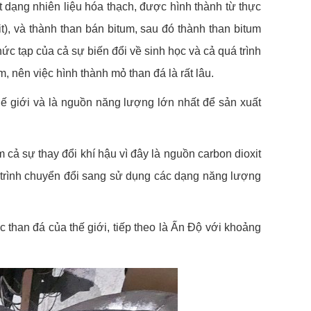
t dạng nhiên liệu hóa thạch, được hình thành từ thực
it), và thành than bán bitum, sau đó thành than bitum
phức tạp của cả sự biến đổi về sinh học và cả quá trình
m, nên việc hình thành mỏ than đá là rất lâu.
hế giới và là nguồn năng lượng lớn nhất để sản xuất
 cả sự thay đổi khí hậu vì đây là nguồn carbon dioxit
á trình chuyển đổi sang sử dụng các dạng năng lượng
 than đá của thế giới, tiếp theo là Ấn Độ với khoảng