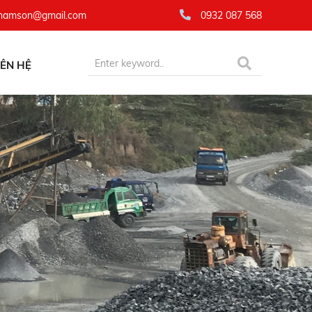
namson@gmail.com
0932 087 568
IÊN HỆ