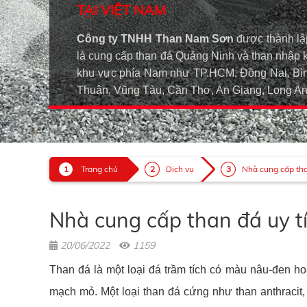
TẠI VIỆT NAM
Công ty TNHH Than Nam Sơn
được thành lậ
là cung cấp than đá Quảng Ninh và than nhập 
khu vực phía Nam như TP.HCM, Đồng Nai, Bìn
Thuận, Vũng Tàu, Cần Thơ, An Giang, Long 
Trang chủ
Dịch vụ
Nhà cung cấp than
Nhà cung cấp than đá uy tí
20/06/2022
1159
Than đá là một loại đá trầm tích có màu nâu-đen ho
mạch mỏ. Một loại than đá cứng như than anthracit, 