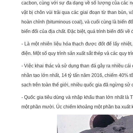
cacbon, cùng với sự đa dạng về số lượng của các ngu
vật bị chôn vùi trải qua các giai đoạn từ than bùn, 
hoàn chỉnh (bituminous coal), và cuối cùng là biến đổi
biến đổi của địa chất. Đặc biệt, quá trình biến đổi về
- Là một nhiên liệu hóa thạch được đốt để lấy nhiệ
điện. Một số quy trình sản xuất sắt thép và các quy t
- Việc khai thác và sử dụng than đá gây ra nhiều cái
nhân tạo lớn nhất, 14 tỷ tấn năm 2016, chiếm 40% t
sạch trên toàn thế giới, nhiều quốc gia đã ngừng sử
- Quốc gia tiêu dùng và nhập khẩu than lớn nhất là 
một phần mười. Úc chiếm khoảng một phần ba xuất khẩ