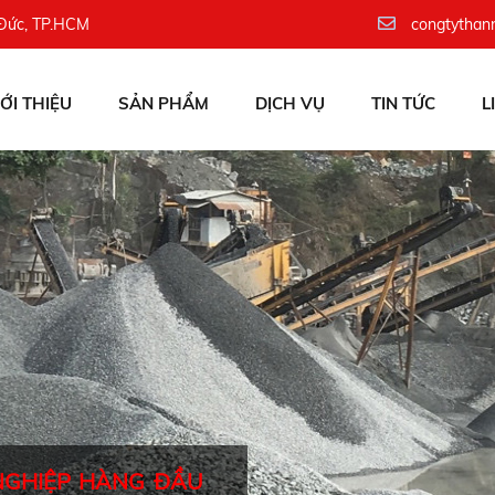
 Đức, TP.HCM
congtythan
IỚI THIỆU
SẢN PHẨM
DỊCH VỤ
TIN TỨC
L
NGHIỆP HÀNG ĐẦU