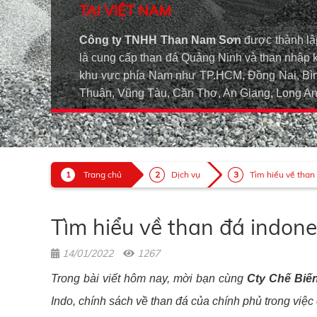
TẠI VIỆT NAM
Công ty TNHH Than Nam Sơn
được thành lậ
là cung cấp than đá Quảng Ninh và than nhập 
khu vực phía Nam như TP.HCM, Đồng Nai, Bìn
Thuận, Vũng Tàu, Cần Thơ, An Giang, Long 
Trang chủ
Dịch vụ
Tìm hiểu về than
Tìm hiểu về than đá indone
14/01/2022
1267
Trong bài viết hôm nay, mời bạn cùng
Cty Chế Biế
Indo, chính sách về than đá của chính phủ trong việc