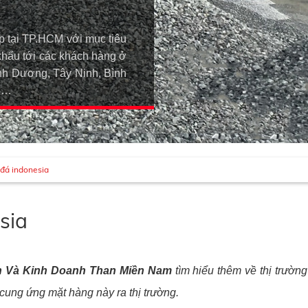
p tại TP.HCM với mục tiêu
khẩu tới các khách hàng ở
h Dương, Tây Ninh, Bình
An…
 đá indonesia
sia
n Và Kinh Doanh Than Miền Nam
tìm hiểu thêm về thị trườn
 cung ứng mặt hàng này ra thị trường.