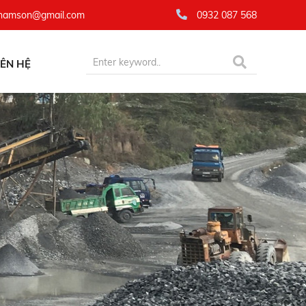
namson@gmail.com
0932 087 568
IÊN HỆ