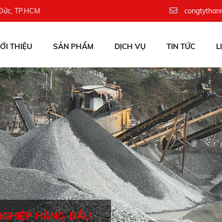
 Đức, TP.HCM
congtythan
IỚI THIỆU
SẢN PHẨM
DỊCH VỤ
TIN TỨC
L
NGHIỆP HÀNG ĐẦU