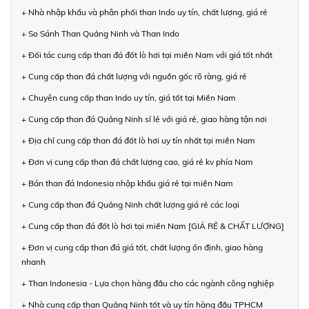
+ Nhà nhập khẩu và phân phối than Indo uy tín, chất lượng, giá rẻ
+ So Sánh Than Quảng Ninh và Than Indo
+ Đối tác cung cấp than đá đốt lò hơi tại miền Nam với giá tốt nhất
+ Cung cấp than đá chất lượng với nguồn gốc rõ ràng, giá rẻ
+ Chuyên cung cấp than Indo uy tín, giá tốt tại Miền Nam
+ Cung cấp than đá Quảng Ninh sỉ lẻ với giá rẻ, giao hàng tận nơi
+ Địa chỉ cung cấp than đá đốt lò hơi uy tín nhất tại miền Nam
+ Đơn vị cung cấp than đá chất lượng cao, giá rẻ kv phía Nam
+ Bán than đá Indonesia nhập khẩu giá rẻ tại miền Nam
+ Cung cấp than đá Quảng Ninh chất lượng giá rẻ các loại
+ Cung cấp than đá đốt lò hơi tại miền Nam [GIÁ RẺ & CHẤT LƯỢNG]
+ Đơn vị cung cấp than đá giá tốt, chất lượng ổn định, giao hàng
nhanh
+ Than Indonesia - Lựa chọn hàng đầu cho các ngành công nghiệp
+ Nhà cung cấp than Quảng Ninh tốt và uy tín hàng đầu TPHCM