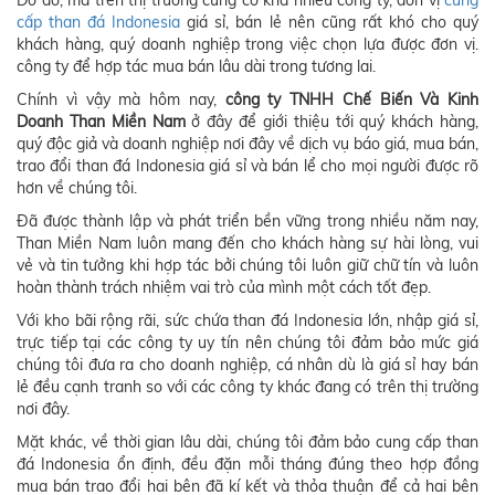
Do đó, mà trên thị trường cũng có khá nhiều công ty, đơn vị
cung
cấp than đá Indonesia
giá sỉ, bán lẻ nên cũng rất khó cho quý
khách hàng, quý doanh nghiệp trong việc chọn lựa được đơn vị.
công ty để hợp tác mua bán lâu dài trong tương lai.
Chính vì vậy mà hôm nay,
công ty TNHH Chế Biến Và Kinh
Doanh Than Miền Nam
ở đây để giới thiệu tới quý khách hàng,
quý độc giả và doanh nghiệp nơi đây về dịch vụ báo giá, mua bán,
trao đổi than đá Indonesia giá sỉ và bán lể cho mọi người được rõ
hơn về chúng tôi.
Đã được thành lập và phát triển bền vững trong nhiều năm nay,
Than Miền Nam luôn mang đến cho khách hàng sự hài lòng, vui
vẻ và tin tưởng khi hợp tác bởi chúng tôi luôn giữ chữ tín và luôn
hoàn thành trách nhiệm vai trò của mình một cách tốt đẹp.
Với kho bãi rộng rãi, sức chứa than đá Indonesia lớn, nhập giá sỉ,
trực tiếp tại các công ty uy tín nên chúng tôi đảm bảo mức giá
chúng tôi đưa ra cho doanh nghiệp, cá nhân dù là giá sỉ hay bán
lẻ đều cạnh tranh so với các công ty khác đang có trên thị trường
nơi đây.
Mặt khác, về thời gian lâu dài, chúng tôi đảm bảo cung cấp than
đá Indonesia ổn định, đều đặn mỗi tháng đúng theo hợp đồng
mua bán trao đổi hai bên đã kí kết và thỏa thuận để cả hai bên