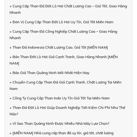
+ Cung Cấp Than Đá Đốt Lò Hơi Chất Lượng Cao – Giá Tốt, Giao Hàng
Nhanh
+ Đơn Vị Cung Cấp Than Đốt Lò Hơi Uy Tín, Giá Tốt Miền Nam
+ Cung Cấp Than Đá Công Nghiệp Chất Lượng Cao – Giao Hàng
Nhanh
+ Than Đá Indonesia Chất Lượng Cao, Giá Tốt [MIỀN NAM]
+ Bán Than Đốt Lò Hơi Giá Cạnh Tranh, Giao Hàng Nhanh [MIỀN
NAM]
+ Báo Giá Than Quảng Ninh Mới Nhất Hiện Nay
+ Chuyên Cung Cấp Than Đá Giá Cạnh Tranh, Chất Lượng Tại Miền
Nam
+ Công Ty Cung Cấp Than Indo Uy Tín Giá Tốt Tại Miền Nam
+ Than Đá Đốt Lò Hơi Giúp Doanh Nghiệp Tiết Kiệm Chi Phí Như Thế
Nào?
+ Vì Sao Than Quảng Ninh Được Nhiều Nhà Máy Lựa Chọn?
+ [MIỀN NAM] Nhà cung cấp than đá uy tín, giá tốt, chất lượng