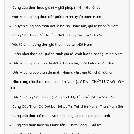
+ Cung cấp than Indo giá rẻ – giải pháp nhiên liệu tối ưu
+ Đơn vị cung ứng than đá Quảng Ninh uy tín miền Nam
+ Chuyên cung cấp than đốt lò hơi số lượng lớn, giá rẻ kv phía Nam
+ Cung Cấp Than Đá Uy Tín, Chất Lượng Cao Tại Miền Nam
+ Yếu tố ảnh hưởng đến giá than Indo tại Việt Nam
+ Phân phối than đá Quảng Ninh giá rẻ, chất lượng cao tại miền Nam
+ Đơn vị cung cấp than đá đốt lò hơi uy tín, chất lượng miền Nam
+ Đơn vị cung cấp than đá miền Nam uy tín, giá tốt, chất lượng
+ Nhà cung cấp than Indo tại miền Nam [UY TÍN - CHẤT LƯỢNG - GIÁ
TỐT]
+ Đơn Vị Cung Cấp Than Quảng Ninh Uy Tín, Giá Tốt Tại Miền Nam
+ Cung Cấp Than Đá Đốt Lò Hơi Uy Tín Tại Miền Nam | Than Nam Sơn
+ Cung cấp than đá miền Nam chất lượng cao, giá cạnh tranh
+ Cung cấp than Indo số lượng lớn – Chất lượng – Giá tốt