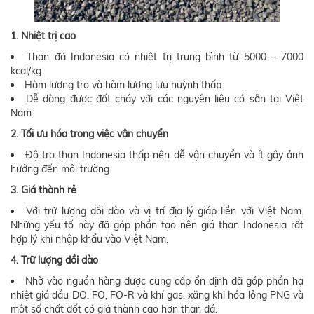
1. Nhiệt trị cao
Than đá Indonesia có nhiệt trị trung bình từ 5000 – 7000
kcal/kg.
Hàm lượng tro và hàm lượng lưu huỳnh thấp.
Dễ dàng được đốt cháy với các nguyên liệu có sẵn tại Việt
Nam.
2. Tối ưu hóa trong việc vận chuyển
Độ tro than Indonesia thấp nên dễ vận chuyển và ít gây ảnh
hưởng đến môi trường.
3. Giá thành rẻ
Với trữ lượng dồi dào và vị trí địa lý giáp liền với Việt Nam.
Những yếu tố này đã góp phần tạo nên giá than Indonesia rất
hợp lý khi nhập khẩu vào Việt Nam.
4. Trữ lượng dồi dào
Nhờ vào nguồn hàng được cung cấp ổn định đã góp phần hạ
nhiệt giá dầu DO, FO, FO-R và khí gas, xăng khi hóa lỏng PNG và
một số chất đốt có giá thành cao hơn than đá.