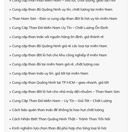
+ Cung cấp than Indo Miền Nam – Giá tốt, chất lượng, giao tận nơi
+ Cung cấp than đá Quảng Ninh uy tín, chất lượng tại miền Nam
+ Than Nam Sơn - Đơn vị cung cấp than đốt lò hơi uy tín miền Nam
+ Cung Cấp Than Đá Miền Nam Uy Tín – Chất Lượng Ổn Định
+ Cung cấp than Indo với nguồn hàng ổn định, giá thành rẻ
+ Cung cấp than đá Quảng Ninh giá rẻ các loại tại miền Nam
+ Cung cấp than đốt lò hơi cho khu công nghiệp ở miền Nam
+ Cung cấp than đá tại miền Nam giá rẻ, chất lượng cao
+ Cung cấp than Indo uy tín, giá tốt tại miền Nam
+ Cung cấp than Quảng Ninh tại TP.HCM – giao nhanh, giá tốt
+ Cung cấp than đốt lò hơi cho nhà máy dệt nhuộm – Than Nam Sơn
+ Cung Cấp Than Đá Miền Nam – Uy Tín – Giá Tốt – Chất Lượng
+ Cách bảo quản than Indo để không bị hao hụt chất lượng
+ Cách Nhận Biết Than Quảng Ninh Thật – Tránh Than Trôi Nổi
+ Kinh nghiệm lựa chọn than đá phù hợp cho từng loại lò hơi