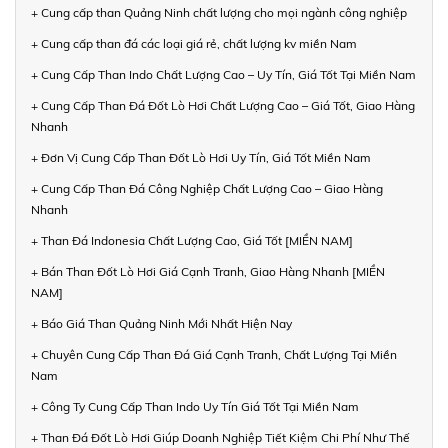
+ Cung cấp than Quảng Ninh chất lượng cho mọi ngành công nghiệp
+ Cung cấp than đá các loại giá rẻ, chất lượng kv miền Nam
+ Cung Cấp Than Indo Chất Lượng Cao – Uy Tín, Giá Tốt Tại Miền Nam
+ Cung Cấp Than Đá Đốt Lò Hơi Chất Lượng Cao – Giá Tốt, Giao Hàng
Nhanh
+ Đơn Vị Cung Cấp Than Đốt Lò Hơi Uy Tín, Giá Tốt Miền Nam
+ Cung Cấp Than Đá Công Nghiệp Chất Lượng Cao – Giao Hàng
Nhanh
+ Than Đá Indonesia Chất Lượng Cao, Giá Tốt [MIỀN NAM]
+ Bán Than Đốt Lò Hơi Giá Cạnh Tranh, Giao Hàng Nhanh [MIỀN
NAM]
+ Báo Giá Than Quảng Ninh Mới Nhất Hiện Nay
+ Chuyên Cung Cấp Than Đá Giá Cạnh Tranh, Chất Lượng Tại Miền
Nam
+ Công Ty Cung Cấp Than Indo Uy Tín Giá Tốt Tại Miền Nam
+ Than Đá Đốt Lò Hơi Giúp Doanh Nghiệp Tiết Kiệm Chi Phí Như Thế