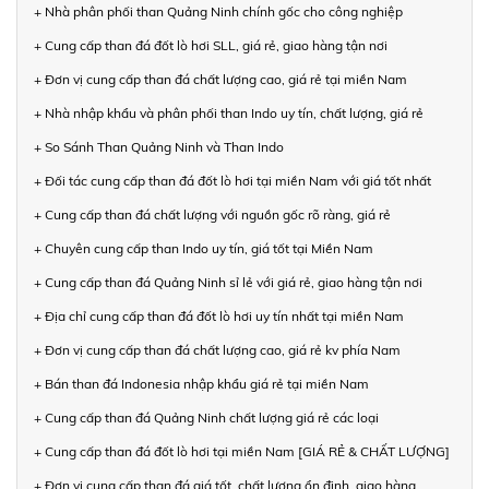
+ Nhà phân phối than Quảng Ninh chính gốc cho công nghiệp
+ Cung cấp than đá đốt lò hơi SLL, giá rẻ, giao hàng tận nơi
+ Đơn vị cung cấp than đá chất lượng cao, giá rẻ tại miền Nam
+ Nhà nhập khẩu và phân phối than Indo uy tín, chất lượng, giá rẻ
+ So Sánh Than Quảng Ninh và Than Indo
+ Đối tác cung cấp than đá đốt lò hơi tại miền Nam với giá tốt nhất
+ Cung cấp than đá chất lượng với nguồn gốc rõ ràng, giá rẻ
+ Chuyên cung cấp than Indo uy tín, giá tốt tại Miền Nam
+ Cung cấp than đá Quảng Ninh sỉ lẻ với giá rẻ, giao hàng tận nơi
+ Địa chỉ cung cấp than đá đốt lò hơi uy tín nhất tại miền Nam
+ Đơn vị cung cấp than đá chất lượng cao, giá rẻ kv phía Nam
+ Bán than đá Indonesia nhập khẩu giá rẻ tại miền Nam
+ Cung cấp than đá Quảng Ninh chất lượng giá rẻ các loại
+ Cung cấp than đá đốt lò hơi tại miền Nam [GIÁ RẺ & CHẤT LƯỢNG]
+ Đơn vị cung cấp than đá giá tốt, chất lượng ổn định, giao hàng