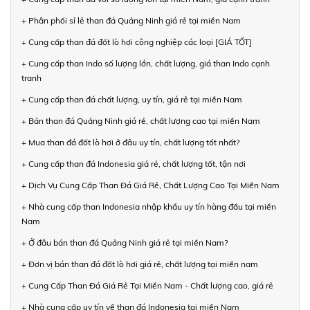
+ Phân phối sỉ lẻ than đá Quảng Ninh giá rẻ tại miền Nam
+ Cung cấp than đá đốt lò hơi công nghiệp các loại [GIÁ TỐT]
+ Cung cấp than Indo số lượng lớn, chất lượng, giá than Indo cạnh
tranh
+ Cung cấp than đá chất lượng, uy tín, giá rẻ tại miền Nam
+ Bán than đá Quảng Ninh giá rẻ, chất lượng cao tại miền Nam
+ Mua than đá đốt lò hơi ở đâu uy tín, chất lượng tốt nhất?
+ Cung cấp than đá Indonesia giá rẻ, chất lượng tốt, tận nơi
+ Dịch Vụ Cung Cấp Than Đá Giá Rẻ, Chất Lượng Cao Tại Miền Nam
+ Nhà cung cấp than Indonesia nhập khẩu uy tín hàng đầu tại miền
Nam
+ Ở đâu bán than đá Quảng Ninh giá rẻ tại miền Nam?
+ Đơn vị bán than đá đốt lò hơi giá rẻ, chất lượng tại miền nam
+ Cung Cấp Than Đá Giá Rẻ Tại Miền Nam - Chất lượng cao, giá rẻ
+ Nhà cung cấp uy tín về than đá Indonesia tại miền Nam