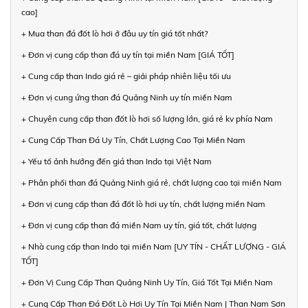
cao]
+ Mua than đá đốt lò hơi ở đâu uy tín giá tốt nhất?
+ Đơn vị cung cấp than đá uy tín tại miền Nam [GIÁ TỐT]
+ Cung cấp than Indo giá rẻ – giải pháp nhiên liệu tối ưu
+ Đơn vị cung ứng than đá Quảng Ninh uy tín miền Nam
+ Chuyên cung cấp than đốt lò hơi số lượng lớn, giá rẻ kv phía Nam
+ Cung Cấp Than Đá Uy Tín, Chất Lượng Cao Tại Miền Nam
+ Yếu tố ảnh hưởng đến giá than Indo tại Việt Nam
+ Phân phối than đá Quảng Ninh giá rẻ, chất lượng cao tại miền Nam
+ Đơn vị cung cấp than đá đốt lò hơi uy tín, chất lượng miền Nam
+ Đơn vị cung cấp than đá miền Nam uy tín, giá tốt, chất lượng
+ Nhà cung cấp than Indo tại miền Nam [UY TÍN - CHẤT LƯỢNG - GIÁ
TỐT]
+ Đơn Vị Cung Cấp Than Quảng Ninh Uy Tín, Giá Tốt Tại Miền Nam
+ Cung Cấp Than Đá Đốt Lò Hơi Uy Tín Tại Miền Nam | Than Nam Sơn