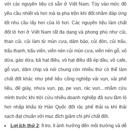
với các nguyên liệu có sẵn ở Việt Nam. Tùy vào mức độ
yêu cầu nhiệt và hơi mà ta pha trộn khi đốt nhằm đáp ứng
tốt nhu cầu lấy hơi của lò hơi. Các nguyên liệu làm chất
đốt lò hơi ở Việt Nam rất đa dạng và phong phú như củi,
than củi, củi làm từ mùn cưa, dăm bào, củi đòn, củi trấu,
trấu thanh, trấu viên, viên nén củi mùn cưa, viên nén gỗ, vỏ
dừa, gáo dừa, bã hạt điều, vỏ hạt điều đã ép dầu, vỏ cafe,
gỗ vụn, dăm chip và nói chung còn nhiều thứ có thể làm
chất đốt khác như phế liệu công nghiệp vải vụn, vải phế
liệu, đế giày, nhưa vụn, pp, pe vụn, rác vụn…nhằm cứu
mình trước khi trời cứu nhiều doanh nghiệp đã sưu tầm lò
hơi nhập khẩu từ Hàn Quốc đốt rác phế thải ra khí thải
sạch đạt chuẩn với mục đích giảm chi phí chất đốt.
Lợi ích thứ 2
: Ít tro, ít ảnh hưởng đến môi trường và dễ