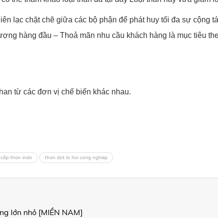
 liên lạc chặt chẽ giữa các bộ phận để phát huy tối đa sự cộng 
t lượng hàng đầu – Thoả mãn nhu cầu khách hàng là mục tiêu the
an từ các đơn vị chế biến khác nhau.
 cấp than indo
than dot lo hoi cong nghiep
ợng lớn nhỏ [MIỀN NAM]