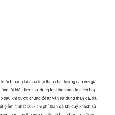
 khách hàng lại mua loại than chất lượng cao với giá
húng tôi biết được sử dụng loại than nào là thích hợp
ệp sau khi được chúng tôi tư vấn sử dụng than đá, đã
t giảm ít nhất 10% chi phí than đá khi quý khách sử
ợng than tiêu thụ vừa giá thành lại rẻ hơn từ 5-10%