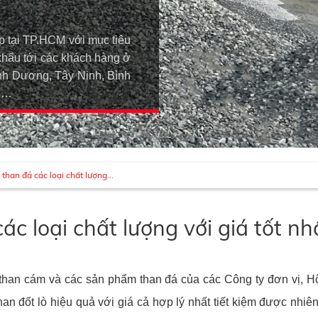
p tại TP.HCM với mục tiêu
khẩu tới các khách hàng ở
h Dương, Tây Ninh, Bình
An…
han đá các loại chất lượng...
c loại chất lượng với giá tốt nh
 than cám và các sản phẩm than đá của các Công ty đơn vị, H
 đốt lò hiệu quả với giá cả hợp lý nhất tiết kiệm được nhiên 