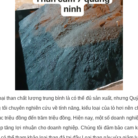
ại than chất lượng trung bình là có thể đủ sản xuất, nhưng Quý
tôi chuyên nghiên cứu về tính năng, kiểu loại của lò hơi nên c
ục triệu đồng đến trăm triệu đồng. Hiện nay, một số doanh nghi
úp tăng lợi nhuận cho doanh nghiệp. Chúng tôi đảm bảo cam kế
có thể tham khảo loại than đá tại đây Loại than này vừa giảm lư