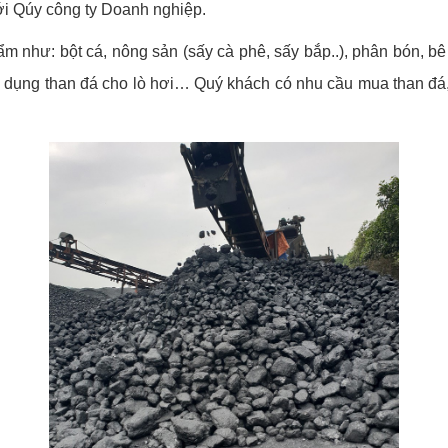
với Qúy công ty Doanh nghiệp.
như: bột cá, nông sản (sấy cà phê, sấy bắp..), phân bón, bê t
ử dụng than đá cho lò hơi… Quý khách có nhu cầu mua than đá, 