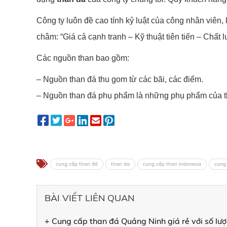
Công ty luôn đề cao tính kỷ luật của công nhân viên,
châm:
“Giá cả cạnh tranh – Kỹ thuật tiên tiến – Chấ
Các nguồn than bao gồm:
– Nguồn than đá thu gom từ các bãi, các điểm.
– Nguồn than đá phụ phẩm là những phụ phẩm của th
cung cấp than đá
than da
cung cấp than indonesia
cung
BÀI VIẾT LIÊN QUAN
+ Cung cấp than đá Quảng Ninh giá rẻ với số lư