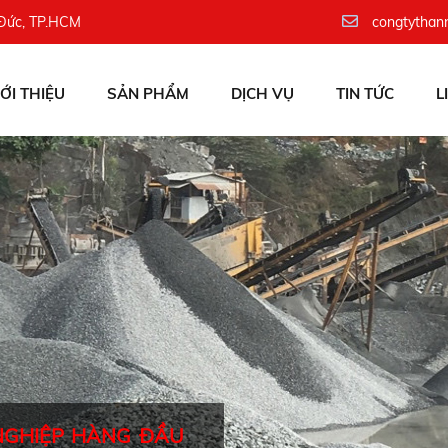
 Đức, TP.HCM
congtythan
IỚI THIỆU
SẢN PHẨM
DỊCH VỤ
TIN TỨC
L
NGHIỆP HÀNG ĐẦU