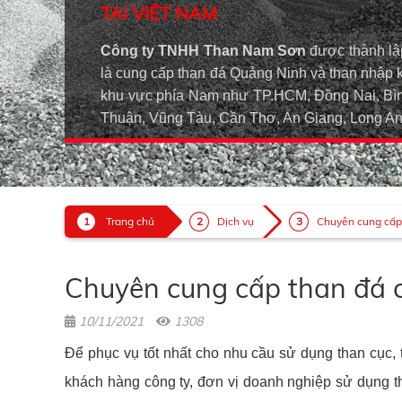
TẠI VIỆT NAM
Công ty TNHH Than Nam Sơn
được thành lậ
là cung cấp than đá Quảng Ninh và than nhập 
khu vực phía Nam như TP.HCM, Đồng Nai, Bìn
Thuận, Vũng Tàu, Cần Thơ, An Giang, Long 
Trang chủ
Dịch vụ
Chuyên cung cấp t
Chuyên cung cấp than đá cá
10/11/2021
1308
Để phục vụ tốt nhất cho nhu cầu sử dụng than cục,
khách hàng công ty, đơn vị doanh nghiệp sử dụng than