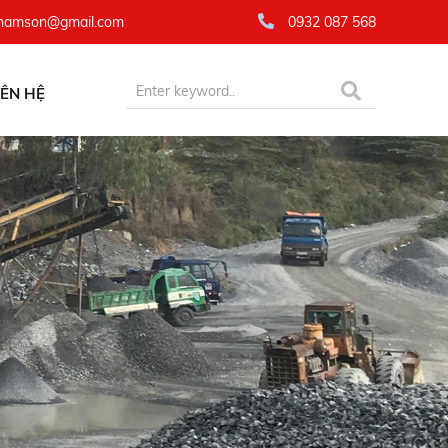
namson@gmail.com
0932 087 568
IÊN HỆ