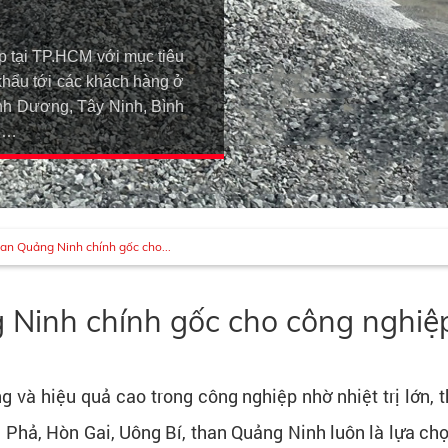
p tại TP.HCM với mục tiêu
khẩu tới các khách hàng ở
h Dương, Tây Ninh, Bình
An…
an Quảng Ninh chính gốc cho...
 Ninh chính gốc cho công nghiệ
ống và hiệu quả cao trong công nghiệp nhờ nhiệt trị lớn,
hả, Hòn Gai, Uông Bí, than Quảng Ninh luôn là lựa chọn 