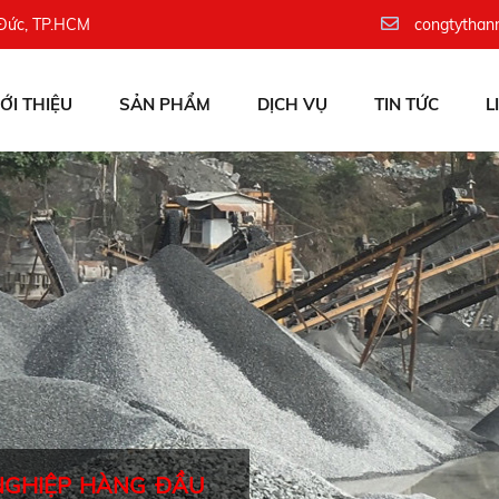
 Đức, TP.HCM
congtythan
IỚI THIỆU
SẢN PHẨM
DỊCH VỤ
TIN TỨC
L
NGHIỆP HÀNG ĐẦU