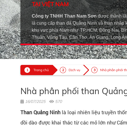
TẠI VIỆT NAM
Công ty TNHH Than Nam Sơn
được thành lậ
là cung cấp than đá Quảng Ninh và than nhập 
khu vực phía Nam như TP.HCM, Đồng Nai, Bìn
Thuận, Vũng Tàu, Cần Thơ, An Giang, Long 
Trang chủ
Dịch vụ
Nhà phân phối th
Nhà phân phối than Quảng
16/07/2025
570
Than Quảng Ninh
là loại nhiên liệu truyền th
dồi dào được khai thác từ các mỏ lớn như Cẩm P