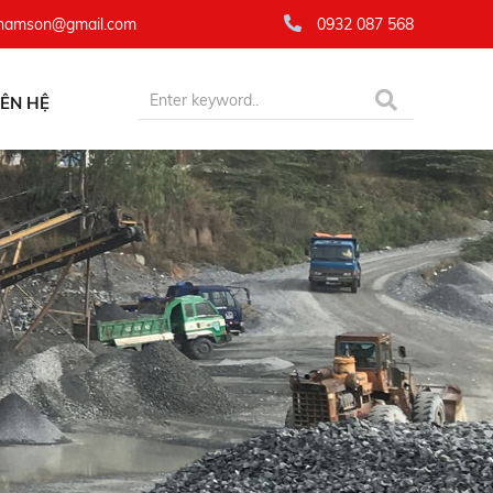
namson@gmail.com
0932 087 568
IÊN HỆ