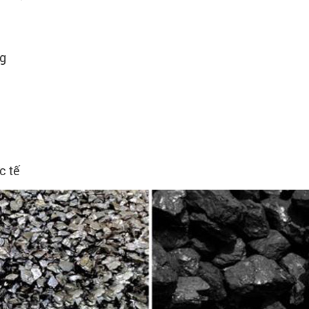
ng
c tế