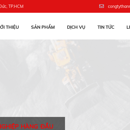
 Đức, TP.HCM
congtythan
IỚI THIỆU
SẢN PHẨM
DỊCH VỤ
TIN TỨC
L
NGHIỆP HÀNG ĐẦU