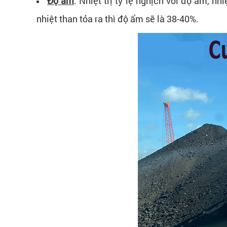
Độ ẩm
: Nhiệt trị tỷ lệ nghịch với độ ẩm, 
nhiệt than tỏa ra thì độ ẩm sẽ là 38-40%.