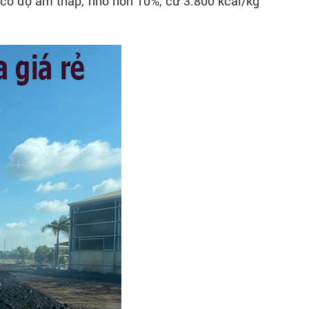
ia có độ ẩm thấp, nhỏ hơn 10%, cứ 3.800 kcal/kg