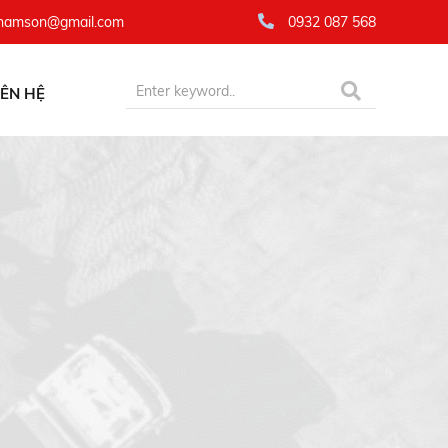
namson@gmail.com
0932 087 568
IÊN HỆ