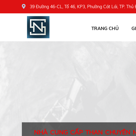
39 Đường 46-CL, Tổ 46, KP3, Phường Cát Lái, TP. Thủ
TRANG CHỦ
G
NHÀ CUNG CẤP THAN CHUYÊN 