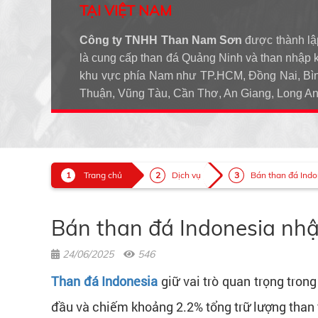
TẠI VIỆT NAM
Công ty TNHH Than Nam Sơn
được thành lậ
là cung cấp than đá Quảng Ninh và than nhập 
khu vực phía Nam như TP.HCM, Đồng Nai, Bìn
Thuận, Vũng Tàu, Cần Thơ, An Giang, Long 
Trang chủ
Dịch vụ
Bán than đá Indon
Bán than đá Indonesia nhậ
24/06/2025
546
Than đá Indonesia
giữ vai trò quan trọng tron
đầu và chiếm khoảng 2.2% tổng trữ lượng than t