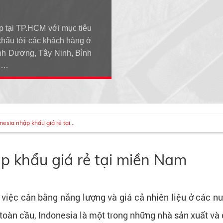
p tại TP.HCM với mục tiêu
khẩu tới các khách hàng ở
h Dương, Tây Ninh, Bình
An…
esia nhập khẩu giá rẻ tại...
p khẩu giá rẻ tại miền Nam
g việc cân bằng năng lượng và giá cả nhiên liệu ở các 
oàn cầu, Indonesia là một trong những nhà sản xuất và c