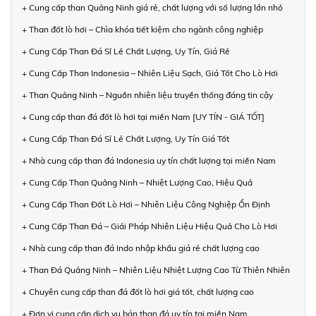
+ Cung cấp than Quảng Ninh giá rẻ, chất lượng với số lượng lớn nhỏ
+ Than đốt lò hơi – Chìa khóa tiết kiệm cho ngành công nghiệp
+ Cung Cấp Than Đá Sỉ Lẻ Chất Lượng, Uy Tín, Giá Rẻ
+ Cung Cấp Than Indonesia – Nhiên Liệu Sạch, Giá Tốt Cho Lò Hơi
+ Than Quảng Ninh – Nguồn nhiên liệu truyền thống đáng tin cậy
+ Cung cấp than đá đốt lò hơi tại miền Nam [UY TÍN - GIÁ TỐT]
+ Cung Cấp Than Đá Sỉ Lẻ Chất Lượng, Uy Tín Giá Tốt
+ Nhà cung cấp than đá Indonesia uy tín chất lượng tại miền Nam
+ Cung Cấp Than Quảng Ninh – Nhiệt Lượng Cao, Hiệu Quả
+ Cung Cấp Than Đốt Lò Hơi – Nhiên Liệu Công Nghiệp Ổn Định
+ Cung Cấp Than Đá – Giải Pháp Nhiên Liệu Hiệu Quả Cho Lò Hơi
+ Nhà cung cấp than đá Indo nhập khẩu giá rẻ chất lượng cao
+ Than Đá Quảng Ninh – Nhiên Liệu Nhiệt Lượng Cao Từ Thiên Nhiên
+ Chuyên cung cấp than đá đốt lò hơi giá tốt, chất lượng cao
+ Đơn vị cung cấp dịch vụ bán than đá uy tín tại miền Nam