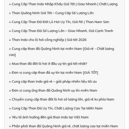
+ Cung Cấp Than Indo Nhập Khẩu Giá Tốt | Giao Nhanh | Chất Lượng
+ Than Quảng Ninh Giá Tốt – Cung Cấp Số Lượng Lớn
+ Cung Cấp Than Đá Đốt Lò Hơi Uy Tín, Giá Rẻ | Than Nam Sơn
+ Cung Cấp Than Đá Số Lượng Lớn – Giao Nhanh, Giá Cạnh Tranh
+ Than Indo cho lò hơi công nghiệp | Giá tốt 2026
+ Cung cấp than đá Quảng Ninh tại miền Nam [Giá rẻ - Chất lượng
cao]
+ Mua than đá đốt lò hơi ở đâu uy tín giá tốt nhất?
+ Đơn vị cung cấp than đá uy tín tại miền Nam [GIÁ TỐT]
+ Cung cấp than Indo giá rẻ – giải pháp nhiên liệu tối ưu
+ Đơn vị cung ứng than đá Quảng Ninh uy tín miền Nam
+ Chuyên cung cấp than đốt lò hơi số lượng lớn, giá rẻ kv phía Nam
+ Cung Cấp Than Đá Uy Tín, Chất Lượng Cao Tại Miền Nam
+ Yếu tố ảnh hưởng đến giá than Indo tại Việt Nam
+ Phân phối than đá Quảng Ninh giá rẻ, chất lượng cao tại miền Nam