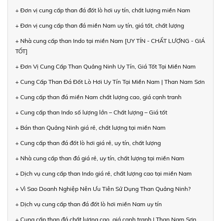
+ Đơn vị cung cấp than đá đốt lò hơi uy tín, chất lượng miền Nam
+ Đơn vị cung cấp than đá miền Nam uy tín, giá tốt, chất lượng
+ Nhà cung cấp than Indo tại miền Nam [UY TÍN - CHẤT LƯỢNG - GIÁ
TỐT]
+ Đơn Vị Cung Cấp Than Quảng Ninh Uy Tín, Giá Tốt Tại Miền Nam
+ Cung Cấp Than Đá Đốt Lò Hơi Uy Tín Tại Miền Nam | Than Nam Sơn
+ Cung cấp than đá miền Nam chất lượng cao, giá cạnh tranh
+ Cung cấp than Indo số lượng lớn – Chất lượng – Giá tốt
+ Bán than Quảng Ninh giá rẻ, chất lượng tại miền Nam
+ Cung cấp than đá đốt lò hơi giá rẻ, uy tín, chất lượng
+ Nhà cung cấp than đá giá rẻ, uy tín, chất lượng tại miền Nam
+ Dịch vụ cung cấp than Indo giá rẻ, chất lượng cao tại miền Nam
+ Vì Sao Doanh Nghiệp Nên Ưu Tiên Sử Dụng Than Quảng Ninh?
+ Dịch vụ cung cấp than đá đốt lò hơi miền Nam uy tín
+ Cung cấp than đá chất lượng cao, giá cạnh tranh | Than Nam Sơn