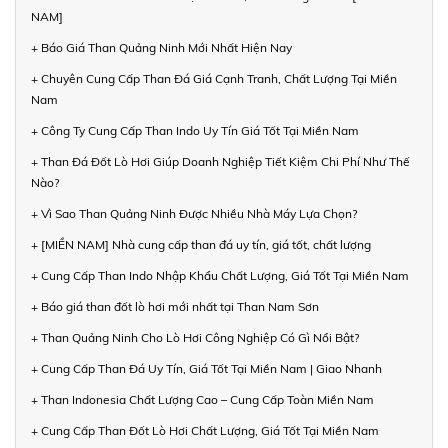
NAM]
+ Báo Giá Than Quảng Ninh Mới Nhất Hiện Nay
+ Chuyên Cung Cấp Than Đá Giá Cạnh Tranh, Chất Lượng Tại Miền
Nam
+ Công Ty Cung Cấp Than Indo Uy Tín Giá Tốt Tại Miền Nam
+ Than Đá Đốt Lò Hơi Giúp Doanh Nghiệp Tiết Kiệm Chi Phí Như Thế
Nào?
+ Vì Sao Than Quảng Ninh Được Nhiều Nhà Máy Lựa Chọn?
+ [MIỀN NAM] Nhà cung cấp than đá uy tín, giá tốt, chất lượng
+ Cung Cấp Than Indo Nhập Khẩu Chất Lượng, Giá Tốt Tại Miền Nam
+ Báo giá than đốt lò hơi mới nhất tại Than Nam Sơn
+ Than Quảng Ninh Cho Lò Hơi Công Nghiệp Có Gì Nổi Bật?
+ Cung Cấp Than Đá Uy Tín, Giá Tốt Tại Miền Nam | Giao Nhanh
+ Than Indonesia Chất Lượng Cao – Cung Cấp Toàn Miền Nam
+ Cung Cấp Than Đốt Lò Hơi Chất Lượng, Giá Tốt Tại Miền Nam