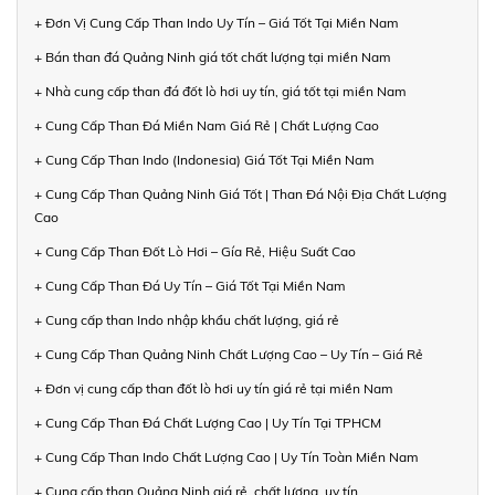
+ Đơn Vị Cung Cấp Than Indo Uy Tín – Giá Tốt Tại Miền Nam
+ Bán than đá Quảng Ninh giá tốt chất lượng tại miền Nam
+ Nhà cung cấp than đá đốt lò hơi uy tín, giá tốt tại miền Nam
+ Cung Cấp Than Đá Miền Nam Giá Rẻ | Chất Lượng Cao
+ Cung Cấp Than Indo (Indonesia) Giá Tốt Tại Miền Nam
+ Cung Cấp Than Quảng Ninh Giá Tốt | Than Đá Nội Địa Chất Lượng
Cao
+ Cung Cấp Than Đốt Lò Hơi – Gía Rẻ, Hiệu Suất Cao
+ Cung Cấp Than Đá Uy Tín – Giá Tốt Tại Miền Nam
+ Cung cấp than Indo nhập khẩu chất lượng, giá rẻ
+ Cung Cấp Than Quảng Ninh Chất Lượng Cao – Uy Tín – Giá Rẻ
+ Đơn vị cung cấp than đốt lò hơi uy tín giá rẻ tại miền Nam
+ Cung Cấp Than Đá Chất Lượng Cao | Uy Tín Tại TPHCM
+ Cung Cấp Than Indo Chất Lượng Cao | Uy Tín Toàn Miền Nam
+ Cung cấp than Quảng Ninh giá rẻ, chất lượng, uy tín