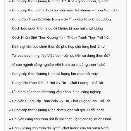
+ Cung cấp than Quảng Ninh tại TP.HCM – giao nhanh, giá tốt
+ Cung cấp than đốt lò hơi cho nhà máy dệt nhuộm – Than Nam Sơn
+ Cung Cấp Than Đá Miền Nam – Uy Tín – Giá Tốt – Chất Lượng
+ Cách bảo quản than Indo để không bị hao hụt chất lượng
+ Cách Nhận Biết Than Quảng Ninh Thật – Tránh Than Trôi Nổi
+ Kinh nghiệm lựa chọn than đá phù hợp cho từng loại lò hơi
+ Tại sao doanh nghiệp Việt Nam vẫn ưu tiên sử dụng than đá?
+ Vì sao ngành công nghiệp Việt Nam ưa chuộng than Indo?
+ Cung cấp than Quảng Ninh số lượng lớn cho nhà máy
+ Cung Cấp Than Đốt Lò Hơi Uy Tín – Chất Lượng – Giá Tốt
+ Ưu điểm của than đá trong vận hành lò hơi công nghiệp
+ Chuyên Cung Cấp Than Indo Uy Tín, Chất Lượng Cao, Giá Tốt
+ Cung cấp than Quảng Ninh chất lượng với giá ưu đãi nhất
+ Chuyên cung cấp than đốt lò hơi chất lượng cao tại miền Nam
+ Đơn vị cung cấp than đá uy tín, chất lượng cao tại miền Nam