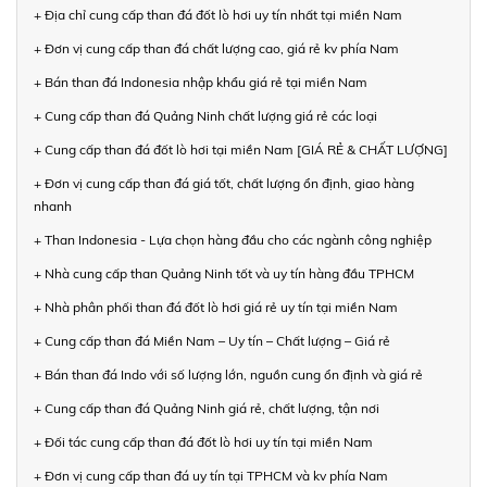
+ Địa chỉ cung cấp than đá đốt lò hơi uy tín nhất tại miền Nam
+ Đơn vị cung cấp than đá chất lượng cao, giá rẻ kv phía Nam
+ Bán than đá Indonesia nhập khẩu giá rẻ tại miền Nam
+ Cung cấp than đá Quảng Ninh chất lượng giá rẻ các loại
+ Cung cấp than đá đốt lò hơi tại miền Nam [GIÁ RẺ & CHẤT LƯỢNG]
+ Đơn vị cung cấp than đá giá tốt, chất lượng ổn định, giao hàng
nhanh
+ Than Indonesia - Lựa chọn hàng đầu cho các ngành công nghiệp
+ Nhà cung cấp than Quảng Ninh tốt và uy tín hàng đầu TPHCM
+ Nhà phân phối than đá đốt lò hơi giá rẻ uy tín tại miền Nam
+ Cung cấp than đá Miền Nam – Uy tín – Chất lượng – Giá rẻ
+ Bán than đá Indo với số lượng lớn, nguồn cung ổn định và giá rẻ
+ Cung cấp than đá Quảng Ninh giá rẻ, chất lượng, tận nơi
+ Đối tác cung cấp than đá đốt lò hơi uy tín tại miền Nam
+ Đơn vị cung cấp than đá uy tín tại TPHCM và kv phía Nam