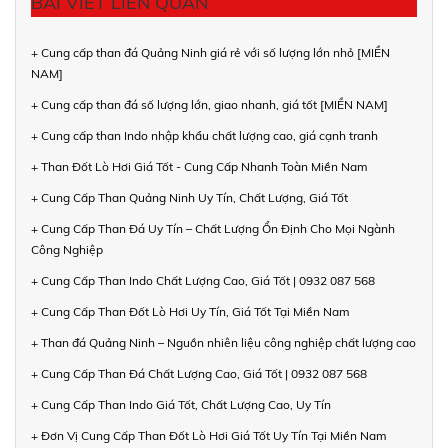
BÀI VIẾT LIÊN QUAN
+ Cung cấp than đá Quảng Ninh giá rẻ với số lượng lớn nhỏ [MIỀN
NAM]
+ Cung cấp than đá số lượng lớn, giao nhanh, giá tốt [MIỀN NAM]
+ Cung cấp than Indo nhập khẩu chất lượng cao, giá cạnh tranh
+ Than Đốt Lò Hơi Giá Tốt - Cung Cấp Nhanh Toàn Miền Nam
+ Cung Cấp Than Quảng Ninh Uy Tín, Chất Lượng, Giá Tốt
+ Cung Cấp Than Đá Uy Tín – Chất Lượng Ổn Định Cho Mọi Ngành
Công Nghiệp
+ Cung Cấp Than Indo Chất Lượng Cao, Giá Tốt | 0932 087 568
+ Cung Cấp Than Đốt Lò Hơi Uy Tín, Giá Tốt Tại Miền Nam
+ Than đá Quảng Ninh – Nguồn nhiên liệu công nghiệp chất lượng cao
+ Cung Cấp Than Đá Chất Lượng Cao, Giá Tốt | 0932 087 568
+ Cung Cấp Than Indo Giá Tốt, Chất Lượng Cao, Uy Tín
+ Đơn Vị Cung Cấp Than Đốt Lò Hơi Giá Tốt Uy Tín Tại Miền Nam