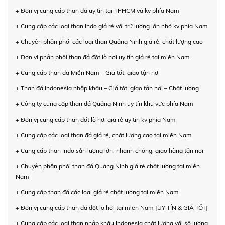
+ Đơn vị cung cấp than đá uy tín tại TPHCM và kv phía Nam
+ Cung cấp các loại than Indo giá rẻ với trữ lượng lớn nhỏ kv phía Nam
+ Chuyên phân phối các loại than Quảng Ninh giá rẻ, chất lượng cao
+ Đơn vị phân phối than đá đốt lò hơi uy tín giá rẻ tại miền Nam
+ Cung cấp than đá Miền Nam – Giá tốt, giao tận nơi
+ Than đá Indonesia nhập khẩu – Giá tốt, giao tận nơi – Chất lượng
+ Công ty cung cấp than đá Quảng Ninh uy tín khu vực phía Nam
+ Đơn vị cung cấp than đốt lò hơi giá rẻ uy tín kv phía Nam
+ Cung cấp các loại than đá giá rẻ, chất lượng cao tại miền Nam
+ Cung cấp than Indo sản lượng lớn, nhanh chóng, giao hàng tận nơi
+ Chuyên phân phối than đá Quảng Ninh giá rẻ chất lượng tại miền
Nam
+ Cung cấp than đá các loại giá rẻ chất lượng tại miền Nam
+ Đơn vị cung cấp than đá đốt lò hơi tại miền Nam [UY TÍN & GIÁ TỐT]
+ Cung cấp các loại than nhập khẩu Indonesia chất lượng với số lượng