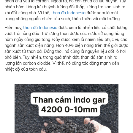
phần chủ yếu là carbon. Ngoài ra, nó còn chưa cả lưu huỳnh. Tuy
nhiên hàm lượng lưu huỳnh tương đối thấp, lượng tro sản sinh ra
khi đốt cũng nhỏ. Vì thế,
than đá Indonesia
được xem là một
trong những nguồn nhiên liệu sạch, thân thiện với môi trường.
Hiện nay,
than đá Indonesia
được xem là nhiên liệu có chất lượng
vượt trội hàng đầu. Trữ lượng than được các nước sử dụng hàng
năm ngày càng gia tăng. Đây được xem là nhiên liệu phục vụ cho
ngành sản xuất điện năng. Hơn 40% điện năng trên thế giới được
sản xuất từ than đá. Đồng thời, nó cũng là nguyên liệu đốt lò hơi
phổ biến. Tuy nhiên, trong quá trình đốt, than đá sản sinh ra
lượng lớn carbon dioxide. Vì thế, nó cũng tác động mạnh đến
nhiệt độ của toàn cầu.