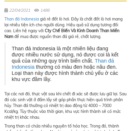
22/04/2021
1486
Than đá Indonesia
giá rẻ đốt lò hơi. Đây là chất đốt lò hơi mang
lại nhiều tiện ích cho người dùng. Hiệu quả sử dụng tương đối
cao. Liên hệ ngay với
Cty Chế Biến Và Kinh Doanh Than Miền
Nam
để mua được nguồn than đá giá rẻ, chất lượng.
Than đá Indonesia là một nhiên liệu đang
được nhiều nước sử dụng, nó được coi là kết
quả của những quy trình biến chất.
Than đá
Indonesia
thường có màu đen hoặc nâu đen.
Loại than này được hình thành chủ yếu ở các
khu vực đầm lầy.
Tại các nơi đó, thực vật sau khi chết đi xác sẽ được lưu giữ lại. Sau
đó các sinh vật ở đầm lầy sẽ góp phần thực hiện quá trình phân
hủy. Than đá thường có nhiệt trị dao động từ 4000 – 7000
Kcal/kg. Tùy thuộc vào thời gian, khu vực hình thành sẽ có mức
nhiệt trị khác nhau.
Trong than có chứa nhiều nguyên tố hóa học. Trong đó, thành