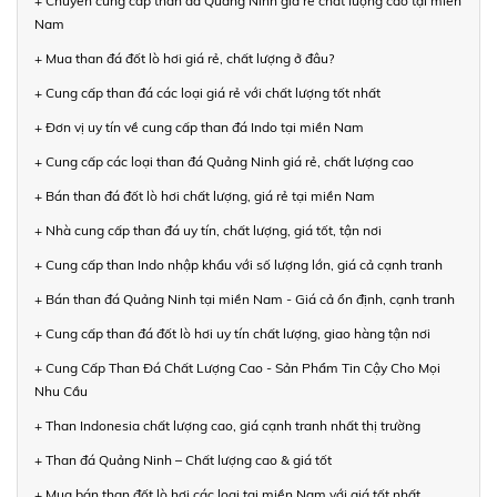
+ Chuyên cung cấp than đá Quảng Ninh giá rẻ chất lượng cao tại miền
Nam
+ Mua than đá đốt lò hơi giá rẻ, chất lượng ở đâu?
+ Cung cấp than đá các loại giá rẻ với chất lượng tốt nhất
+ Đơn vị uy tín về cung cấp than đá Indo tại miền Nam
+ Cung cấp các loại than đá Quảng Ninh giá rẻ, chất lượng cao
+ Bán than đá đốt lò hơi chất lượng, giá rẻ tại miền Nam
+ Nhà cung cấp than đá uy tín, chất lượng, giá tốt, tận nơi
+ Cung cấp than Indo nhập khẩu với số lượng lớn, giá cả cạnh tranh
+ Bán than đá Quảng Ninh tại miền Nam - Giá cả ổn định, cạnh tranh
+ Cung cấp than đá đốt lò hơi uy tín chất lượng, giao hàng tận nơi
+ Cung Cấp Than Đá Chất Lượng Cao - Sản Phẩm Tin Cậy Cho Mọi
Nhu Cầu
+ Than Indonesia chất lượng cao, giá cạnh tranh nhất thị trường
+ Than đá Quảng Ninh – Chất lượng cao & giá tốt
+ Mua bán than đốt lò hơi các loại tại miền Nam với giá tốt nhất