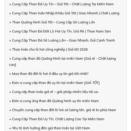
+ Cung Cấp Than Đá Uy Tín – Giá Tốt – Chất Lượng Tại Miền Nam
+ Cung Cấp Than Indo Nhập Khẩu Giá Tốt | Giao Nhanh | Chất Lượng
+ Than Quảng Ninh Giá Tốt – Cung Cấp Số Lượng Lớn
+ Cung Cấp Than Đá Đốt Lò Hơi Uy Tín, Giá Rẻ | Than Nam Sơn
+ Cung Cấp Than Đá Số Lượng Lớn – Giao Nhanh, Giá Cạnh Tranh
+ Than Indo cho lò hơi công nghiệp | Giá tốt 2026
+ Cung cấp than đá Quảng Ninh tại miền Nam [Giá rẻ - Chất lượng
cao]
+ Mua than đá đốt lò hơi ở đâu uy tín giá tốt nhất?
+ Đơn vị cung cấp than đá uy tín tại miền Nam [GIÁ TỐT]
+ Cung cấp than Indo giá rẻ – giải pháp nhiên liệu tối ưu
+ Đơn vị cung ứng than đá Quảng Ninh uy tín miền Nam
+ Chuyên cung cấp than đốt lò hơi số lượng lớn, giá rẻ kv phía Nam
+ Cung Cấp Than Đá Uy Tín, Chất Lượng Cao Tại Miền Nam
+ Yếu tố ảnh hưởng đến giá than Indo tại Việt Nam