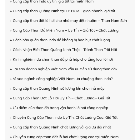
+ Cung cấp than Indo uy tín, giá tốt tại miền Nam
+ Cung cấp than Quảng Ninh tại TP.HCM – giao nhanh, giá tốt
+ Cung cấp than đốt lò hơi cho nhà máy dệt nhuộm – Than Nam Sơn
+ Cung Cấp Than Đá Miền Nam – Uy Tín – Giá Tốt – Chất Lượng
+ Cách bảo quản than Indo để không bị hao hụt chất lượng
+ Cách Nhận Biết Than Quảng Ninh Thật – Tránh Than Trôi Nổi
+ Kinh nghiệm lựa chọn than đá phù hợp cho từng loại lò hơi
+ Tại sao doanh nghiệp Việt Nam vẫn ưu tiên sử dụng than đá?
+ Vì sao ngành công nghiệp Việt Nam ưa chuộng than Indo?
+ Cung cấp than Quảng Ninh số lượng lớn cho nhà máy
+ Cung Cấp Than Đốt Lò Hơi Uy Tín – Chất Lượng – Giá Tốt
+ Ưu điểm của than đá trong vận hành lò hơi công nghiệp
+ Chuyên Cung Cấp Than Indo Uy Tín, Chất Lượng Cao, Giá Tốt
+ Cung cấp than Quảng Ninh chất lượng với giá ưu đãi nhất
+ Chuyên cung cấp than đốt lò hơi chất lượng cao tại miền Nam