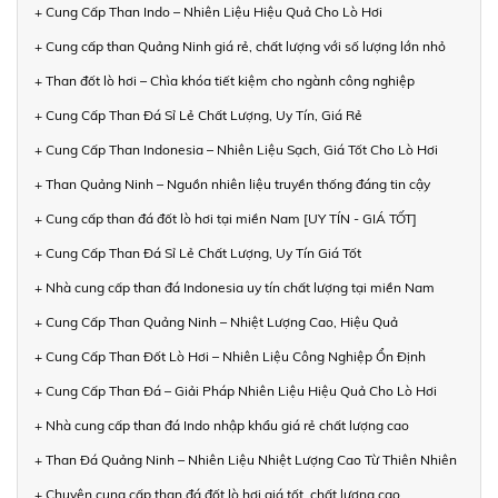
+ Cung Cấp Than Indo – Nhiên Liệu Hiệu Quả Cho Lò Hơi
+ Cung cấp than Quảng Ninh giá rẻ, chất lượng với số lượng lớn nhỏ
+ Than đốt lò hơi – Chìa khóa tiết kiệm cho ngành công nghiệp
+ Cung Cấp Than Đá Sỉ Lẻ Chất Lượng, Uy Tín, Giá Rẻ
+ Cung Cấp Than Indonesia – Nhiên Liệu Sạch, Giá Tốt Cho Lò Hơi
+ Than Quảng Ninh – Nguồn nhiên liệu truyền thống đáng tin cậy
+ Cung cấp than đá đốt lò hơi tại miền Nam [UY TÍN - GIÁ TỐT]
+ Cung Cấp Than Đá Sỉ Lẻ Chất Lượng, Uy Tín Giá Tốt
+ Nhà cung cấp than đá Indonesia uy tín chất lượng tại miền Nam
+ Cung Cấp Than Quảng Ninh – Nhiệt Lượng Cao, Hiệu Quả
+ Cung Cấp Than Đốt Lò Hơi – Nhiên Liệu Công Nghiệp Ổn Định
+ Cung Cấp Than Đá – Giải Pháp Nhiên Liệu Hiệu Quả Cho Lò Hơi
+ Nhà cung cấp than đá Indo nhập khẩu giá rẻ chất lượng cao
+ Than Đá Quảng Ninh – Nhiên Liệu Nhiệt Lượng Cao Từ Thiên Nhiên
+ Chuyên cung cấp than đá đốt lò hơi giá tốt, chất lượng cao