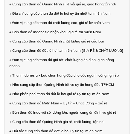
+ Cung cấp than đá Quảng Ninh sỉ lẻ với giá rẻ, giao hàng tận nơi
+ Địa chỉ cung cấp than đá đốt lò hơi uy tín nhất tại miền Nam
+ Đơn vị cung cấp than đá chất lượng cao, giá rẻ kv phía Nam
+ Bán than đá Indonesia nhập khẩu giá rẻ tại miền Nam
+ Cung cấp than đá Quảng Ninh chất lượng giá rẻ các loại
+ Cung cấp than đá đốt lò hơi tại miền Nam [GIÁ RẺ & CHẤT LƯỢNG]
+ Đơn vị cung cấp than đá giá tốt, chất lượng ổn định, giao hàng
nhanh
+ Than Indonesia - Lựa chọn hàng đầu cho các ngành công nghiệp
+ Nhà cung cấp than Quảng Ninh tốt và uy tín hàng đầu TPHCM
+ Nhà phân phối than đá đốt lò hơi giá rẻ uy tín tại miền Nam
+ Cung cấp than đá Miền Nam – Uy tín – Chất lượng – Giá rẻ
+ Bán than đá Indo với số lượng lớn, nguồn cung ổn định và giá rẻ
+ Cung cấp than đá Quảng Ninh giá rẻ, chất lượng, tận nơi
+ Đối tác cung cấp than đá đốt lò hơi uy tín tại miền Nam