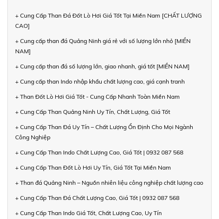
+ Cung Cấp Than Đá Đốt Lò Hơi Giá Tốt Tại Miền Nam [CHẤT LƯỢNG
CAO]
+ Cung cấp than đá Quảng Ninh giá rẻ với số lượng lớn nhỏ [MIỀN
NAM]
+ Cung cấp than đá số lượng lớn, giao nhanh, giá tốt [MIỀN NAM]
+ Cung cấp than Indo nhập khẩu chất lượng cao, giá cạnh tranh
+ Than Đốt Lò Hơi Giá Tốt - Cung Cấp Nhanh Toàn Miền Nam
+ Cung Cấp Than Quảng Ninh Uy Tín, Chất Lượng, Giá Tốt
+ Cung Cấp Than Đá Uy Tín – Chất Lượng Ổn Định Cho Mọi Ngành
Công Nghiệp
+ Cung Cấp Than Indo Chất Lượng Cao, Giá Tốt | 0932 087 568
+ Cung Cấp Than Đốt Lò Hơi Uy Tín, Giá Tốt Tại Miền Nam
+ Than đá Quảng Ninh – Nguồn nhiên liệu công nghiệp chất lượng cao
+ Cung Cấp Than Đá Chất Lượng Cao, Giá Tốt | 0932 087 568
+ Cung Cấp Than Indo Giá Tốt, Chất Lượng Cao, Uy Tín