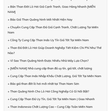
+ Bán Than Đốt Lò Hơi Giá Cạnh Tranh, Giao Hàng Nhanh [MIỀN
NAM]
+ Báo Giá Than Quảng Ninh Mới Nhất Hiện Nay
+ Chuyên Cung Cấp Than Đá Giá Cạnh Tranh, Chất Lượng Tại Miền
Nam
+ Công Ty Cung Cấp Than Indo Uy Tín Giá Tốt Tại Miền Nam
+ Than Đá Đốt Lò Hơi Giúp Doanh Nghiệp Tiết Kiệm Chi Phí Như Thế
Nào?
+ Vì Sao Than Quảng Ninh Được Nhiều Nhà Máy Lựa Chọn?
+ [MIỀN NAM] Nhà cung cấp than đá uy tín, giá tốt, chất lượng
+ Cung Cấp Than Indo Nhập Khẩu Chất Lượng, Giá Tốt Tại Miền Nam
+ Báo giá than đốt lò hơi mới nhất tại Than Nam Sơn
+ Than Quảng Ninh Cho Lò Hơi Công Nghiệp Có Gì Nổi Bật?
+ Cung Cấp Than Đá Uy Tín, Giá Tốt Tại Miền Nam | Giao Nhanh
+ Than Indonesia Chất Lượng Cao – Cung Cấp Toàn Miền Nam