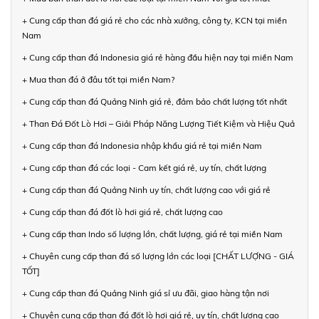
+ Cung cấp than đá giá rẻ cho các nhà xưởng, công ty, KCN tại miền
Nam
+ Cung cấp than đá Indonesia giá rẻ hàng đầu hiện nay tại miền Nam
+ Mua than đá ở đâu tốt tại miền Nam?
+ Cung cấp than đá Quảng Ninh giá rẻ, đảm bảo chất lượng tốt nhất
+ Than Đá Đốt Lò Hơi – Giải Pháp Năng Lượng Tiết Kiệm và Hiệu Quả
+ Cung cấp than đá Indonesia nhập khẩu giá rẻ tại miền Nam
+ Cung cấp than đá các loại - Cam kết giá rẻ, uy tín, chất lượng
+ Cung cấp than đá Quảng Ninh uy tín, chất lượng cao với giá rẻ
+ Cung cấp than đá đốt lò hơi giá rẻ, chất lượng cao
+ Cung cấp than Indo số lượng lớn, chất lượng, giá rẻ tại miền Nam
+ Chuyên cung cấp than đá số lượng lớn các loại [CHẤT LƯỢNG - GIÁ
TỐT]
+ Cung cấp than đá Quảng Ninh giá sỉ ưu đãi, giao hàng tận nơi
+ Chuyên cung cấp than đá đốt lò hơi giá rẻ, uy tín, chất lượng cao