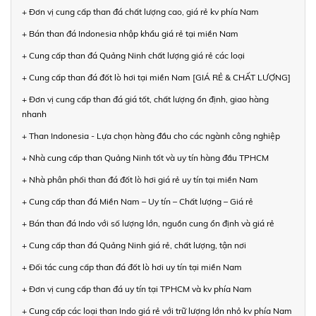
+ Đơn vị cung cấp than đá chất lượng cao, giá rẻ kv phía Nam
+ Bán than đá Indonesia nhập khẩu giá rẻ tại miền Nam
+ Cung cấp than đá Quảng Ninh chất lượng giá rẻ các loại
+ Cung cấp than đá đốt lò hơi tại miền Nam [GIÁ RẺ & CHẤT LƯỢNG]
+ Đơn vị cung cấp than đá giá tốt, chất lượng ổn định, giao hàng
nhanh
+ Than Indonesia - Lựa chọn hàng đầu cho các ngành công nghiệp
+ Nhà cung cấp than Quảng Ninh tốt và uy tín hàng đầu TPHCM
+ Nhà phân phối than đá đốt lò hơi giá rẻ uy tín tại miền Nam
+ Cung cấp than đá Miền Nam – Uy tín – Chất lượng – Giá rẻ
+ Bán than đá Indo với số lượng lớn, nguồn cung ổn định và giá rẻ
+ Cung cấp than đá Quảng Ninh giá rẻ, chất lượng, tận nơi
+ Đối tác cung cấp than đá đốt lò hơi uy tín tại miền Nam
+ Đơn vị cung cấp than đá uy tín tại TPHCM và kv phía Nam
+ Cung cấp các loại than Indo giá rẻ với trữ lượng lớn nhỏ kv phía Nam