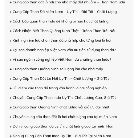
+ Cung cấp than đốt lò hơi cho nhà máy dệt nhuộm – Than Nam Sơn
+ Cung Cấp Than Đá Miền Nam – Uy Tín – Giá Tốt – Chất Lượng
+ Cách bảo quản than Indo để không bị hao hụt chất lượng
+ Cách Nhận Biết Than Quảng Ninh Thật – Tránh Than Trôi Nổi
+ Kinh nghiệm lựa chọn than đá phù hợp cho từng loại lò hơi
+ Tại sao doanh nghiệp Việt Nam vẫn ưu tiên sử dụng than đá?
+ Vì sao ngành công nghiệp Việt Nam ưa chuộng than Indo?
+ Cung cấp than Quảng Ninh số lượng lớn cho nhà máy
+ Cung Cấp Than Đốt Lò Hơi Uy Tín – Chất Lượng – Giá Tốt
+ Ưu điểm của than đá trong vận hành lò hơi công nghiệp
+ Chuyên Cung Cấp Than Indo Uy Tín, Chất Lượng Cao, Giá Tốt
+ Cung cấp than Quảng Ninh chất lượng với giá ưu đãi nhất
+ Chuyên cung cấp than đốt lò hơi chất lượng cao tại miền Nam
+ Đơn vị cung cấp than đá uy tín, chất lượng cao tại miền Nam
+ Đơn Vị Cung Cấp Than Indo Uy Tín – Giá Tốt Tại Miền Nam