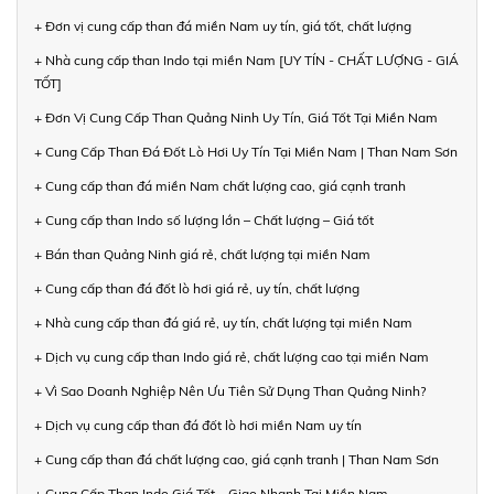
+ Đơn vị cung cấp than đá miền Nam uy tín, giá tốt, chất lượng
+ Nhà cung cấp than Indo tại miền Nam [UY TÍN - CHẤT LƯỢNG - GIÁ
TỐT]
+ Đơn Vị Cung Cấp Than Quảng Ninh Uy Tín, Giá Tốt Tại Miền Nam
+ Cung Cấp Than Đá Đốt Lò Hơi Uy Tín Tại Miền Nam | Than Nam Sơn
+ Cung cấp than đá miền Nam chất lượng cao, giá cạnh tranh
+ Cung cấp than Indo số lượng lớn – Chất lượng – Giá tốt
+ Bán than Quảng Ninh giá rẻ, chất lượng tại miền Nam
+ Cung cấp than đá đốt lò hơi giá rẻ, uy tín, chất lượng
+ Nhà cung cấp than đá giá rẻ, uy tín, chất lượng tại miền Nam
+ Dịch vụ cung cấp than Indo giá rẻ, chất lượng cao tại miền Nam
+ Vì Sao Doanh Nghiệp Nên Ưu Tiên Sử Dụng Than Quảng Ninh?
+ Dịch vụ cung cấp than đá đốt lò hơi miền Nam uy tín
+ Cung cấp than đá chất lượng cao, giá cạnh tranh | Than Nam Sơn
+ Cung Cấp Than Indo Giá Tốt – Giao Nhanh Tại Miền Nam