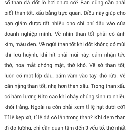
số than đá đốt lò hơi chưa có? Bạn cũng cần phải
biết than tốt, xấu bằng trực quan. Điều này giúp cho
bạn giảm được rất nhiều cho chi phí đầu vào của
doanh nghiệp mình. Về nhìn than tốt phải có ánh
kim, màu đen. Về ngửi than tốt khi đốt không có mùi
khí lưu huỳnh, khi hít phải mùi này, cảm nhận tức
thở, hoa mắt chóng mặt, thở khó. Về sờ than tốt,
luôn có một lớp dầu, bám vàm vào tay khó rửa. Về
cân nặng than tốt, nhẹ hơn than xấu. Trong than xấu
có hàm lượng Nito cao khi cháy chúng sinh ra nhiều
khói trắng. Ngoài ra còn phải xem tỉ lệ hạt dưới cỡ?
Tỉ lệ kẹp xít, tỉ lệ đá có lẫn trong than? Khi đem than
đi đo lường, chỉ cần quan tâm đến 3 yếu tố, thứ nhất