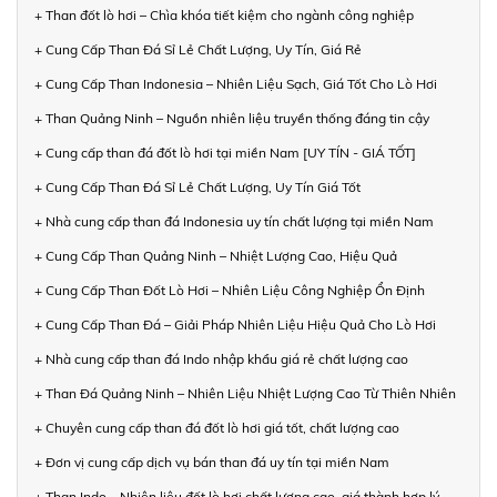
+ Than đốt lò hơi – Chìa khóa tiết kiệm cho ngành công nghiệp
+ Cung Cấp Than Đá Sỉ Lẻ Chất Lượng, Uy Tín, Giá Rẻ
+ Cung Cấp Than Indonesia – Nhiên Liệu Sạch, Giá Tốt Cho Lò Hơi
+ Than Quảng Ninh – Nguồn nhiên liệu truyền thống đáng tin cậy
+ Cung cấp than đá đốt lò hơi tại miền Nam [UY TÍN - GIÁ TỐT]
+ Cung Cấp Than Đá Sỉ Lẻ Chất Lượng, Uy Tín Giá Tốt
+ Nhà cung cấp than đá Indonesia uy tín chất lượng tại miền Nam
+ Cung Cấp Than Quảng Ninh – Nhiệt Lượng Cao, Hiệu Quả
+ Cung Cấp Than Đốt Lò Hơi – Nhiên Liệu Công Nghiệp Ổn Định
+ Cung Cấp Than Đá – Giải Pháp Nhiên Liệu Hiệu Quả Cho Lò Hơi
+ Nhà cung cấp than đá Indo nhập khẩu giá rẻ chất lượng cao
+ Than Đá Quảng Ninh – Nhiên Liệu Nhiệt Lượng Cao Từ Thiên Nhiên
+ Chuyên cung cấp than đá đốt lò hơi giá tốt, chất lượng cao
+ Đơn vị cung cấp dịch vụ bán than đá uy tín tại miền Nam
+ Than Indo – Nhiên liệu đốt lò hơi chất lượng cao, giá thành hợp lý