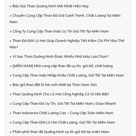
+ Báo Giá Than Quảng Ninh Mới Nhất Hiện Nay
+ Chuyên Cung Cấp Than Đá Giá Cạnh Tranh, Chất Lượng Tại Miền
Nam
+ Công Ty Cung Cấp Than Indo Uy Tín Giá Tốt Tại Miền Nam
+ Than Đá Đốt Lò Hơi Giúp Doanh Nghiệp Tiết Kiệm Chi Phí Như Thế
Nào?
+ Vì Sao Than Quảng Ninh Được Nhiều Nhà Máy Lựa Chọn?
+ [MIỀN NAM] Nhà cung cấp than đá uy tín, giá tốt, chất lượng
+ Cung Cấp Than Indo Nhập Khẩu Chất Lượng, Giá Tốt Tại Miền Nam
+ Báo giá than đốt lò hơi mới nhất tại Than Nam Sơn
+ Than Quảng Ninh Cho Lò Hơi Công Nghiệp Có Gì Nổi Bật?
+ Cung Cấp Than Đá Uy Tín, Giá Tốt Tại Miền Nam | Giao Nhanh
+ Than Indonesia Chất Lượng Cao – Cung Cấp Toàn Miền Nam
+ Cung Cấp Than Đốt Lò Hơi Chất Lượng, Giá Tốt Tại Miền Nam
+ Phân phối than đá Quảng Ninh uy tín giá tốt tại miền Nam