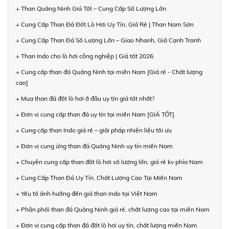
+ Than Quảng Ninh Giá Tốt – Cung Cấp Số Lượng Lớn
+ Cung Cấp Than Đá Đốt Lò Hơi Uy Tín, Giá Rẻ | Than Nam Sơn
+ Cung Cấp Than Đá Số Lượng Lớn – Giao Nhanh, Giá Cạnh Tranh
+ Than Indo cho lò hơi công nghiệp | Giá tốt 2026
+ Cung cấp than đá Quảng Ninh tại miền Nam [Giá rẻ - Chất lượng
cao]
+ Mua than đá đốt lò hơi ở đâu uy tín giá tốt nhất?
+ Đơn vị cung cấp than đá uy tín tại miền Nam [GIÁ TỐT]
+ Cung cấp than Indo giá rẻ – giải pháp nhiên liệu tối ưu
+ Đơn vị cung ứng than đá Quảng Ninh uy tín miền Nam
+ Chuyên cung cấp than đốt lò hơi số lượng lớn, giá rẻ kv phía Nam
+ Cung Cấp Than Đá Uy Tín, Chất Lượng Cao Tại Miền Nam
+ Yếu tố ảnh hưởng đến giá than Indo tại Việt Nam
+ Phân phối than đá Quảng Ninh giá rẻ, chất lượng cao tại miền Nam
+ Đơn vị cung cấp than đá đốt lò hơi uy tín, chất lượng miền Nam