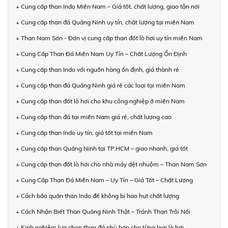
+ Cung cấp than Indo Miền Nam – Giá tốt, chất lượng, giao tận nơi
+ Cung cấp than đá Quảng Ninh uy tín, chất lượng tại miền Nam
+ Than Nam Sơn - Đơn vị cung cấp than đốt lò hơi uy tín miền Nam
+ Cung Cấp Than Đá Miền Nam Uy Tín – Chất Lượng Ổn Định
+ Cung cấp than Indo với nguồn hàng ổn định, giá thành rẻ
+ Cung cấp than đá Quảng Ninh giá rẻ các loại tại miền Nam
+ Cung cấp than đốt lò hơi cho khu công nghiệp ở miền Nam
+ Cung cấp than đá tại miền Nam giá rẻ, chất lượng cao
+ Cung cấp than Indo uy tín, giá tốt tại miền Nam
+ Cung cấp than Quảng Ninh tại TP.HCM – giao nhanh, giá tốt
+ Cung cấp than đốt lò hơi cho nhà máy dệt nhuộm – Than Nam Sơn
+ Cung Cấp Than Đá Miền Nam – Uy Tín – Giá Tốt – Chất Lượng
+ Cách bảo quản than Indo để không bị hao hụt chất lượng
+ Cách Nhận Biết Than Quảng Ninh Thật – Tránh Than Trôi Nổi
+ Kinh nghiệm lựa chọn than đá phù hợp cho từng loại lò hơi