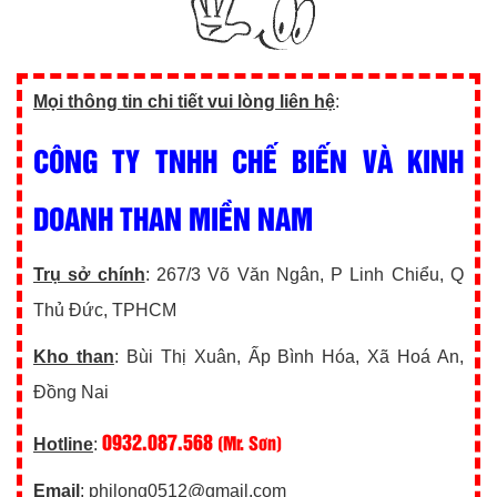
Mọi thông tin chi tiết vui lòng liên hệ
:
CÔNG TY TNHH CHẾ BIẾN VÀ KINH
DOANH THAN MIỀN NAM
Trụ sở chính
: 267/3 Võ Văn Ngân, P Linh Chiểu, Q
Thủ Đức, TPHCM
Kho than
: Bùi Thị Xuân, Ấp Bình Hóa, Xã Hoá An,
Đồng Nai
0932.087.568
(Mr. Sơn)
Hotline
:
Email
: philong0512@gmail.com