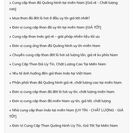
+ Cung cấp than đá Quảng Ninh tại miền Nam [Giá rẻ - Chất lượng
cao]
+ Mua than đá đốt lò hơi ở đâu uy tín giá tốt nhất?
+ Đơn vị cung cấp than đá uy tín tại miền Nam [GIÁ TỐT]
+ Cung cấp than Indo giá rẻ – giải pháp nhiên liệu tối ưu
+ Đơn vị cung ứng than đá Quảng Ninh uy tín miền Nam
+ Chuyên cung cấp than đốt lò hơi số lượng lớn, giá rẻ kv phía Nam
+ Cung Cấp Than Đá Uy Tín, Chất Lượng Cao Tại Miền Nam
+ Yếu tố ảnh hưởng đến giá than Indo tại Việt Nam
+ Phân phối than đá Quảng Ninh giá rẻ, chất lượng cao tại miền Nam
+ Đơn vị cung cấp than đá đốt lò hơi uy tín, chất lượng miền Nam
+ Đơn vị cung cấp than đá miền Nam uy tín, giá tốt, chất lượng
+ Nhà cung cấp than Indo tại miền Nam [UY TÍN - CHẤT LƯỢNG - GIÁ
TỐT]
+ Đơn Vị Cung Cấp Than Quảng Ninh Uy Tín, Giá Tốt Tại Miền Nam