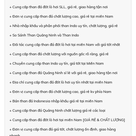
+ Cung cấp than đá đốt lò hơi SLL, giá rẻ, giao hàng tận nơi
+ Đơn vị cung cấp than đá chất lượng cao, giá rẻ tại miền Nam
+ Nhà nhập khẩu và phân phối than Indo uy tín, chất lượng, giá rẻ
+ So Sánh Than Quảng Ninh và Than Indo
+ Đối tác cung cấp than đá đốt lò hơi tại miền Nam với giá tốt nhất
+ Cung cấp than đá chất lượng với nguồn gốc rõ ràng, giá rẻ
+ Chuyên cung cấp than Indo uy tín, giá tốt tại Miền Nam
+ Cung cấp than đá Quảng Ninh sỉ lẻ với giá rẻ, giao hàng tận nơi
+ Địa chỉ cung cấp than đá đốt lò hơi uy tín nhất tại miền Nam
+ Đơn vị cung cấp than đá chất lượng cao, giá rẻ kv phía Nam
+ Bán than đá Indonesia nhập khẩu giá rẻ tại miền Nam
+ Cung cấp than đá Quảng Ninh chất lượng giá rẻ các loại
+ Cung cấp than đá đốt lò hơi tại miền Nam [GIÁ RẺ & CHẤT LƯỢNG]
+ Đơn vị cung cấp than đá giá tốt, chất lượng ổn định, giao hàng
nhanh