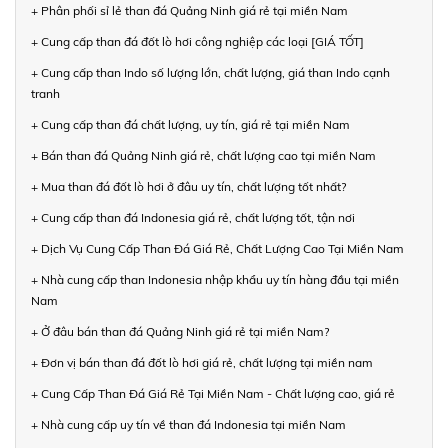
+ Phân phối sỉ lẻ than đá Quảng Ninh giá rẻ tại miền Nam
+ Cung cấp than đá đốt lò hơi công nghiệp các loại [GIÁ TỐT]
+ Cung cấp than Indo số lượng lớn, chất lượng, giá than Indo cạnh
tranh
+ Cung cấp than đá chất lượng, uy tín, giá rẻ tại miền Nam
+ Bán than đá Quảng Ninh giá rẻ, chất lượng cao tại miền Nam
+ Mua than đá đốt lò hơi ở đâu uy tín, chất lượng tốt nhất?
+ Cung cấp than đá Indonesia giá rẻ, chất lượng tốt, tận nơi
+ Dịch Vụ Cung Cấp Than Đá Giá Rẻ, Chất Lượng Cao Tại Miền Nam
+ Nhà cung cấp than Indonesia nhập khẩu uy tín hàng đầu tại miền
Nam
+ Ở đâu bán than đá Quảng Ninh giá rẻ tại miền Nam?
+ Đơn vị bán than đá đốt lò hơi giá rẻ, chất lượng tại miền nam
+ Cung Cấp Than Đá Giá Rẻ Tại Miền Nam - Chất lượng cao, giá rẻ
+ Nhà cung cấp uy tín về than đá Indonesia tại miền Nam