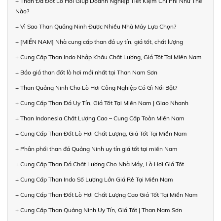
+ Than Đá Đốt Lò Hơi Giúp Doanh Nghiệp Tiết Kiệm Chi Phí Như Thế
Nào?
+ Vì Sao Than Quảng Ninh Được Nhiều Nhà Máy Lựa Chọn?
+ [MIỀN NAM] Nhà cung cấp than đá uy tín, giá tốt, chất lượng
+ Cung Cấp Than Indo Nhập Khẩu Chất Lượng, Giá Tốt Tại Miền Nam
+ Báo giá than đốt lò hơi mới nhất tại Than Nam Sơn
+ Than Quảng Ninh Cho Lò Hơi Công Nghiệp Có Gì Nổi Bật?
+ Cung Cấp Than Đá Uy Tín, Giá Tốt Tại Miền Nam | Giao Nhanh
+ Than Indonesia Chất Lượng Cao – Cung Cấp Toàn Miền Nam
+ Cung Cấp Than Đốt Lò Hơi Chất Lượng, Giá Tốt Tại Miền Nam
+ Phân phối than đá Quảng Ninh uy tín giá tốt tại miền Nam
+ Cung Cấp Than Đá Chất Lượng Cho Nhà Máy, Lò Hơi Giá Tốt
+ Cung Cấp Than Indo Số Lượng Lớn Giá Rẻ Tại Miền Nam
+ Cung Cấp Than Đốt Lò Hơi Chất Lượng Cao Giá Tốt Tại Miền Nam
+ Cung Cấp Than Quảng Ninh Uy Tín, Giá Tốt | Than Nam Sơn