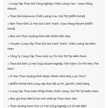
+ Cung Cấp Than Đá Công Nghiệp Chất Lượng Cao – Giao Hàng
Nhanh
+ Than Đá Indonesia Chất Lượng Cao, Giá Tốt [MIỀN NAM]
+ Bán Than Đốt Lò Hơi Giá Cạnh Tranh, Giao Hàng Nhanh [MIỀN
NAM]
+ Báo Giá Than Quảng Ninh Mới Nhất Hiện Nay
+ Chuyên Cung Cấp Than Đá Giá Cạnh Tranh, Chất Lượng Tại Miền
Nam
+ Công Ty Cung Cấp Than Indo Uy Tín Giá Tốt Tại Miền Nam
+ Than Đá Đốt Lò Hơi Giúp Doanh Nghiệp Tiết Kiệm Chi Phí Như Thế
Nào?
+ Vì Sao Than Quảng Ninh Được Nhiều Nhà Máy Lựa Chọn?
+ [MIỀN NAM] Nhà cung cấp than đá uy tín, giá tốt, chất lượng
+ Cung Cấp Than Indo Nhập Khẩu Chất Lượng, Giá Tốt Tại Miền Nam
+ Báo giá than đốt lò hơi mới nhất tại Than Nam Sơn
+ Than Quảng Ninh Cho Lò Hơi Công Nghiệp Có Gì Nổi Bật?