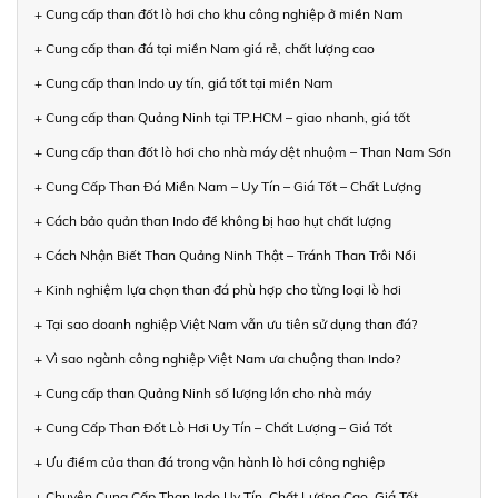
+ Cung cấp than đốt lò hơi cho khu công nghiệp ở miền Nam
+ Cung cấp than đá tại miền Nam giá rẻ, chất lượng cao
+ Cung cấp than Indo uy tín, giá tốt tại miền Nam
+ Cung cấp than Quảng Ninh tại TP.HCM – giao nhanh, giá tốt
+ Cung cấp than đốt lò hơi cho nhà máy dệt nhuộm – Than Nam Sơn
+ Cung Cấp Than Đá Miền Nam – Uy Tín – Giá Tốt – Chất Lượng
+ Cách bảo quản than Indo để không bị hao hụt chất lượng
+ Cách Nhận Biết Than Quảng Ninh Thật – Tránh Than Trôi Nổi
+ Kinh nghiệm lựa chọn than đá phù hợp cho từng loại lò hơi
+ Tại sao doanh nghiệp Việt Nam vẫn ưu tiên sử dụng than đá?
+ Vì sao ngành công nghiệp Việt Nam ưa chuộng than Indo?
+ Cung cấp than Quảng Ninh số lượng lớn cho nhà máy
+ Cung Cấp Than Đốt Lò Hơi Uy Tín – Chất Lượng – Giá Tốt
+ Ưu điểm của than đá trong vận hành lò hơi công nghiệp
+ Chuyên Cung Cấp Than Indo Uy Tín, Chất Lượng Cao, Giá Tốt