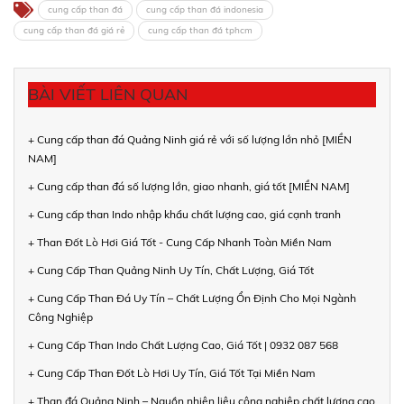
cung cấp than đá
cung cấp than đá indonesia
cung cấp than đá giá rẻ
cung cấp than đá tphcm
BÀI VIẾT LIÊN QUAN
+ Cung cấp than đá Quảng Ninh giá rẻ với số lượng lớn nhỏ [MIỀN
NAM]
+ Cung cấp than đá số lượng lớn, giao nhanh, giá tốt [MIỀN NAM]
+ Cung cấp than Indo nhập khẩu chất lượng cao, giá cạnh tranh
+ Than Đốt Lò Hơi Giá Tốt - Cung Cấp Nhanh Toàn Miền Nam
+ Cung Cấp Than Quảng Ninh Uy Tín, Chất Lượng, Giá Tốt
+ Cung Cấp Than Đá Uy Tín – Chất Lượng Ổn Định Cho Mọi Ngành
Công Nghiệp
+ Cung Cấp Than Indo Chất Lượng Cao, Giá Tốt | 0932 087 568
+ Cung Cấp Than Đốt Lò Hơi Uy Tín, Giá Tốt Tại Miền Nam
+ Than đá Quảng Ninh – Nguồn nhiên liệu công nghiệp chất lượng cao