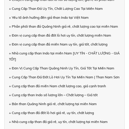
+ Cung Cấp Than Đá Uy Tín, Chất Lượng Cao Tại Miền Nam
+ Yếu tố ảnh hưởng đến giá than Indo tại Việt Nam
+ Phân phối than đá Quảng Ninh giá rẻ, chất lượng cao tại miền Nam
+ Đơn vị cung cấp than đá đốt lò hơi uy tín, chất lượng miền Nam
+ Đơn vị cung cấp than đá miền Nam uy tín, giá tốt, chất lượng
+ Nhà cung cấp than Indo tại miền Nam [UY TÍN - CHẤT LƯỢNG - GIÁ
TỐT]
+ Đơn Vị Cung Cấp Than Quảng Ninh Uy Tín, Giá Tốt Tại Miền Nam
+ Cung Cấp Than Đá Đốt Lò Hơi Uy Tín Tại Miền Nam | Than Nam Sơn
+ Cung cấp than đá miền Nam chất lượng cao, giá cạnh tranh
+ Cung cấp than Indo số lượng lớn – Chất lượng – Giá tốt
+ Bán than Quảng Ninh giá rẻ, chất lượng tại miền Nam
+ Cung cấp than đá đốt lò hơi giá rẻ, uy tín, chất lượng
+ Nhà cung cấp than đá giá rẻ, uy tín, chất lượng tại miền Nam