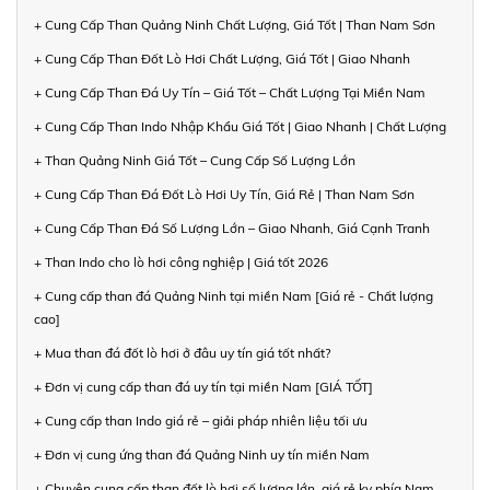
+ Cung Cấp Than Quảng Ninh Chất Lượng, Giá Tốt | Than Nam Sơn
+ Cung Cấp Than Đốt Lò Hơi Chất Lượng, Giá Tốt | Giao Nhanh
+ Cung Cấp Than Đá Uy Tín – Giá Tốt – Chất Lượng Tại Miền Nam
+ Cung Cấp Than Indo Nhập Khẩu Giá Tốt | Giao Nhanh | Chất Lượng
+ Than Quảng Ninh Giá Tốt – Cung Cấp Số Lượng Lớn
+ Cung Cấp Than Đá Đốt Lò Hơi Uy Tín, Giá Rẻ | Than Nam Sơn
+ Cung Cấp Than Đá Số Lượng Lớn – Giao Nhanh, Giá Cạnh Tranh
+ Than Indo cho lò hơi công nghiệp | Giá tốt 2026
+ Cung cấp than đá Quảng Ninh tại miền Nam [Giá rẻ - Chất lượng
cao]
+ Mua than đá đốt lò hơi ở đâu uy tín giá tốt nhất?
+ Đơn vị cung cấp than đá uy tín tại miền Nam [GIÁ TỐT]
+ Cung cấp than Indo giá rẻ – giải pháp nhiên liệu tối ưu
+ Đơn vị cung ứng than đá Quảng Ninh uy tín miền Nam
+ Chuyên cung cấp than đốt lò hơi số lượng lớn, giá rẻ kv phía Nam