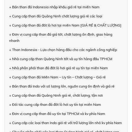
+ Bán than đá Indonesia nhập khẩu giá rẻ tại miền Nam
+ Cung cấp than đá Quảng Ninh chất lượng giá rẻ các loại
+ Cung cấp than đá đốt lò hơi tại miền Nam [GIÁ RẺ & CHẤT LƯỢNG]
+ Đơn vị cung cấp than đá giá tốt, chất lượng ổn định, giao hàng
nhanh
+ Than Indonesia - Lựa chọn hàng đầu cho các ngành công nghiệp
+ Nhà cung cấp than Quảng Ninh tốt và uy tín hàng đầu TPHCM
+ Nhà phân phối than đá đốt lò hơi giá rẻ uy tín tại miền Nam
+ Cung cấp than đá Miền Nam – Uy tín – Chất lượng – Giá rẻ
+ Bán than đá Indo với số lượng lớn, nguồn cung ổn định và giá rẻ
+ Cung cấp than đá Quảng Ninh giá rẻ, chất lượng, tận nơi
+ Đối tác cung cấp than đá đốt lò hơi uy tín tại miền Nam
+ Đơn vị cung cấp than đá uy tín tại TPHCM và kv phía Nam
+ Cung cấp các loại than Indo giá rẻ với trữ lượng lớn nhỏ kv phía Nam
+ Chuyên phân phối các loại than Quảng Ninh giá rẻ, chất lượng cao