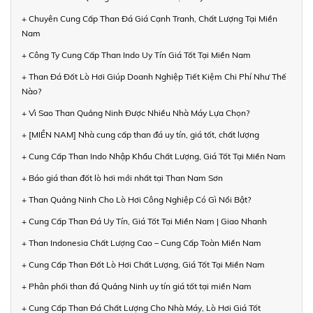
+ Chuyên Cung Cấp Than Đá Giá Cạnh Tranh, Chất Lượng Tại Miền
Nam
+ Công Ty Cung Cấp Than Indo Uy Tín Giá Tốt Tại Miền Nam
+ Than Đá Đốt Lò Hơi Giúp Doanh Nghiệp Tiết Kiệm Chi Phí Như Thế
Nào?
+ Vì Sao Than Quảng Ninh Được Nhiều Nhà Máy Lựa Chọn?
+ [MIỀN NAM] Nhà cung cấp than đá uy tín, giá tốt, chất lượng
+ Cung Cấp Than Indo Nhập Khẩu Chất Lượng, Giá Tốt Tại Miền Nam
+ Báo giá than đốt lò hơi mới nhất tại Than Nam Sơn
+ Than Quảng Ninh Cho Lò Hơi Công Nghiệp Có Gì Nổi Bật?
+ Cung Cấp Than Đá Uy Tín, Giá Tốt Tại Miền Nam | Giao Nhanh
+ Than Indonesia Chất Lượng Cao – Cung Cấp Toàn Miền Nam
+ Cung Cấp Than Đốt Lò Hơi Chất Lượng, Giá Tốt Tại Miền Nam
+ Phân phối than đá Quảng Ninh uy tín giá tốt tại miền Nam
+ Cung Cấp Than Đá Chất Lượng Cho Nhà Máy, Lò Hơi Giá Tốt