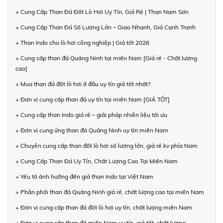
+ Cung Cấp Than Đá Đốt Lò Hơi Uy Tín, Giá Rẻ | Than Nam Sơn
+ Cung Cấp Than Đá Số Lượng Lớn – Giao Nhanh, Giá Cạnh Tranh
+ Than Indo cho lò hơi công nghiệp | Giá tốt 2026
+ Cung cấp than đá Quảng Ninh tại miền Nam [Giá rẻ - Chất lượng
cao]
+ Mua than đá đốt lò hơi ở đâu uy tín giá tốt nhất?
+ Đơn vị cung cấp than đá uy tín tại miền Nam [GIÁ TỐT]
+ Cung cấp than Indo giá rẻ – giải pháp nhiên liệu tối ưu
+ Đơn vị cung ứng than đá Quảng Ninh uy tín miền Nam
+ Chuyên cung cấp than đốt lò hơi số lượng lớn, giá rẻ kv phía Nam
+ Cung Cấp Than Đá Uy Tín, Chất Lượng Cao Tại Miền Nam
+ Yếu tố ảnh hưởng đến giá than Indo tại Việt Nam
+ Phân phối than đá Quảng Ninh giá rẻ, chất lượng cao tại miền Nam
+ Đơn vị cung cấp than đá đốt lò hơi uy tín, chất lượng miền Nam
+ Đơn vị cung cấp than đá miền Nam uy tín, giá tốt, chất lượng