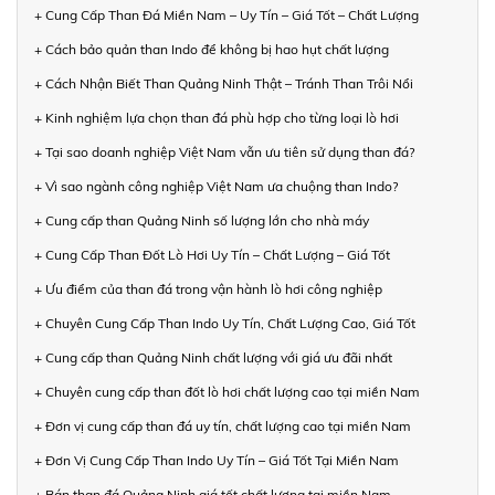
+ Cung Cấp Than Đá Miền Nam – Uy Tín – Giá Tốt – Chất Lượng
+ Cách bảo quản than Indo để không bị hao hụt chất lượng
+ Cách Nhận Biết Than Quảng Ninh Thật – Tránh Than Trôi Nổi
+ Kinh nghiệm lựa chọn than đá phù hợp cho từng loại lò hơi
+ Tại sao doanh nghiệp Việt Nam vẫn ưu tiên sử dụng than đá?
+ Vì sao ngành công nghiệp Việt Nam ưa chuộng than Indo?
+ Cung cấp than Quảng Ninh số lượng lớn cho nhà máy
+ Cung Cấp Than Đốt Lò Hơi Uy Tín – Chất Lượng – Giá Tốt
+ Ưu điểm của than đá trong vận hành lò hơi công nghiệp
+ Chuyên Cung Cấp Than Indo Uy Tín, Chất Lượng Cao, Giá Tốt
+ Cung cấp than Quảng Ninh chất lượng với giá ưu đãi nhất
+ Chuyên cung cấp than đốt lò hơi chất lượng cao tại miền Nam
+ Đơn vị cung cấp than đá uy tín, chất lượng cao tại miền Nam
+ Đơn Vị Cung Cấp Than Indo Uy Tín – Giá Tốt Tại Miền Nam
+ Bán than đá Quảng Ninh giá tốt chất lượng tại miền Nam