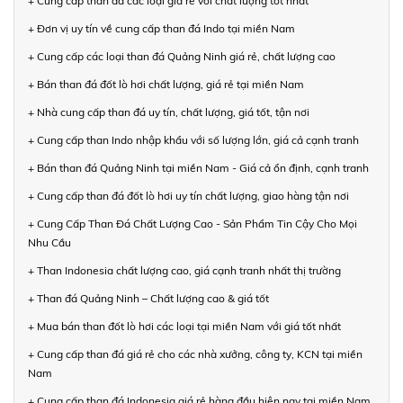
+ Cung cấp than đá các loại giá rẻ với chất lượng tốt nhất
+ Đơn vị uy tín về cung cấp than đá Indo tại miền Nam
+ Cung cấp các loại than đá Quảng Ninh giá rẻ, chất lượng cao
+ Bán than đá đốt lò hơi chất lượng, giá rẻ tại miền Nam
+ Nhà cung cấp than đá uy tín, chất lượng, giá tốt, tận nơi
+ Cung cấp than Indo nhập khẩu với số lượng lớn, giá cả cạnh tranh
+ Bán than đá Quảng Ninh tại miền Nam - Giá cả ổn định, cạnh tranh
+ Cung cấp than đá đốt lò hơi uy tín chất lượng, giao hàng tận nơi
+ Cung Cấp Than Đá Chất Lượng Cao - Sản Phẩm Tin Cậy Cho Mọi
Nhu Cầu
+ Than Indonesia chất lượng cao, giá cạnh tranh nhất thị trường
+ Than đá Quảng Ninh – Chất lượng cao & giá tốt
+ Mua bán than đốt lò hơi các loại tại miền Nam với giá tốt nhất
+ Cung cấp than đá giá rẻ cho các nhà xưởng, công ty, KCN tại miền
Nam
+ Cung cấp than đá Indonesia giá rẻ hàng đầu hiện nay tại miền Nam