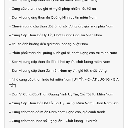
+ Cung cấp than Indo giá rẻ – giải pháp nhiên liệu tối ưu
+ Đơn vị cung ứng than đá Quảng Ninh uy tín miền Nam
+ Chuyên cung cấp than đốt lò hơi số lượng lớn, giá rẻ kv phía Nam
+ Cung Cấp Than Đá Uy Tín, Chất Lượng Cao Tại Miền Nam
+ Yếu tố ảnh hưởng đến giá than Indo tại Việt Nam
+ Phân phối than đá Quảng Ninh giá rẻ, chất lượng cao tại miền Nam
+ Đơn vị cung cấp than đá đốt lò hơi uy tín, chất lượng miền Nam
+ Đơn vị cung cấp than đá miền Nam uy tín, giá tốt, chất lượng
+ Nhà cung cấp than Indo tại miền Nam [UY TÍN - CHẤT LƯỢNG - GIÁ
TỐT]
+ Đơn Vị Cung Cấp Than Quảng Ninh Uy Tín, Giá Tốt Tại Miền Nam
+ Cung Cấp Than Đá Đốt Lò Hơi Uy Tín Tại Miền Nam | Than Nam Sơn
+ Cung cấp than đá miền Nam chất lượng cao, giá cạnh tranh
+ Cung cấp than Indo số lượng lớn – Chất lượng – Giá tốt