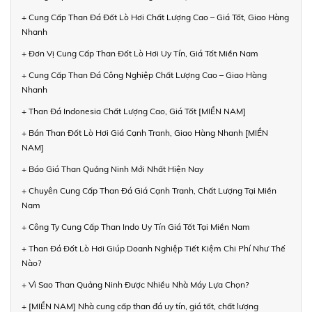
+ Cung Cấp Than Đá Đốt Lò Hơi Chất Lượng Cao – Giá Tốt, Giao Hàng
Nhanh
+ Đơn Vị Cung Cấp Than Đốt Lò Hơi Uy Tín, Giá Tốt Miền Nam
+ Cung Cấp Than Đá Công Nghiệp Chất Lượng Cao – Giao Hàng
Nhanh
+ Than Đá Indonesia Chất Lượng Cao, Giá Tốt [MIỀN NAM]
+ Bán Than Đốt Lò Hơi Giá Cạnh Tranh, Giao Hàng Nhanh [MIỀN
NAM]
+ Báo Giá Than Quảng Ninh Mới Nhất Hiện Nay
+ Chuyên Cung Cấp Than Đá Giá Cạnh Tranh, Chất Lượng Tại Miền
Nam
+ Công Ty Cung Cấp Than Indo Uy Tín Giá Tốt Tại Miền Nam
+ Than Đá Đốt Lò Hơi Giúp Doanh Nghiệp Tiết Kiệm Chi Phí Như Thế
Nào?
+ Vì Sao Than Quảng Ninh Được Nhiều Nhà Máy Lựa Chọn?
+ [MIỀN NAM] Nhà cung cấp than đá uy tín, giá tốt, chất lượng