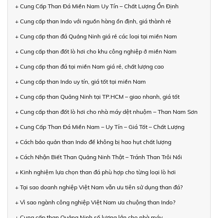
+ Cung Cấp Than Đá Miền Nam Uy Tín – Chất Lượng Ổn Định
+ Cung cấp than Indo với nguồn hàng ổn định, giá thành rẻ
+ Cung cấp than đá Quảng Ninh giá rẻ các loại tại miền Nam
+ Cung cấp than đốt lò hơi cho khu công nghiệp ở miền Nam
+ Cung cấp than đá tại miền Nam giá rẻ, chất lượng cao
+ Cung cấp than Indo uy tín, giá tốt tại miền Nam
+ Cung cấp than Quảng Ninh tại TP.HCM – giao nhanh, giá tốt
+ Cung cấp than đốt lò hơi cho nhà máy dệt nhuộm – Than Nam Sơn
+ Cung Cấp Than Đá Miền Nam – Uy Tín – Giá Tốt – Chất Lượng
+ Cách bảo quản than Indo để không bị hao hụt chất lượng
+ Cách Nhận Biết Than Quảng Ninh Thật – Tránh Than Trôi Nổi
+ Kinh nghiệm lựa chọn than đá phù hợp cho từng loại lò hơi
+ Tại sao doanh nghiệp Việt Nam vẫn ưu tiên sử dụng than đá?
+ Vì sao ngành công nghiệp Việt Nam ưa chuộng than Indo?
+ Cung cấp than Quảng Ninh số lượng lớn cho nhà máy