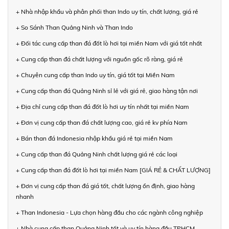
+ Nhà nhập khẩu và phân phối than Indo uy tín, chất lượng, giá rẻ
+ So Sánh Than Quảng Ninh và Than Indo
+ Đối tác cung cấp than đá đốt lò hơi tại miền Nam với giá tốt nhất
+ Cung cấp than đá chất lượng với nguồn gốc rõ ràng, giá rẻ
+ Chuyên cung cấp than Indo uy tín, giá tốt tại Miền Nam
+ Cung cấp than đá Quảng Ninh sỉ lẻ với giá rẻ, giao hàng tận nơi
+ Địa chỉ cung cấp than đá đốt lò hơi uy tín nhất tại miền Nam
+ Đơn vị cung cấp than đá chất lượng cao, giá rẻ kv phía Nam
+ Bán than đá Indonesia nhập khẩu giá rẻ tại miền Nam
+ Cung cấp than đá Quảng Ninh chất lượng giá rẻ các loại
+ Cung cấp than đá đốt lò hơi tại miền Nam [GIÁ RẺ & CHẤT LƯỢNG]
+ Đơn vị cung cấp than đá giá tốt, chất lượng ổn định, giao hàng
nhanh
+ Than Indonesia - Lựa chọn hàng đầu cho các ngành công nghiệp
+ Nhà cung cấp than Quảng Ninh tốt và uy tín hàng đầu TPHCM