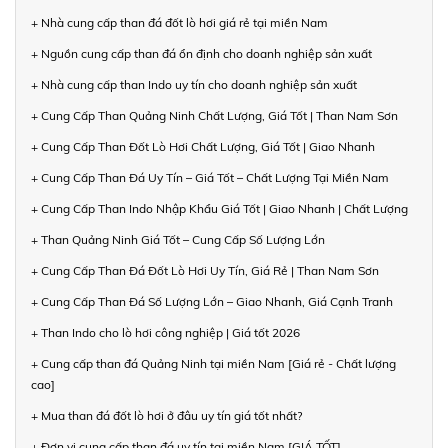
+ Nhà cung cấp than đá đốt lò hơi giá rẻ tại miền Nam
+ Nguồn cung cấp than đá ổn định cho doanh nghiệp sản xuất
+ Nhà cung cấp than Indo uy tín cho doanh nghiệp sản xuất
+ Cung Cấp Than Quảng Ninh Chất Lượng, Giá Tốt | Than Nam Sơn
+ Cung Cấp Than Đốt Lò Hơi Chất Lượng, Giá Tốt | Giao Nhanh
+ Cung Cấp Than Đá Uy Tín – Giá Tốt – Chất Lượng Tại Miền Nam
+ Cung Cấp Than Indo Nhập Khẩu Giá Tốt | Giao Nhanh | Chất Lượng
+ Than Quảng Ninh Giá Tốt – Cung Cấp Số Lượng Lớn
+ Cung Cấp Than Đá Đốt Lò Hơi Uy Tín, Giá Rẻ | Than Nam Sơn
+ Cung Cấp Than Đá Số Lượng Lớn – Giao Nhanh, Giá Cạnh Tranh
+ Than Indo cho lò hơi công nghiệp | Giá tốt 2026
+ Cung cấp than đá Quảng Ninh tại miền Nam [Giá rẻ - Chất lượng
cao]
+ Mua than đá đốt lò hơi ở đâu uy tín giá tốt nhất?
+ Đơn vị cung cấp than đá uy tín tại miền Nam [GIÁ TỐT]