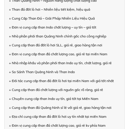
+ Than Quảng Ninh – Nguồn năng lượng chất lượng cao
+ Than đá đốt lò hơi – Nhiên liệu tiết kiệm, hiệu quả
+ Cung Cấp Than Đá – Giải Pháp Nhiên Liệu Hiệu Quả
+ Đơn vị cung cấp than Indo chất lượng – uy tín – giá tốt
+ Nhà phân phối than Quảng Ninh chính gốc cho công nghiệp
+ Cung cấp than đá đốt lò hơi SLL, giá rẻ, giao hàng tận nơi
+ Đơn vị cung cấp than đá chất lượng cao, giá rẻ tại miền Nam
+ Nhà nhập khẩu và phân phối than Indo uy tín, chất lượng, giá rẻ
+ So Sánh Than Quảng Ninh và Than Indo
+ Đối tác cung cấp than đá đốt lò hơi tại miền Nam với giá tốt nhất
+ Cung cấp than đá chất lượng với nguồn gốc rõ ràng, giá rẻ
+ Chuyên cung cấp than Indo uy tín, giá tốt tại Miền Nam
+ Cung cấp than đá Quảng Ninh sỉ lẻ với giá rẻ, giao hàng tận nơi
+ Địa chỉ cung cấp than đá đốt lò hơi uy tín nhất tại miền Nam
+ Đơn vị cung cấp than đá chất lượng cao, giá rẻ kv phía Nam