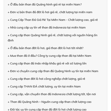
+ Ở đâu bán than đá Quảng Ninh giá rẻ tại miền Nam?
+ Đơn vị bán than đá đốt lò hơi giá rẻ, chất lượng tại miền nam
+ Cung Cấp Than Đá Giá Rẻ Tại Miền Nam - Chất lượng cao, giá rẻ
+ Nhà cung cấp uy tín về than đá Indonesia tại miền Nam
+ Cung cấp than Quảng Ninh giá rẻ, chất lượng với nguồn hàng ổn
định
+ Ở đâu bán than đốt lò hơi, giá than đốt lò hơi tốt nhất?
+ Mua than đá ở đâu? Công ty cung cấp than đá tại Miền Nam
+ Cung cấp than đá Indo nhập khẩu giá rẻ với số lượng lớn
+ Đơn vị chuyên cung cấp than đá Quảng Ninh uy tín tại miền Nam
+ Cung cấp than đốt lò hơi công nghiệp chất lượng, giá rẻ
+ Cung cấp THAN ĐÁ chất lượng, uy tín tại miền Nam
+ Cung cấp, vận chuyển than đá Indonesia chất lượng tốt, tận nơi
+ Than đá Quảng Ninh – Nguồn cung cấp than chất lượng cao
+ Đối tác uy tín cung cấp than đá đốt lò hơi chất lượng cao