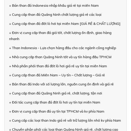
+ Bán than đá Indonesia nhập khẩu giá rẻ tại miền Nam
+ Cung cấp than đá Quảng Ninh chất lượng giá rẻ các loại
+ Cung cấp than đá đốt lò hơi tại miền Nam [GIÁ RẺ & CHẤT LƯỢNG]
+ Đơn vị cung cấp than đá giá tốt, chất lượng ổn định, giao hàng
nhanh
+ Than Indonesia - Lựa chọn hàng đầu cho các ngành công nghiệp
+ Nhà cung cấp than Quảng Ninh tốt và uy tín hàng đầu TPHCM
+ Nhà phân phối than đá đốt lò hơi giá rẻ uy tín tại miền Nam
+ Cung cấp than đá Miền Nam – Uy tín – Chất lượng – Giá rẻ
+ Bán than đá Indo với số lượng lớn, nguồn cung ổn định và giá rẻ
+ Cung cấp than đá Quảng Ninh giá rẻ, chất lượng, tận nơi
+ Đối tác cung cấp than đá đốt lò hơi uy tín tại miền Nam
+ Đơn vị cung cấp than đá uy tín tại TPHCM và kv phía Nam
+ Cung cấp các loại than Indo giá rẻ với trữ lượng lớn nhỏ kv phía Nam
+ Chuyên phân phối các loại than Quảng Ninh giá rẻ, chất lượng cao