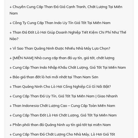
+ Chuyên Cung Cấp Than Đá Giá Cạnh Tranh, Chất Lượng Tại Miền
Nam
+ Công Ty Cung Cấp Than Indo Uy Tín Giá Tốt Tại Miền Nam
+ Than Đá Đốt Lò Hơi Giúp Doanh Nghiệp Tiết Kiệm Chi Phí Như Thế
Nào?
+ Vì Sao Than Quảng Ninh Được Nhiều Nhà Máy Lựa Chọn?
+ [MIỀN NAM] Nhà cung cấp than đá uy tín, giá tốt, chất lượng
+ Cung Cấp Than Indo Nhập Khẩu Chất Lượng, Giá Tốt Tại Miền Nam
+ Báo giá than đốt lò hơi mới nhất tại Than Nam Sơn
+ Than Quảng Ninh Cho Lò Hơi Công Nghiệp Có Gì Nổi Bật?
+ Cung Cấp Than Đá Uy Tín, Giá Tốt Tại Miền Nam | Giao Nhanh
+ Than Indonesia Chất Lượng Cao – Cung Cấp Toàn Miền Nam
+ Cung Cấp Than Đốt Lò Hơi Chất Lượng, Giá Tốt Tại Miền Nam
+ Phân phối than đá Quảng Ninh uy tín giá tốt tại miền Nam
+ Cung Cấp Than Đá Chất Lượng Cho Nhà Máy, Lò Hơi Giá Tốt