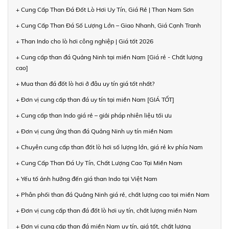
+ Cung Cấp Than Đá Đốt Lò Hơi Uy Tín, Giá Rẻ | Than Nam Sơn
+ Cung Cấp Than Đá Số Lượng Lớn – Giao Nhanh, Giá Cạnh Tranh
+ Than Indo cho lò hơi công nghiệp | Giá tốt 2026
+ Cung cấp than đá Quảng Ninh tại miền Nam [Giá rẻ - Chất lượng
cao]
+ Mua than đá đốt lò hơi ở đâu uy tín giá tốt nhất?
+ Đơn vị cung cấp than đá uy tín tại miền Nam [GIÁ TỐT]
+ Cung cấp than Indo giá rẻ – giải pháp nhiên liệu tối ưu
+ Đơn vị cung ứng than đá Quảng Ninh uy tín miền Nam
+ Chuyên cung cấp than đốt lò hơi số lượng lớn, giá rẻ kv phía Nam
+ Cung Cấp Than Đá Uy Tín, Chất Lượng Cao Tại Miền Nam
+ Yếu tố ảnh hưởng đến giá than Indo tại Việt Nam
+ Phân phối than đá Quảng Ninh giá rẻ, chất lượng cao tại miền Nam
+ Đơn vị cung cấp than đá đốt lò hơi uy tín, chất lượng miền Nam
+ Đơn vị cung cấp than đá miền Nam uy tín, giá tốt, chất lượng