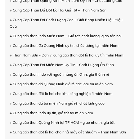
+ Cung Cấp Than Quảng Ninh Miền Nam Uy Tín – Chất Lượng Cao
+ Cung Cấp Than Đá Đốt Lò Hơi Giá Tốt – Than Nam Sơn
+ Cung Cấp Than Đá Chất Lượng Cao – Giải Pháp Nhiên Liệu Hiệu
Quả
+ Cung cấp than Indo Miền Nam – Giá tốt, chất lượng, giao tận nơi
+ Cung cấp than đá Quảng Ninh uy tín, chất lượng tại miền Nam
+ Than Nam Sơn - Đơn vị cung cấp than đốt lò hơi uy tín miền Nam
+ Cung Cấp Than Đá Miền Nam Uy Tín – Chất Lượng Ổn Định
+ Cung cấp than Indo với nguồn hàng ổn định, giá thành rẻ
+ Cung cấp than đá Quảng Ninh giá rẻ các loại tại miền Nam
+ Cung cấp than đốt lò hơi cho khu công nghiệp ở miền Nam
+ Cung cấp than đá tại miền Nam giá rẻ, chất lượng cao
+ Cung cấp than Indo uy tín, giá tốt tại miền Nam
+ Cung cấp than Quảng Ninh tại TP.HCM – giao nhanh, giá tốt
+ Cung cấp than đốt lò hơi cho nhà máy dệt nhuộm – Than Nam Sơn