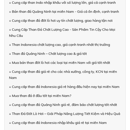
+ Cung cấp than Indo nhập khẩu với số lượng lớn, giá cả cạnh tranh
+ Bán than đá Quảng Ninh tại miền Nam - Giá cả ổn định, cạnh tranh
+ Cung cấp than đá đốt lò hơi uy tín chất lượng, giao hàng tận nơi
+ Cung Cấp Than Đá Chất Lượng Cao - Sản Phẩm Tin Cậy Cho Mọi
Nhu Cầu
+ Than Indonesia chất lượng cao, giá cạnh tranh nhất thị trường
+ Than đá Quảng Ninh – Chất lượng cao & giá tốt
+ Mua bán than đốt lò hơi các loại tại miền Nam với giá tốt nhất
+ Cung cấp than đá giá rẻ cho các nhà xưởng, công ty, KCN tại miền
Nam
+ Cung cấp than đá Indonesia giá rẻ hàng đầu hiện nay tại miền Nam
+ Mua than đá ở đâu tốt tại miền Nam?
+ Cung cấp than đá Quảng Ninh giá rẻ, đảm bảo chất lượng tốt nhất
+ Than Đá Đốt Lò Hơi – Giải Pháp Năng Lượng Tiết Kiệm và Hiệu Quả
+ Cung cấp than đá Indonesia nhập khẩu giá rẻ tại miền Nam