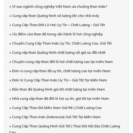
+ Vì sao ngành công nghiệp Việt Nam ưa chuộng than Indo?
+ Cung cấp than Quảng Ninh số lượng lớn cho nhà máy
+ Cung Cấp Than Đốt Lò Hơi Uy Tín – Chất Lượng – Giá Tốt
+ Ưu điểm của than đá trong vận hành lò hơi công nghiệp
+ Chuyên Cung Cấp Than Indo Uy Tín, Chất Lượng Cao, Giá Tốt
+ Cung cấp than Quảng Ninh chất lượng với giá ưu đãi nhất
+ Chuyên cung cấp than đốt lò hơi chất lượng cao tại miền Nam
+ Đơn vị cung cấp than đá uy tín, chất lượng cao tại miền Nam
+ Đơn Vị Cung Cấp Than Indo Uy Tín – Giá Tốt Tại Miền Nam
+ Bán than đá Quảng Ninh giá tốt chất lượng tại miền Nam
+ Nhà cung cấp than đá đốt lò hơi uy tín, giá tốt tại miền Nam
+ Cung Cấp Than Đá Miền Nam Giá Rẻ | Chất Lượng Cao
+ Cung Cấp Than Indo (Indonesia) Giá Tốt Tại Miền Nam
+ Cung Cấp Than Quảng Ninh Giá Tốt | Than Đá Nội Địa Chất Lượng
Cao