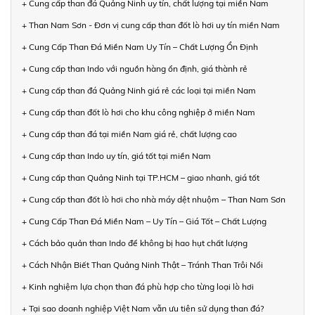
+ Cung cấp than đá Quảng Ninh uy tín, chất lượng tại miền Nam
+ Than Nam Sơn - Đơn vị cung cấp than đốt lò hơi uy tín miền Nam
+ Cung Cấp Than Đá Miền Nam Uy Tín – Chất Lượng Ổn Định
+ Cung cấp than Indo với nguồn hàng ổn định, giá thành rẻ
+ Cung cấp than đá Quảng Ninh giá rẻ các loại tại miền Nam
+ Cung cấp than đốt lò hơi cho khu công nghiệp ở miền Nam
+ Cung cấp than đá tại miền Nam giá rẻ, chất lượng cao
+ Cung cấp than Indo uy tín, giá tốt tại miền Nam
+ Cung cấp than Quảng Ninh tại TP.HCM – giao nhanh, giá tốt
+ Cung cấp than đốt lò hơi cho nhà máy dệt nhuộm – Than Nam Sơn
+ Cung Cấp Than Đá Miền Nam – Uy Tín – Giá Tốt – Chất Lượng
+ Cách bảo quản than Indo để không bị hao hụt chất lượng
+ Cách Nhận Biết Than Quảng Ninh Thật – Tránh Than Trôi Nổi
+ Kinh nghiệm lựa chọn than đá phù hợp cho từng loại lò hơi
+ Tại sao doanh nghiệp Việt Nam vẫn ưu tiên sử dụng than đá?