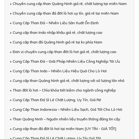
+ Chuyên cung cấp than Quảng Ninh giá rẻ, chất lượng tại miền Nam
+ Chuyên cung cấp than đá đốt lò hơi uy tín, giá rẻ tại miền Nam
+ Cung Cấp Than Đá – Nhiên Liệu Sản Xuất Ổn Định
+ Cung cấp than Indo nhập khẩu giá rẻ, chất lượng cao
+ Cung cấp than đá Quảng Ninh giá rẻ tại kv phía Nam
+ Đơn vị chuyên cung cấp than đốt lò hơi giá rẻ, chất lượng cao
+ Cung Cấp Than Đá – Giải Pháp Nhiên Liệu Công Nghiệp Tối Ưu
+ Cung Cấp Than Indo – Nhiên Liệu Hiệu Quả Cho Lò Hơi
+ Cung cấp than Quảng Ninh giá rẻ, chất lượng với số lượng lớn nhỏ
+ Than đốt lò hơi – Chìa khóa tiết kiệm cho ngành công nghiệp
+ Cung Cấp Than Đá Sỉ Lẻ Chất Lượng, Uy Tín, Giá Rẻ
+ Cung Cấp Than Indonesia – Nhiên Liệu Sạch, Giá Tốt Cho Lò Hơi
+ Than Quảng Ninh – Nguồn nhiên liệu truyền thống đáng tin cậy
+ Cung cấp than đá đốt lò hơi tại miền Nam [UY TÍN - GIÁ TỐT]
+ Cung Cấp Than Đá Sỉ Lẻ Chất Lượng, Uy Tín Giá Tốt