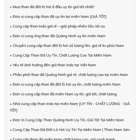
+ Mua than đá đốt lò hơi ở đâu uy tín giá tốt nhất?
+ Đơn vị cung cấp than đá uy tín tại miền Nam [GIÁ TỐT]
+ Cung cấp than Indo giá rẻ – giải pháp nhiên liệu tối ưu
+ Đơn vị cung ứng than đá Quảng Ninh uy tín miền Nam
+ Chuyên cung cấp than đốt lò hơi số lượng lớn, giá rẻ kv phía Nam
+ Cung Cấp Than Đá Uy Tín, Chất Lượng Cao Tại Miền Nam
+ Yếu tố ảnh hưởng đến giá than Indo tại Việt Nam
+ Phân phối than đá Quảng Ninh giá rẻ, chất lượng cao tại miền Nam
+ Đơn vị cung cấp than đá đốt lò hơi uy tín, chất lượng miền Nam
+ Đơn vị cung cấp than đá miền Nam uy tín, giá tốt, chất lượng
+ Nhà cung cấp than Indo tại miền Nam [UY TÍN - CHẤT LƯỢNG - GIÁ
TỐT]
+ Đơn Vị Cung Cấp Than Quảng Ninh Uy Tín, Giá Tốt Tại Miền Nam
+ Cung Cấp Than Đá Đốt Lò Hơi Uy Tín Tại Miền Nam | Than Nam Sơn
+ Cung cấp than đá miền Nam chất lượng cao, giá cạnh tranh