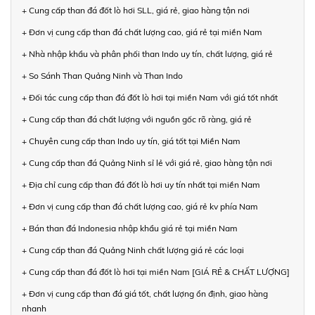
+ Cung cấp than đá đốt lò hơi SLL, giá rẻ, giao hàng tận nơi
+ Đơn vị cung cấp than đá chất lượng cao, giá rẻ tại miền Nam
+ Nhà nhập khẩu và phân phối than Indo uy tín, chất lượng, giá rẻ
+ So Sánh Than Quảng Ninh và Than Indo
+ Đối tác cung cấp than đá đốt lò hơi tại miền Nam với giá tốt nhất
+ Cung cấp than đá chất lượng với nguồn gốc rõ ràng, giá rẻ
+ Chuyên cung cấp than Indo uy tín, giá tốt tại Miền Nam
+ Cung cấp than đá Quảng Ninh sỉ lẻ với giá rẻ, giao hàng tận nơi
+ Địa chỉ cung cấp than đá đốt lò hơi uy tín nhất tại miền Nam
+ Đơn vị cung cấp than đá chất lượng cao, giá rẻ kv phía Nam
+ Bán than đá Indonesia nhập khẩu giá rẻ tại miền Nam
+ Cung cấp than đá Quảng Ninh chất lượng giá rẻ các loại
+ Cung cấp than đá đốt lò hơi tại miền Nam [GIÁ RẺ & CHẤT LƯỢNG]
+ Đơn vị cung cấp than đá giá tốt, chất lượng ổn định, giao hàng
nhanh