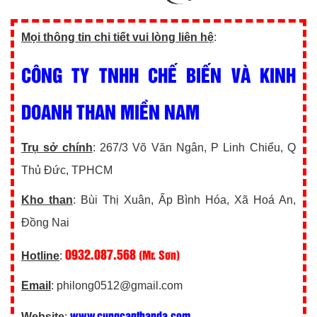
Mọi thông tin chi tiết vui lòng liên hệ
:
CÔNG TY TNHH CHẾ BIẾN VÀ KINH
DOANH THAN MIỀN NAM
Trụ sở chính
: 267/3 Võ Văn Ngân, P Linh Chiểu, Q
Thủ Đức, TPHCM
Kho than
: Bùi Thị Xuân, Ấp Bình Hóa, Xã Hoá An,
Đồng Nai
0932.087.568
(Mr. Sơn)
Hotline
:
Email
: philong0512@gmail.com
www.cungcapthanda.com
Website
: