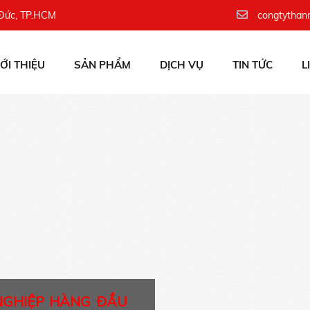
 Đức, TP.HCM
congtythan
IỚI THIỆU
SẢN PHẨM
DỊCH VỤ
TIN TỨC
L
NGHIỆP HÀNG ĐẦU