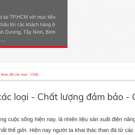
p tại TP.HCM với mục tiêu
khẩu tới các khách hàng ở
h Dương, Tây Ninh, Bình
An…
han đá các loại - Chất...
ác loại - Chất lượng đảm bảo - 
ong cuộc sống hiện nay, là nhiên liệu sản xuất điện năn
hất thế giới. Hiện nay người ta khai thác than đá từ cá