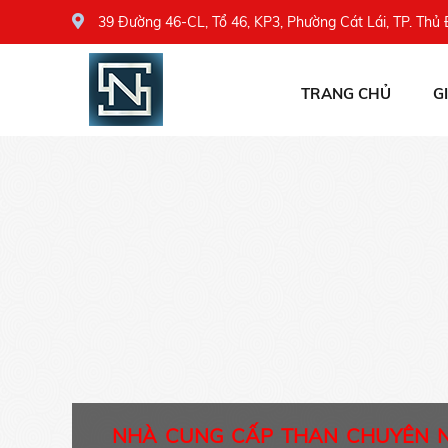
39 Đường 46-CL, Tổ 46, KP3, Phường Cát Lái, TP. Thủ
TRANG CHỦ
G
NHÀ CUNG CẤP THAN CHUYÊN 