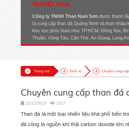
TẠI VIỆT NAM
Công ty TNHH Than Nam Sơn
được thành lậ
là cung cấp than đá Quảng Ninh và than nhập 
khu vực phía Nam như TP.HCM, Đồng Nai, Bìn
Thuận, Vũng Tàu, Cần Thơ, An Giang, Long 
Trang chủ
Dịch vụ
Chuyên cung cấp t
Chuyên cung cấp than đá c
22/12/2023
1017
Than đá là một loại nhiên liệu khá phổ biến tr
đá cũng là nguồn khí thải carbon dioxide lớn n