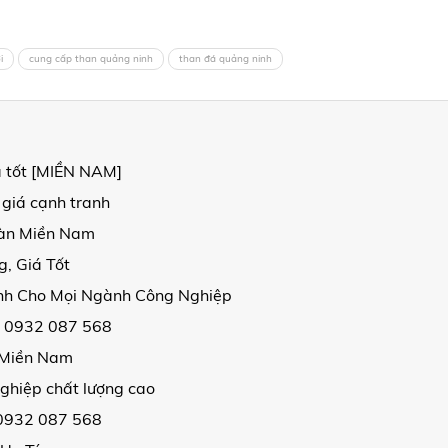
i
cung cấp than quảng ninh
than đá quảng ninh
á tốt [MIỀN NAM]
 giá cạnh tranh
oàn Miền Nam
, Giá Tốt
ịnh Cho Mọi Ngành Công Nghiệp
| 0932 087 568
i Miền Nam
ghiệp chất lượng cao
 0932 087 568