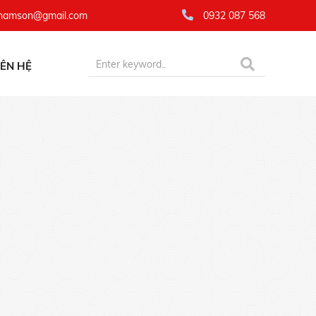
namson@gmail.com
0932 087 568
IÊN HỆ