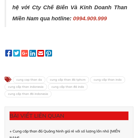
hệ với Cty Chế Biến Và Kinh Doanh Than
Miền Nam qua hotline:
0994.909.999
cung cap than da
cung cấp than đá tphcm
cung cấp than indo
cung cấp than indonesia
cung cấp than đá indo
cung cấp than đá indonesia
BÀI VIẾT LIÊN QUAN
+ Cung cấp than đá Quảng Ninh giá rẻ với số lượng lớn nhỏ [MIỀN
NAM]