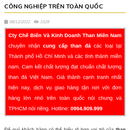
CÔNG NGHIỆP TRÊN TOÀN QUỐC
08/12/2022
1029
Cty Chế Biến Và Kinh Doanh Than Miền Nam
chuyên nhận
cung cấp than đá
các loại tại
Thành phố Hồ Chí Minh và các tỉnh thành miền
nam. Cam kết chất lượng đạt chuẩn chất lượng
than đá Việt Nam. Giá thành cạnh tranh nhất
hiện nay, dịch vụ giao hàng tận nơi với đơn
hàng lớn nhỏ trên toàn quốc nói chung và
TPHCM nói riêng. Hotline:
0994.909.999
Để quý khách hàng có thể hiểu rõ hơn vai trò của
than