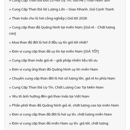
+ Cung Cấp Than Đá Đốt Lò Hơi Uy Tín, Giá Rẻ | Than Nam Sơn
+ Cung Cấp Than Đá Số Lượng Lớn – Giao Nhanh, Giá Cạnh Tranh
+ Than Indo cho lò hơi công nghiệp | Giá tốt 2026
+ Cung cấp than đá Quảng Ninh tại miền Nam [Giá rẻ - Chất lượng
cao]
+ Mua than đá đốt lò hơi ở đâu uy tín giá tốt nhất?
+ Đơn vị cung cấp than đá uy tín tại miền Nam [GIÁ TỐT]
+ Cung cấp than Indo giá rẻ – giải pháp nhiên liệu tối ưu
+ Đơn vị cung ứng than đá Quảng Ninh uy tín miền Nam
+ Chuyên cung cấp than đốt lò hơi số lượng lớn, giá rẻ kv phía Nam
+ Cung Cấp Than Đá Uy Tín, Chất Lượng Cao Tại Miền Nam
+ Yếu tố ảnh hưởng đến giá than Indo tại Việt Nam
+ Phân phối than đá Quảng Ninh giá rẻ, chất lượng cao tại miền Nam
+ Đơn vị cung cấp than đá đốt lò hơi uy tín, chất lượng miền Nam
+ Đơn vị cung cấp than đá miền Nam uy tín, giá tốt, chất lượng