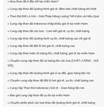
+ Mua than đá ở đâu tốt tại miền Nam?
+ Cung cấp than đá Quảng Ninh giá rẻ, đảm bảo chất lượng tốt nhất
+ Than Đá Đốt Lò Hơi – Giải Pháp Năng Lượng Tiết Kiệm và Hiệu Quả
+ Cung cấp than đá Indonesia nhập khẩu giá rẻ tại miền Nam
+ Cung cấp than đá các loại - Cam kết giá rẻ, uy tín, chất lượng
+ Cung cấp than đá Quảng Ninh uy tín, chất lượng cao với giá rẻ
+ Cung cấp than đá đốt lò hơi giá rẻ, chất lượng cao
+ Cung cấp than Indo số lượng lớn, chất lượng, giá rẻ tại miền Nam
+ Chuyên cung cấp than đá số lượng lớn các loại [CHẤT LƯỢNG - GIÁ
TỐT]
+ Cung cấp than đá Quảng Ninh giá sỉ ưu đãi, giao hàng tận nơi
+ Chuyên cung cấp than đá đốt lò hơi giá rẻ, uy tín, chất lượng cao
+ Cung Cấp Than Đá Indonesia | Giá rẻ - Giao hàng tận nơi
+ Báo giá cung cấp than đá uy tín tại miền Nam
+ Chuyên phân phối các loại than đá Quảng Ninh giá rẻ, chất lượng