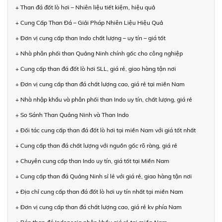
+ Than đá đốt lò hơi – Nhiên liệu tiết kiệm, hiệu quả
+ Cung Cấp Than Đá – Giải Pháp Nhiên Liệu Hiệu Quả
+ Đơn vị cung cấp than Indo chất lượng – uy tín – giá tốt
+ Nhà phân phối than Quảng Ninh chính gốc cho công nghiệp
+ Cung cấp than đá đốt lò hơi SLL, giá rẻ, giao hàng tận nơi
+ Đơn vị cung cấp than đá chất lượng cao, giá rẻ tại miền Nam
+ Nhà nhập khẩu và phân phối than Indo uy tín, chất lượng, giá rẻ
+ So Sánh Than Quảng Ninh và Than Indo
+ Đối tác cung cấp than đá đốt lò hơi tại miền Nam với giá tốt nhất
+ Cung cấp than đá chất lượng với nguồn gốc rõ ràng, giá rẻ
+ Chuyên cung cấp than Indo uy tín, giá tốt tại Miền Nam
+ Cung cấp than đá Quảng Ninh sỉ lẻ với giá rẻ, giao hàng tận nơi
+ Địa chỉ cung cấp than đá đốt lò hơi uy tín nhất tại miền Nam
+ Đơn vị cung cấp than đá chất lượng cao, giá rẻ kv phía Nam