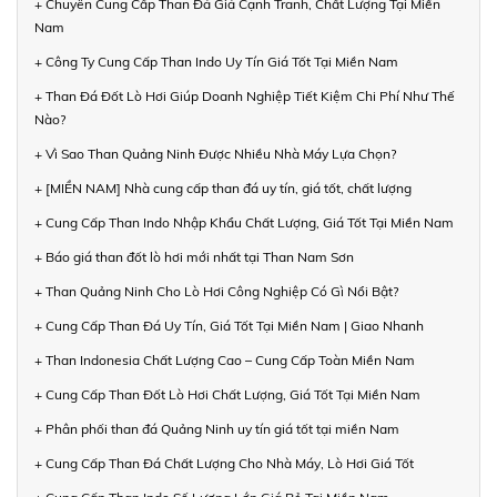
+ Chuyên Cung Cấp Than Đá Giá Cạnh Tranh, Chất Lượng Tại Miền
Nam
+ Công Ty Cung Cấp Than Indo Uy Tín Giá Tốt Tại Miền Nam
+ Than Đá Đốt Lò Hơi Giúp Doanh Nghiệp Tiết Kiệm Chi Phí Như Thế
Nào?
+ Vì Sao Than Quảng Ninh Được Nhiều Nhà Máy Lựa Chọn?
+ [MIỀN NAM] Nhà cung cấp than đá uy tín, giá tốt, chất lượng
+ Cung Cấp Than Indo Nhập Khẩu Chất Lượng, Giá Tốt Tại Miền Nam
+ Báo giá than đốt lò hơi mới nhất tại Than Nam Sơn
+ Than Quảng Ninh Cho Lò Hơi Công Nghiệp Có Gì Nổi Bật?
+ Cung Cấp Than Đá Uy Tín, Giá Tốt Tại Miền Nam | Giao Nhanh
+ Than Indonesia Chất Lượng Cao – Cung Cấp Toàn Miền Nam
+ Cung Cấp Than Đốt Lò Hơi Chất Lượng, Giá Tốt Tại Miền Nam
+ Phân phối than đá Quảng Ninh uy tín giá tốt tại miền Nam
+ Cung Cấp Than Đá Chất Lượng Cho Nhà Máy, Lò Hơi Giá Tốt