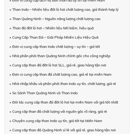
+ Đơn vị cung cấp dịch vụ bán than đá uy tín tại miền Nam
+ Than Indo – Nhiên liệu đốt lò hơi chất lượng cao, giá thành hợp lý
+ Than Quảng Ninh – Nguồn năng lượng chất lượng cao
+ Than đá đốt lò hơi – Nhiên liệu tiết kiệm, hiệu quả
+ Cung Cấp Than Đá – Giải Pháp Nhiên Liệu Hiệu Quả
+ Đơn vị cung cấp than Indo chất lượng – uy tín – giá tốt
+ Nhà phân phối than Quảng Ninh chính gốc cho công nghiệp
+ Cung cấp than đá đốt lò hơi SLL, giá rẻ, giao hàng tận nơi
+ Đơn vị cung cấp than đá chất lượng cao, giá rẻ tại miền Nam
+ Nhà nhập khẩu và phân phối than Indo uy tín, chất lượng, giá rẻ
+ So Sánh Than Quảng Ninh và Than Indo
+ Đối tác cung cấp than đá đốt lò hơi tại miền Nam với giá tốt nhất
+ Cung cấp than đá chất lượng với nguồn gốc rõ ràng, giá rẻ
+ Chuyên cung cấp than Indo uy tín, giá tốt tại Miền Nam
+ Cung cấp than đá Quảng Ninh sỉ lẻ với giá rẻ, giao hàng tận nơi