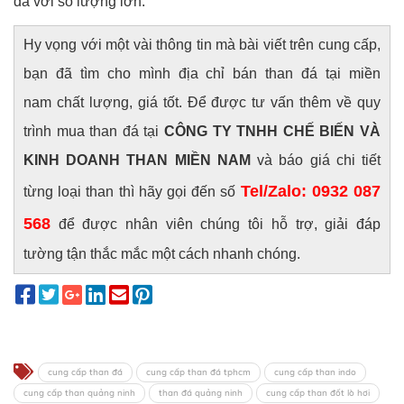
đá với số lượng lớn.
Hy vọng với một vài thông tin mà bài viết trên cung cấp,
bạn đã tìm cho mình địa chỉ bán than đá tại miền
nam chất lượng, giá tốt. Để được tư vấn thêm về quy
trình mua than đá tại
CÔNG TY TNHH CHẾ BIẾN VÀ
KINH DOANH THAN MIỀN NAM
và báo giá chi tiết
Tel/Zalo:
0932 087
từng loại than thì hãy gọi đến số
568
để được nhân viên chúng tôi hỗ trợ, giải đáp
tường tận thắc mắc một cách nhanh chóng.
cung cấp than đá
cung cấp than đá tphcm
cung cấp than indo
cung cấp than quảng ninh
than đá quảng ninh
cung cấp than đốt lò hơi