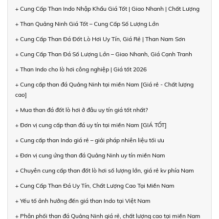
+ Cung Cấp Than Indo Nhập Khẩu Giá Tốt | Giao Nhanh | Chất Lượng
+ Than Quảng Ninh Giá Tốt – Cung Cấp Số Lượng Lớn
+ Cung Cấp Than Đá Đốt Lò Hơi Uy Tín, Giá Rẻ | Than Nam Sơn
+ Cung Cấp Than Đá Số Lượng Lớn – Giao Nhanh, Giá Cạnh Tranh
+ Than Indo cho lò hơi công nghiệp | Giá tốt 2026
+ Cung cấp than đá Quảng Ninh tại miền Nam [Giá rẻ - Chất lượng
cao]
+ Mua than đá đốt lò hơi ở đâu uy tín giá tốt nhất?
+ Đơn vị cung cấp than đá uy tín tại miền Nam [GIÁ TỐT]
+ Cung cấp than Indo giá rẻ – giải pháp nhiên liệu tối ưu
+ Đơn vị cung ứng than đá Quảng Ninh uy tín miền Nam
+ Chuyên cung cấp than đốt lò hơi số lượng lớn, giá rẻ kv phía Nam
+ Cung Cấp Than Đá Uy Tín, Chất Lượng Cao Tại Miền Nam
+ Yếu tố ảnh hưởng đến giá than Indo tại Việt Nam
+ Phân phối than đá Quảng Ninh giá rẻ, chất lượng cao tại miền Nam