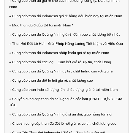
+ Cung cấp than đá giá rẻ cho các nhà xưởng, công ty, KCN tại miền
Nam
+ Cung cấp than đá Indonesia giá rẻ hàng đầu hiện nay tại miền Nam
+ Mua than đá ở đâu tốt tại miền Nam?
+ Cung cấp than đá Quảng Ninh giá rẻ, đảm bảo chất lượng tốt nhất
+ Than Đá Đốt Lò Hơi – Giải Pháp Năng Lượng Tiết Kiệm và Hiệu Quả
+ Cung cấp than đá Indonesia nhập khẩu giá rẻ tại miền Nam
+ Cung cấp than đá các loại - Cam kết giá rẻ, uy tín, chất lượng
+ Cung cấp than đá Quảng Ninh uy tín, chất lượng cao với giá rẻ
+ Cung cấp than đá đốt lò hơi giá rẻ, chất lượng cao
+ Cung cấp than Indo số lượng lớn, chất lượng, giá rẻ tại miền Nam
+ Chuyên cung cấp than đá số lượng lớn các loại [CHẤT LƯỢNG - GIÁ
TỐT]
+ Cung cấp than đá Quảng Ninh giá sỉ ưu đãi, giao hàng tận nơi
+ Chuyên cung cấp than đá đốt lò hơi giá rẻ, uy tín, chất lượng cao
+ Cung Cấp Than Đá Indonesia | Giá rẻ - Giao hàng tận nơi