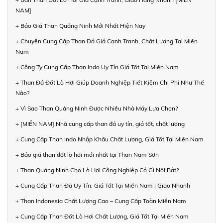
NAM]
+ Báo Giá Than Quảng Ninh Mới Nhất Hiện Nay
+ Chuyên Cung Cấp Than Đá Giá Cạnh Tranh, Chất Lượng Tại Miền
Nam
+ Công Ty Cung Cấp Than Indo Uy Tín Giá Tốt Tại Miền Nam
+ Than Đá Đốt Lò Hơi Giúp Doanh Nghiệp Tiết Kiệm Chi Phí Như Thế
Nào?
+ Vì Sao Than Quảng Ninh Được Nhiều Nhà Máy Lựa Chọn?
+ [MIỀN NAM] Nhà cung cấp than đá uy tín, giá tốt, chất lượng
+ Cung Cấp Than Indo Nhập Khẩu Chất Lượng, Giá Tốt Tại Miền Nam
+ Báo giá than đốt lò hơi mới nhất tại Than Nam Sơn
+ Than Quảng Ninh Cho Lò Hơi Công Nghiệp Có Gì Nổi Bật?
+ Cung Cấp Than Đá Uy Tín, Giá Tốt Tại Miền Nam | Giao Nhanh
+ Than Indonesia Chất Lượng Cao – Cung Cấp Toàn Miền Nam
+ Cung Cấp Than Đốt Lò Hơi Chất Lượng, Giá Tốt Tại Miền Nam