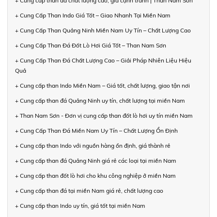
+ Cung cấp than đá chất lượng cao, giá cạnh tranh | Than Nam Sơn
+ Cung Cấp Than Indo Giá Tốt – Giao Nhanh Tại Miền Nam
+ Cung Cấp Than Quảng Ninh Miền Nam Uy Tín – Chất Lượng Cao
+ Cung Cấp Than Đá Đốt Lò Hơi Giá Tốt – Than Nam Sơn
+ Cung Cấp Than Đá Chất Lượng Cao – Giải Pháp Nhiên Liệu Hiệu
Quả
+ Cung cấp than Indo Miền Nam – Giá tốt, chất lượng, giao tận nơi
+ Cung cấp than đá Quảng Ninh uy tín, chất lượng tại miền Nam
+ Than Nam Sơn - Đơn vị cung cấp than đốt lò hơi uy tín miền Nam
+ Cung Cấp Than Đá Miền Nam Uy Tín – Chất Lượng Ổn Định
+ Cung cấp than Indo với nguồn hàng ổn định, giá thành rẻ
+ Cung cấp than đá Quảng Ninh giá rẻ các loại tại miền Nam
+ Cung cấp than đốt lò hơi cho khu công nghiệp ở miền Nam
+ Cung cấp than đá tại miền Nam giá rẻ, chất lượng cao
+ Cung cấp than Indo uy tín, giá tốt tại miền Nam