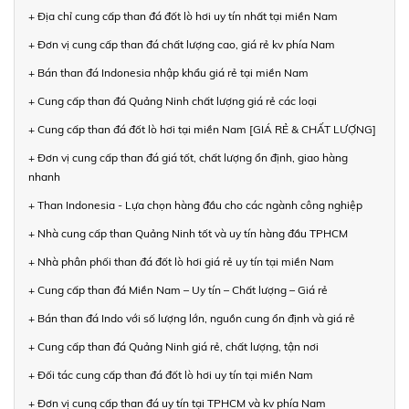
+ Địa chỉ cung cấp than đá đốt lò hơi uy tín nhất tại miền Nam
+ Đơn vị cung cấp than đá chất lượng cao, giá rẻ kv phía Nam
+ Bán than đá Indonesia nhập khẩu giá rẻ tại miền Nam
+ Cung cấp than đá Quảng Ninh chất lượng giá rẻ các loại
+ Cung cấp than đá đốt lò hơi tại miền Nam [GIÁ RẺ & CHẤT LƯỢNG]
+ Đơn vị cung cấp than đá giá tốt, chất lượng ổn định, giao hàng
nhanh
+ Than Indonesia - Lựa chọn hàng đầu cho các ngành công nghiệp
+ Nhà cung cấp than Quảng Ninh tốt và uy tín hàng đầu TPHCM
+ Nhà phân phối than đá đốt lò hơi giá rẻ uy tín tại miền Nam
+ Cung cấp than đá Miền Nam – Uy tín – Chất lượng – Giá rẻ
+ Bán than đá Indo với số lượng lớn, nguồn cung ổn định và giá rẻ
+ Cung cấp than đá Quảng Ninh giá rẻ, chất lượng, tận nơi
+ Đối tác cung cấp than đá đốt lò hơi uy tín tại miền Nam
+ Đơn vị cung cấp than đá uy tín tại TPHCM và kv phía Nam