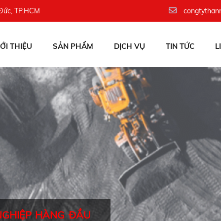
 Đức, TP.HCM
congtythan
IỚI THIỆU
SẢN PHẨM
DỊCH VỤ
TIN TỨC
L
NGHIỆP HÀNG ĐẦU