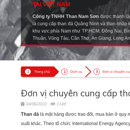
TẠI VIỆT NAM
Công ty TNHH Than Nam Sơn
được thành lậ
là cung cấp than đá Quảng Ninh và than nhập 
khu vực phía Nam như TP.HCM, Đồng Nai, Bìn
Thuận, Vũng Tàu, Cần Thơ, An Giang, Long 
Trang chủ
Dịch vụ
Đơn vị chuyên cu
Đơn vị chuyên cung cấp th
04/06/2022
1149
Than đá
là mặt hàng được trao đổi, mua bán ở quy 
xuất khác. Theo tổ chức International Energy Agen