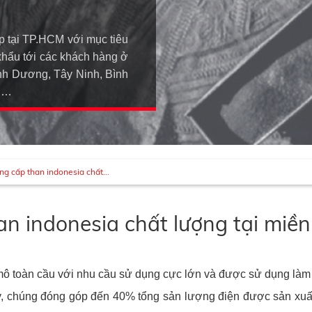
p tại TP.HCM với mục tiêu
khẩu tới các khách hàng ở
h Dương, Tây Ninh, Bình
An…
ng cấp than indonesia chất...
an indonesia chất lượng tại miề
mô toàn cầu với nhu cầu sử dụng cực lớn và được sử dụng làm 
cy, chúng đóng góp đến 40% tổng sản lượng điện được sản xuấ