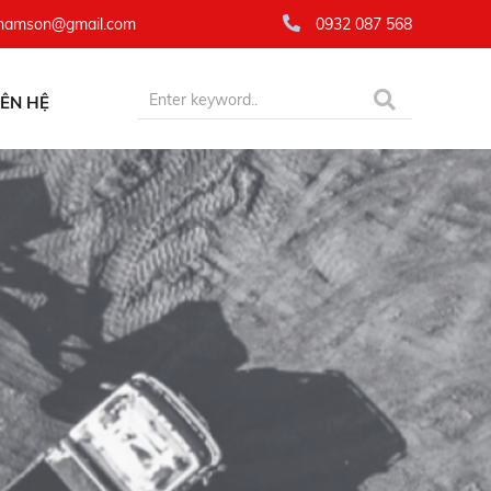
namson@gmail.com
0932 087 568
IÊN HỆ