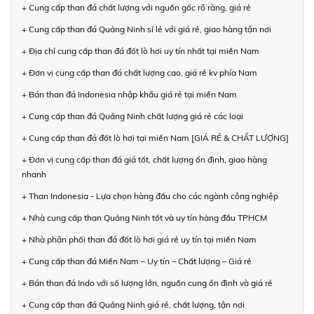
+ Cung cấp than đá chất lượng với nguồn gốc rõ ràng, giá rẻ
+ Cung cấp than đá Quảng Ninh sỉ lẻ với giá rẻ, giao hàng tận nơi
+ Địa chỉ cung cấp than đá đốt lò hơi uy tín nhất tại miền Nam
+ Đơn vị cung cấp than đá chất lượng cao, giá rẻ kv phía Nam
+ Bán than đá Indonesia nhập khẩu giá rẻ tại miền Nam
+ Cung cấp than đá Quảng Ninh chất lượng giá rẻ các loại
+ Cung cấp than đá đốt lò hơi tại miền Nam [GIÁ RẺ & CHẤT LƯỢNG]
+ Đơn vị cung cấp than đá giá tốt, chất lượng ổn định, giao hàng
nhanh
+ Than Indonesia - Lựa chọn hàng đầu cho các ngành công nghiệp
+ Nhà cung cấp than Quảng Ninh tốt và uy tín hàng đầu TPHCM
+ Nhà phân phối than đá đốt lò hơi giá rẻ uy tín tại miền Nam
+ Cung cấp than đá Miền Nam – Uy tín – Chất lượng – Giá rẻ
+ Bán than đá Indo với số lượng lớn, nguồn cung ổn định và giá rẻ
+ Cung cấp than đá Quảng Ninh giá rẻ, chất lượng, tận nơi