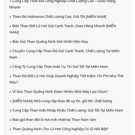
+ Cung Cấp Than Đá Công Nghiệp Chất Lượng Cao – Giao Hàng
Nhanh
+ Than Đá Indonesia Chất Lượng Cao, Giá Tốt [MIỀN NAM]
+ Bán Than Đốt Lò Hơi Giá Cạnh Tranh, Giao Hàng Nhanh [MIỀN
NAM]
+ Báo Giá Than Quảng Ninh Mới Nhất Hiện Nay
+ Chuyên Cung Cấp Than Đá Giá Cạnh Tranh, Chất Lượng Tại Miền
Nam
+ Công Ty Cung Cấp Than Indo Uy Tín Giá Tốt Tại Miền Nam
+ Than Đá Đốt Lò Hơi Giúp Doanh Nghiệp Tiết Kiệm Chi Phí Như Thế
Nào?
+ Vì Sao Than Quảng Ninh Được Nhiều Nhà Máy Lựa Chọn?
+ [MIỀN NAM] Nhà cung cấp than đá uy tín, giá tốt, chất lượng
+ Cung Cấp Than Indo Nhập Khẩu Chất Lượng, Giá Tốt Tại Miền Nam
+ Báo giá than đốt lò hơi mới nhất tại Than Nam Sơn
+ Than Quảng Ninh Cho Lò Hơi Công Nghiệp Có Gì Nổi Bật?