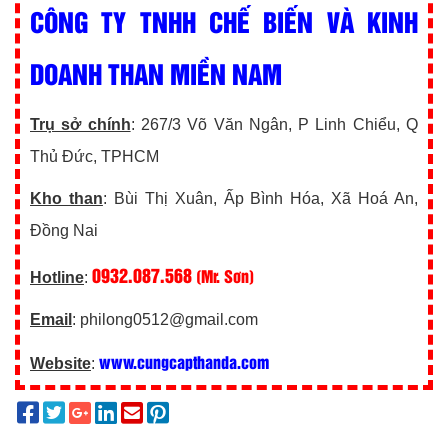
CÔNG TY TNHH CHẾ BIẾN VÀ KINH
DOANH THAN MIỀN NAM
Trụ sở chính
: 267/3 Võ Văn Ngân, P Linh Chiểu, Q
Thủ Đức, TPHCM
Kho than
: Bùi Thị Xuân, Ấp Bình Hóa, Xã Hoá An,
Đồng Nai
0932.087.568
(Mr. Sơn)
Hotline
:
Email
: philong0512@gmail.com
www.cungcapthanda.com
Website
: