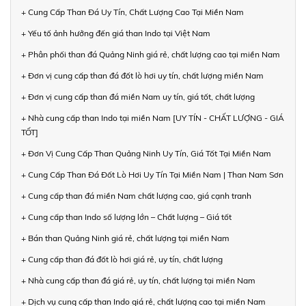
+ Cung Cấp Than Đá Uy Tín, Chất Lượng Cao Tại Miền Nam
+ Yếu tố ảnh hưởng đến giá than Indo tại Việt Nam
+ Phân phối than đá Quảng Ninh giá rẻ, chất lượng cao tại miền Nam
+ Đơn vị cung cấp than đá đốt lò hơi uy tín, chất lượng miền Nam
+ Đơn vị cung cấp than đá miền Nam uy tín, giá tốt, chất lượng
+ Nhà cung cấp than Indo tại miền Nam [UY TÍN - CHẤT LƯỢNG - GIÁ
TỐT]
+ Đơn Vị Cung Cấp Than Quảng Ninh Uy Tín, Giá Tốt Tại Miền Nam
+ Cung Cấp Than Đá Đốt Lò Hơi Uy Tín Tại Miền Nam | Than Nam Sơn
+ Cung cấp than đá miền Nam chất lượng cao, giá cạnh tranh
+ Cung cấp than Indo số lượng lớn – Chất lượng – Giá tốt
+ Bán than Quảng Ninh giá rẻ, chất lượng tại miền Nam
+ Cung cấp than đá đốt lò hơi giá rẻ, uy tín, chất lượng
+ Nhà cung cấp than đá giá rẻ, uy tín, chất lượng tại miền Nam
+ Dịch vụ cung cấp than Indo giá rẻ, chất lượng cao tại miền Nam