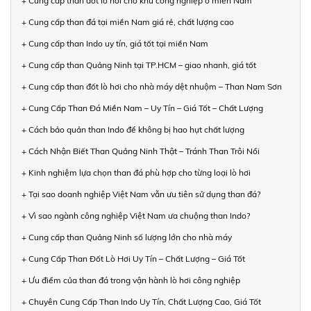
+ Cung cấp than đốt lò hơi cho khu công nghiệp ở miền Nam
+ Cung cấp than đá tại miền Nam giá rẻ, chất lượng cao
+ Cung cấp than Indo uy tín, giá tốt tại miền Nam
+ Cung cấp than Quảng Ninh tại TP.HCM – giao nhanh, giá tốt
+ Cung cấp than đốt lò hơi cho nhà máy dệt nhuộm – Than Nam Sơn
+ Cung Cấp Than Đá Miền Nam – Uy Tín – Giá Tốt – Chất Lượng
+ Cách bảo quản than Indo để không bị hao hụt chất lượng
+ Cách Nhận Biết Than Quảng Ninh Thật – Tránh Than Trôi Nổi
+ Kinh nghiệm lựa chọn than đá phù hợp cho từng loại lò hơi
+ Tại sao doanh nghiệp Việt Nam vẫn ưu tiên sử dụng than đá?
+ Vì sao ngành công nghiệp Việt Nam ưa chuộng than Indo?
+ Cung cấp than Quảng Ninh số lượng lớn cho nhà máy
+ Cung Cấp Than Đốt Lò Hơi Uy Tín – Chất Lượng – Giá Tốt
+ Ưu điểm của than đá trong vận hành lò hơi công nghiệp
+ Chuyên Cung Cấp Than Indo Uy Tín, Chất Lượng Cao, Giá Tốt