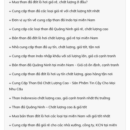
+ Mua than đá đốt lò hơi giá rẻ, chất lượng ở đâu?
+ Cung cấp than đá các loại giá rẻ với chất lượng tốt nhất
+ Đơn vị uy tín về cung cấp than đá Indo tại miền Nam
+ Cung cấp các loại than đá Quảng Ninh giá rẻ, chất lượng cao
+ Bán than đá đốt lò hơi chất lượng, giá rẻ tại miền Nam
+ Nhà cung cấp than đá uy tín, chất lượng, giá tốt, tận nơi
+ Cung cấp than Indo nhập khẩu với số lượng lớn, giá cả cạnh tranh
+ Bán than đá Quảng Ninh tại miền Nam - Giá cả ổn định, cạnh tranh
+ Cung cấp than đá đốt lò hơi uy tín chất lượng, giao hàng tận nơi
+ Cung Cấp Than Đá Chất Lượng Cao - Sản Phẩm Tin Cậy Cho Mọi
Nhu Cầu
+ Than Indonesia chất lượng cao, giá cạnh tranh nhất thị trường
+ Than đá Quảng Ninh – Chất lượng cao & giá tốt
+ Mua bán than đốt lò hơi các loại tại miền Nam với giá tốt nhất
+ Cung cấp than đá giá rẻ cho các nhà xưởng, công ty, KCN tại miền