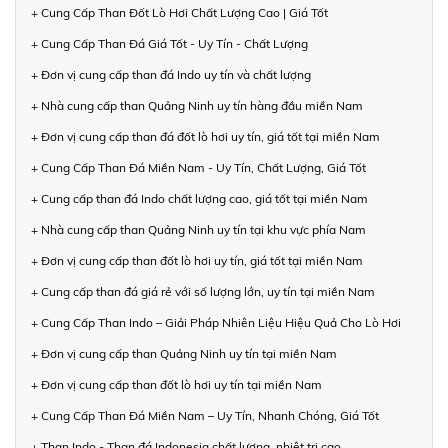
+ Cung Cấp Than Đốt Lò Hơi Chất Lượng Cao | Giá Tốt
+ Cung Cấp Than Đá Giá Tốt - Uy Tín - Chất Lượng
+ Đơn vị cung cấp than đá Indo uy tín và chất lượng
+ Nhà cung cấp than Quảng Ninh uy tín hàng đầu miền Nam
+ Đơn vị cung cấp than đá đốt lò hơi uy tín, giá tốt tại miền Nam
+ Cung Cấp Than Đá Miền Nam - Uy Tín, Chất Lượng, Giá Tốt
+ Cung cấp than đá Indo chất lượng cao, giá tốt tại miền Nam
+ Nhà cung cấp than Quảng Ninh uy tín tại khu vực phía Nam
+ Đơn vị cung cấp than đốt lò hơi uy tín, giá tốt tại miền Nam
+ Cung cấp than đá giá rẻ với số lượng lớn, uy tín tại miền Nam
+ Cung Cấp Than Indo – Giải Pháp Nhiên Liệu Hiệu Quả Cho Lò Hơi
+ Đơn vị cung cấp than Quảng Ninh uy tín tại miền Nam
+ Đơn vị cung cấp than đốt lò hơi uy tín tại miền Nam
+ Cung Cấp Than Đá Miền Nam – Uy Tín, Nhanh Chóng, Giá Tốt
+ Than Indo - Than đá Indonesia chất lượng, nhiệt trị cao