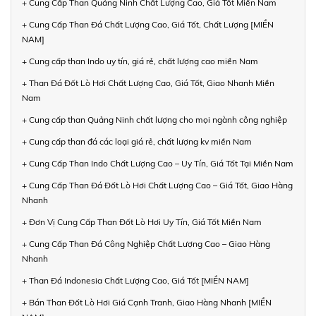
+ Cung Cấp Than Quảng Ninh Chất Lượng Cao, Giá Tốt Miền Nam
+ Cung Cấp Than Đá Chất Lượng Cao, Giá Tốt, Chất Lượng [MIỀN
NAM]
+ Cung cấp than Indo uy tín, giá rẻ, chất lượng cao miền Nam
+ Than Đá Đốt Lò Hơi Chất Lượng Cao, Giá Tốt, Giao Nhanh Miền
Nam
+ Cung cấp than Quảng Ninh chất lượng cho mọi ngành công nghiệp
+ Cung cấp than đá các loại giá rẻ, chất lượng kv miền Nam
+ Cung Cấp Than Indo Chất Lượng Cao – Uy Tín, Giá Tốt Tại Miền Nam
+ Cung Cấp Than Đá Đốt Lò Hơi Chất Lượng Cao – Giá Tốt, Giao Hàng
Nhanh
+ Đơn Vị Cung Cấp Than Đốt Lò Hơi Uy Tín, Giá Tốt Miền Nam
+ Cung Cấp Than Đá Công Nghiệp Chất Lượng Cao – Giao Hàng
Nhanh
+ Than Đá Indonesia Chất Lượng Cao, Giá Tốt [MIỀN NAM]
+ Bán Than Đốt Lò Hơi Giá Cạnh Tranh, Giao Hàng Nhanh [MIỀN