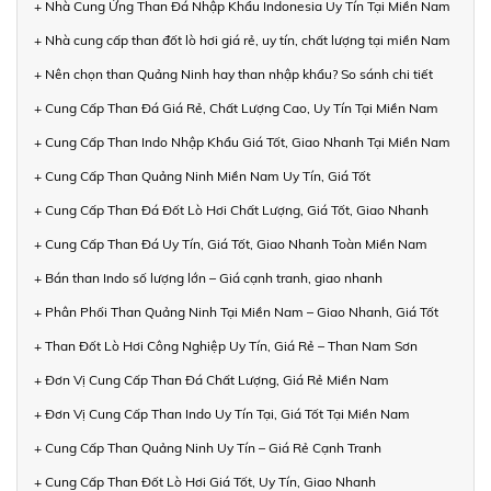
+ Nhà Cung Ứng Than Đá Nhập Khẩu Indonesia Uy Tín Tại Miền Nam
+ Nhà cung cấp than đốt lò hơi giá rẻ, uy tín, chất lượng tại miền Nam
+ Nên chọn than Quảng Ninh hay than nhập khẩu? So sánh chi tiết
+ Cung Cấp Than Đá Giá Rẻ, Chất Lượng Cao, Uy Tín Tại Miền Nam
+ Cung Cấp Than Indo Nhập Khẩu Giá Tốt, Giao Nhanh Tại Miền Nam
+ Cung Cấp Than Quảng Ninh Miền Nam Uy Tín, Giá Tốt
+ Cung Cấp Than Đá Đốt Lò Hơi Chất Lượng, Giá Tốt, Giao Nhanh
+ Cung Cấp Than Đá Uy Tín, Giá Tốt, Giao Nhanh Toàn Miền Nam
+ Bán than Indo số lượng lớn – Giá cạnh tranh, giao nhanh
+ Phân Phối Than Quảng Ninh Tại Miền Nam – Giao Nhanh, Giá Tốt
+ Than Đốt Lò Hơi Công Nghiệp Uy Tín, Giá Rẻ – Than Nam Sơn
+ Đơn Vị Cung Cấp Than Đá Chất Lượng, Giá Rẻ Miền Nam
+ Đơn Vị Cung Cấp Than Indo Uy Tín Tại, Giá Tốt Tại Miền Nam
+ Cung Cấp Than Quảng Ninh Uy Tín – Giá Rẻ Cạnh Tranh
+ Cung Cấp Than Đốt Lò Hơi Giá Tốt, Uy Tín, Giao Nhanh