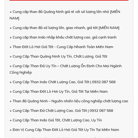
+ Cung cấp than đá Quảng Ninh giá rẻ với số lượng lớn nhỏ [MIỀN
NAM]
+ Cung cấp than đá số lượng lớn, giao nhanh, giá tốt [MIỀN NAM]
+ Cung cấp than Indo nhập khẩu chất lượng cao, giá cạnh tranh
+ Than Đốt Lò Hơi Giá Tốt - Cung Cấp Nhanh Toàn Miền Nam
+ Cung Cấp Than Quảng Ninh Uy Tín, Chất Lượng, Giá Tốt
+ Cung Cấp Than Đá Uy Tín – Chất Lượng Ổn Định Cho Mọi Ngành
Công Nghiệp
+ Cung Cấp Than Indo Chất Lượng Cao, Giá Tốt | 0932 087 568
+ Cung Cấp Than Đốt Lò Hơi Uy Tín, Giá Tốt Tại Miền Nam
+ Than đá Quảng Ninh – Nguồn nhiên liệu công nghiệp chất lượng cao
+ Cung Cấp Than Đá Chất Lượng Cao, Giá Tốt | 0932 087 568
+ Cung Cấp Than Indo Giá Tốt, Chất Lượng Cao, Uy Tín
+ Đơn Vị Cung Cấp Than Đốt Lò Hơi Giá Tốt Uy Tín Tại Miền Nam