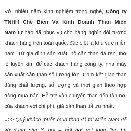
Với nhiều năm kinh nghiệm trong nghề,
Công ty
TNHH Chế Biến Và Kinh Doanh Than Miền
Nam
tự hào đã phục vụ cho hàng nghìn đối tượng
khách hàng trên toàn quốc, đặc biệt là khu vực miền
nam. Từ gia đình sản xuất, hộ cần than đá rèn, thợ
lò luyện kim đế các khách hàng công ty, nhà máy
sản xuất cần than số lượng lớn. Cam kết giao than
đúng chất lượng, số lượng và thời gian theo hợp
đồng mua bán. Hỗ trợ vận chuyển than đến tận nơi
của khách với chi phí, giá bán than tối ưu nhất.
=>> Quý khách muốn mua than đá tại Miền Nam để
sử dụng cho lò hơi – nồi hơi vui lòng liên hệ