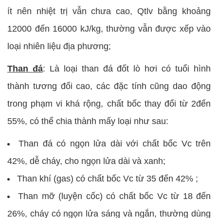
ít nên nhiệt trị vẫn chưa cao, Qtlv bằng khoảng
12000 đến 16000 kJ/kg, thường vẫn được xếp vào
loại nhiên liệu địa phương;
Than đá
: Là loại than đá đốt lò hơi có tuổi hình
thành tương đối cao, các đặc tính cũng dao động
trong phạm vi khá rộng, chất bốc thay đổi từ 2đến
55%, có thể chia thành mấy loại như sau:
Than đá có ngọn lửa dài với chất bốc Vc trên
42%, dễ cháy, cho ngọn lửa dài và xanh;
Than khí (gas) có chất bốc Vc từ 35 đến 42% ;
Than mỡ (luyện cốc) có chất bốc Vc từ 18 đến
26%, cháy có ngọn lửa sáng và ngắn, thường dùng