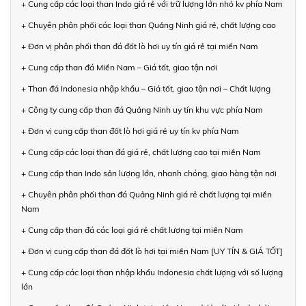
+ Cung cấp các loại than Indo giá rẻ với trữ lượng lớn nhỏ kv phía Nam
+ Chuyên phân phối các loại than Quảng Ninh giá rẻ, chất lượng cao
+ Đơn vị phân phối than đá đốt lò hơi uy tín giá rẻ tại miền Nam
+ Cung cấp than đá Miền Nam – Giá tốt, giao tận nơi
+ Than đá Indonesia nhập khẩu – Giá tốt, giao tận nơi – Chất lượng
+ Công ty cung cấp than đá Quảng Ninh uy tín khu vực phía Nam
+ Đơn vị cung cấp than đốt lò hơi giá rẻ uy tín kv phía Nam
+ Cung cấp các loại than đá giá rẻ, chất lượng cao tại miền Nam
+ Cung cấp than Indo sản lượng lớn, nhanh chóng, giao hàng tận nơi
+ Chuyên phân phối than đá Quảng Ninh giá rẻ chất lượng tại miền
Nam
+ Cung cấp than đá các loại giá rẻ chất lượng tại miền Nam
+ Đơn vị cung cấp than đá đốt lò hơi tại miền Nam [UY TÍN & GIÁ TỐT]
+ Cung cấp các loại than nhập khẩu Indonesia chất lượng với số lượng
lớn