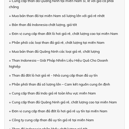
+ Cung cấp than đá Quảng Ninh tại miền Nam sỉ, lẻ với giá cả phải
chăng
+ Mua bán than đá tại miền Nam số lượng lớn với giá rẻ nhất
+ Bán than đá Indonesia chất lượng, giá tốt
+ Đơn vị cung cấp than đốt lò hơi giá rẻ, chất lượng cao tại miền Nam
+ Phân phối các loại than đá giá rẻ, chất lượng tại miền Nam
+ Mua bán than đá Quảng Ninh các loại giá rẻ, chất lượng
+ Than Indonesia – Giải Pháp Nhiên Liệu Hiệu Quả Cho Doanh
Nghiệp
+ Than đá đốt lò hơi giá rẻ - Nhà cung cấp than đá uy tín
+ Phân phối than đá số lượng lớn – Cam kết nguồn cung ổn định
+ Cung cấp than đá Indo giá rẻ toàn khu vực miền Nam
+ Cung cấp than đá Quảng Ninh giá rẻ, chất lượng cao tại miền Nam
+ Đơn vị cung cấp than đá đốt lò hơi giá rẻ uy tín tại miền Nam
+ Công ty cung cấp than đá uy tín giá rẻ tại miền Nam
+ Than đá Indonesia nhập khẩu chất lượng giá tốt