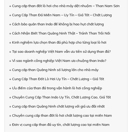
+ Cung cấp than đốt lò hơi cho nhà máy dệt nhuộm – Than Nam Sơn
+ Cung Cấp Than Đá Miền Nam – Uy Tín – Giá Tốt – Chất Lượng
+ Cách bảo quản than Indo để không bị hao hụt chất lượng
+ Cách Nhận Biết Than Quảng Ninh Thật – Tránh Than Trôi Nổi
+ Kinh nghiệm lựa chọn than đá phù hợp cho từng loại lò hơi
+ Tại sao doanh nghiệp Việt Nam vẫn ưu tiên sử dụng than đá?
+ Vì sao ngành công nghiệp Việt Nam ưa chuộng than Indo?
+ Cung cấp than Quảng Ninh số lượng lớn cho nhà máy
+ Cung Cấp Than Đốt Lò Hơi Uy Tín – Chất Lượng – Giá Tốt
+ Ưu điểm của than đá trong vận hành lò hơi công nghiệp
+ Chuyên Cung Cấp Than Indo Uy Tín, Chất Lượng Cao, Giá Tốt
+ Cung cấp than Quảng Ninh chất lượng với giá ưu đãi nhất
+ Chuyên cung cấp than đốt lò hơi chất lượng cao tại miền Nam
+ Đơn vị cung cấp than đá uy tín, chất lượng cao tại miền Nam