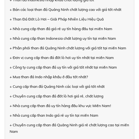
+ Bán các loại than đá Quảng Ninh chất lượng cao với giá tốt nhất
+ Than Đá Đốt Lò Hơi – Giải Pháp Nhiên Liệu Hiệu Quả
+ Nhà cung cấp than đá giá rẻ uy tín hàng đầu tại miền Nam
+ Nhà cung cấp than Indonesia chất lượng uy tín tại miền Nam
+ Phân phối than đá Quảng Ninh chất lượng với giá tốt tại miền Nam
+ Đơn vị cung cấp than đá đốt lò hơi uy tín nhất tại miền Nam
+ Công ty cung cấp than đá uy tín với giá tốt nhất tại miền Nam
+ Mua than đá Indo nhập khẩu ở đâu tốt nhất?
+ Cung cấp than đá Quảng Ninh các loại với giá tốt nhất
+ Chuyên cung cấp than đá đốt lò hơi giá rẻ, chất lượng
+ Nhà cung cấp than đá uy tín hàng đầu khu vực Miền Nam!
+ Nhà cung cấp than Indo giá rẻ uy tín tại miền Nam
+ Chuyên cung cấp than đá Quảng Ninh giá rẻ chất lượng cao tại miền
Nam