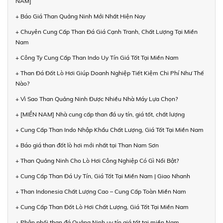
NAM]
+ Báo Giá Than Quảng Ninh Mới Nhất Hiện Nay
+ Chuyên Cung Cấp Than Đá Giá Cạnh Tranh, Chất Lượng Tại Miền
Nam
+ Công Ty Cung Cấp Than Indo Uy Tín Giá Tốt Tại Miền Nam
+ Than Đá Đốt Lò Hơi Giúp Doanh Nghiệp Tiết Kiệm Chi Phí Như Thế
Nào?
+ Vì Sao Than Quảng Ninh Được Nhiều Nhà Máy Lựa Chọn?
+ [MIỀN NAM] Nhà cung cấp than đá uy tín, giá tốt, chất lượng
+ Cung Cấp Than Indo Nhập Khẩu Chất Lượng, Giá Tốt Tại Miền Nam
+ Báo giá than đốt lò hơi mới nhất tại Than Nam Sơn
+ Than Quảng Ninh Cho Lò Hơi Công Nghiệp Có Gì Nổi Bật?
+ Cung Cấp Than Đá Uy Tín, Giá Tốt Tại Miền Nam | Giao Nhanh
+ Than Indonesia Chất Lượng Cao – Cung Cấp Toàn Miền Nam
+ Cung Cấp Than Đốt Lò Hơi Chất Lượng, Giá Tốt Tại Miền Nam
+ Phân phối than đá Quảng Ninh uy tín giá tốt tại miền Nam