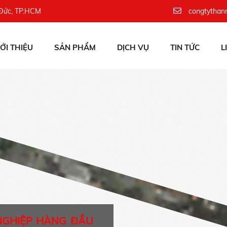
 Đức, TP.HCM
congtythan
IỚI THIỆU
SẢN PHẨM
DỊCH VỤ
TIN TỨC
L
NGHIỆP HÀNG ĐẦU