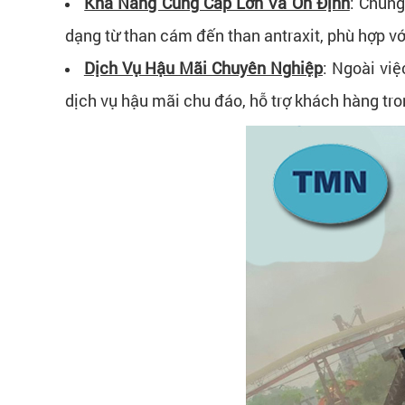
Khả Năng Cung Cấp Lớn Và Ổn Định
: Chúng
dạng từ than cám đến than antraxit, phù hợp vớ
Dịch Vụ Hậu Mãi Chuyên Nghiệp
: Ngoài vi
dịch vụ hậu mãi chu đáo, hỗ trợ khách hàng tro