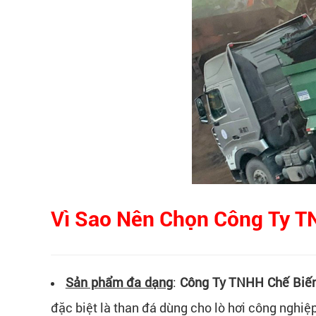
Vì Sao Nên Chọn
Công Ty T
Sản phẩm đa dạng
:
Công Ty TNHH Chế Biế
đặc biệt là than đá dùng cho lò hơi công nghiệp