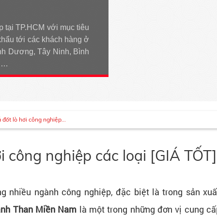
p tại TP.HCM với mục tiêu
khẩu tới các khách hàng ở
h Dương, Tây Ninh, Bình
An…
đốt lò hơi công nghiệp...
i công nghiệp các loại [GIÁ TỐT]
 nhiều ngành công nghiệp, đặc biệt là trong sản xuất 
anh Than Miền Nam
là một trong những đơn vị cung cấ