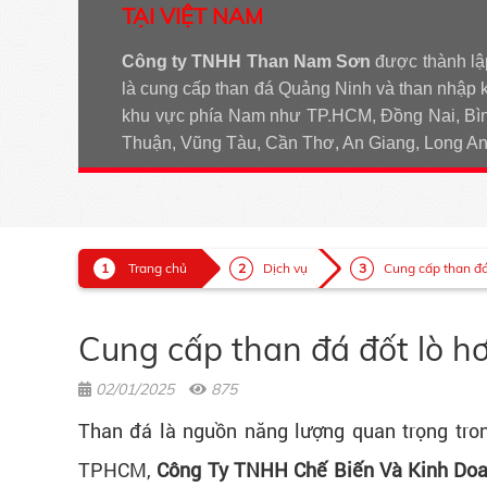
TẠI VIỆT NAM
Công ty TNHH Than Nam Sơn
được thành lậ
là cung cấp than đá Quảng Ninh và than nhập 
khu vực phía Nam như TP.HCM, Đồng Nai, Bìn
Thuận, Vũng Tàu, Cần Thơ, An Giang, Long 
Trang chủ
Dịch vụ
Cung cấp than đá 
Cung cấp than đá đốt lò hơ
02/01/2025
875
Than đá là nguồn năng lượng quan trọng trong
TPHCM,
Công Ty TNHH Chế Biến Và Kinh Do