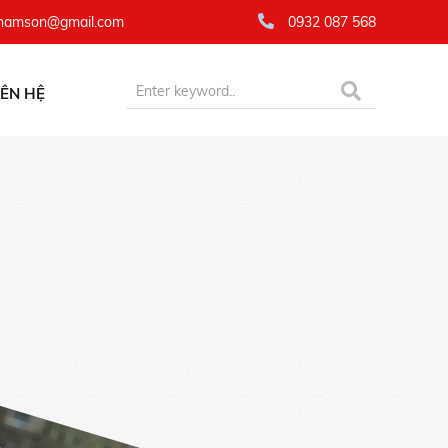
namson@gmail.com
0932 087 568
IÊN HỆ