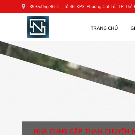
39 Đường 46-CL, Tổ 46, KP3, Phường Cát Lái, TP. Thủ
TRANG CHỦ
G
NHÀ CUNG CẤP THAN CHUYÊN 