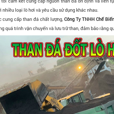
 tôi cam kết cung cấp nguồn than đá ổn định và liên 
i nhiều loại lò hơi và yêu cầu sử dụng khác nhau.
ệc cung cấp than đá chất lượng,
Công Ty TNHH Chế Biế
ng quá trình vận chuyển và lưu trữ than, đảm bảo rằng qu