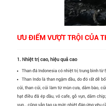
ƯU ĐIỂM VƯỢT TRỘI CỦA 
1. Nhiệt trị cao, hiệu quả cao
Than đá Indonesia có nhiệt trị trung bình từ
Than Indo là than ngậm dầu, do đó rất dễ bố
củi, than củi, củi làm từ mùn cưa, dăm bào, củi
hạt điều đã ép dầu, vỏ cafe, gỗ vụn, dăm chip;
vụn… cũng vẫn tạo ra mức nhiệt đáp ứng yêu cầu