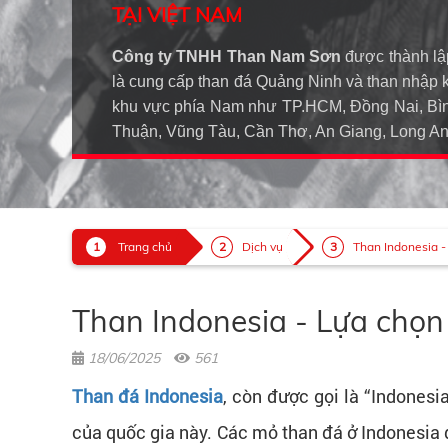
TẠI VIỆT NAM
Công ty TNHH Than Nam Sơn
được thành lậ
là cung cấp than đá Quảng Ninh và than nhập 
khu vực phía Nam như TP.HCM, Đồng Nai, Bìn
Thuận, Vũng Tàu, Cần Thơ, An Giang, Long 
Trang chủ
Dịch vụ
Than Indonesia -
Than Indonesia - Lựa chọ
18/06/2025
561
Than đá Indonesia
, còn được gọi là “Indones
của quốc gia này. Các mỏ than đá ở Indonesia đ