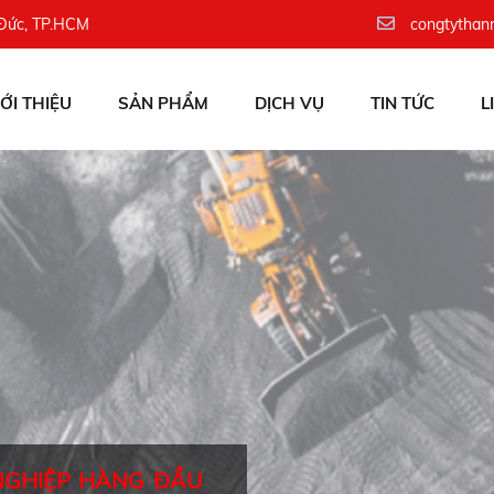
 Đức, TP.HCM
congtythan
IỚI THIỆU
SẢN PHẨM
DỊCH VỤ
TIN TỨC
L
NGHIỆP HÀNG ĐẦU