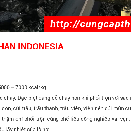
THAN INDONESIA
 5000 – 7000 kcal/kg
c cháy. Đặc biệt càng dễ cháy hơn khi phối trộn với sác
 đòn, củi trấu, trấu thanh, trấu viên, viên nén củi mùn cư
 thậm chí phối trộn cùng phế liệu công nghiệp vải vụn, v
 lấy nhiệt của lò hơi.