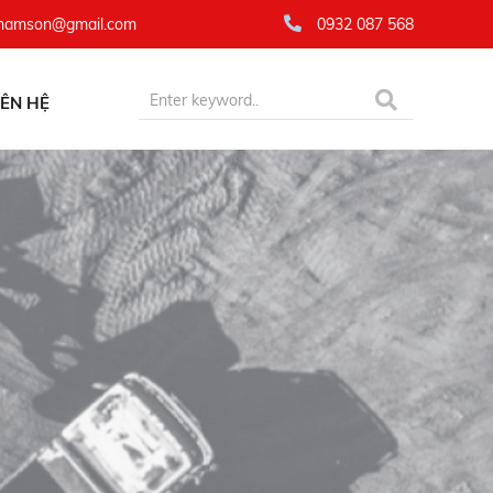
namson@gmail.com
0932 087 568
IÊN HỆ