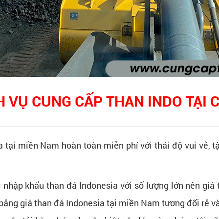
H VỤ CUNG CẤP THAN INDO TẠI 
a tại miền Nam hoàn toàn miễn phí với thái độ vui vẻ, t
ôi nhập khẩu than đá Indonesia với số lượng lớn nên giá
 bảng giá than đá Indonesia tại miền Nam tương đối rẻ v