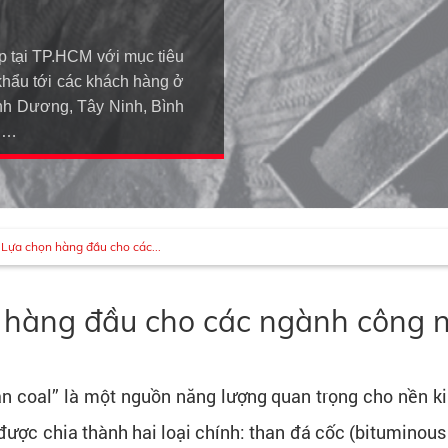
p tại TP.HCM với mục tiêu
khẩu tới các khách hàng ở
h Dương, Tây Ninh, Bình
An…
 Lựa chọn hàng đầu cho các...
n hàng đầu cho các ngành công 
ian coal” là một nguồn năng lượng quan trọng cho nền 
ược chia thành hai loại chính: than đá cốc (bituminous