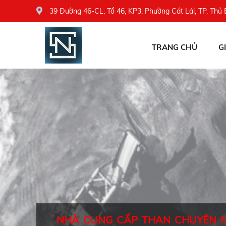
39 Đường 46-CL, Tổ 46, KP3, Phường Cát Lái, TP. Thủ
TRANG CHỦ
G
NHÀ CUNG CẤP THAN CHUYÊN 