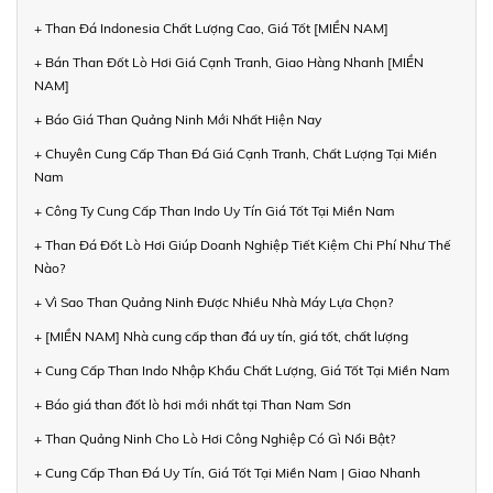
+ Than Đá Indonesia Chất Lượng Cao, Giá Tốt [MIỀN NAM]
+ Bán Than Đốt Lò Hơi Giá Cạnh Tranh, Giao Hàng Nhanh [MIỀN
NAM]
+ Báo Giá Than Quảng Ninh Mới Nhất Hiện Nay
+ Chuyên Cung Cấp Than Đá Giá Cạnh Tranh, Chất Lượng Tại Miền
Nam
+ Công Ty Cung Cấp Than Indo Uy Tín Giá Tốt Tại Miền Nam
+ Than Đá Đốt Lò Hơi Giúp Doanh Nghiệp Tiết Kiệm Chi Phí Như Thế
Nào?
+ Vì Sao Than Quảng Ninh Được Nhiều Nhà Máy Lựa Chọn?
+ [MIỀN NAM] Nhà cung cấp than đá uy tín, giá tốt, chất lượng
+ Cung Cấp Than Indo Nhập Khẩu Chất Lượng, Giá Tốt Tại Miền Nam
+ Báo giá than đốt lò hơi mới nhất tại Than Nam Sơn
+ Than Quảng Ninh Cho Lò Hơi Công Nghiệp Có Gì Nổi Bật?
+ Cung Cấp Than Đá Uy Tín, Giá Tốt Tại Miền Nam | Giao Nhanh