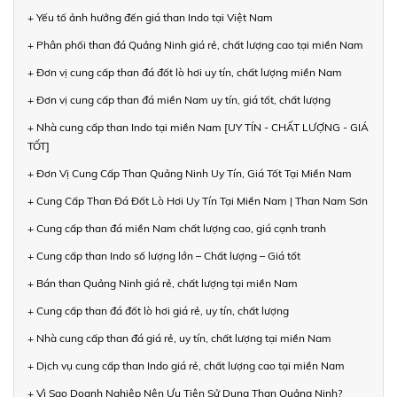
+ Yếu tố ảnh hưởng đến giá than Indo tại Việt Nam
+ Phân phối than đá Quảng Ninh giá rẻ, chất lượng cao tại miền Nam
+ Đơn vị cung cấp than đá đốt lò hơi uy tín, chất lượng miền Nam
+ Đơn vị cung cấp than đá miền Nam uy tín, giá tốt, chất lượng
+ Nhà cung cấp than Indo tại miền Nam [UY TÍN - CHẤT LƯỢNG - GIÁ
TỐT]
+ Đơn Vị Cung Cấp Than Quảng Ninh Uy Tín, Giá Tốt Tại Miền Nam
+ Cung Cấp Than Đá Đốt Lò Hơi Uy Tín Tại Miền Nam | Than Nam Sơn
+ Cung cấp than đá miền Nam chất lượng cao, giá cạnh tranh
+ Cung cấp than Indo số lượng lớn – Chất lượng – Giá tốt
+ Bán than Quảng Ninh giá rẻ, chất lượng tại miền Nam
+ Cung cấp than đá đốt lò hơi giá rẻ, uy tín, chất lượng
+ Nhà cung cấp than đá giá rẻ, uy tín, chất lượng tại miền Nam
+ Dịch vụ cung cấp than Indo giá rẻ, chất lượng cao tại miền Nam
+ Vì Sao Doanh Nghiệp Nên Ưu Tiên Sử Dụng Than Quảng Ninh?