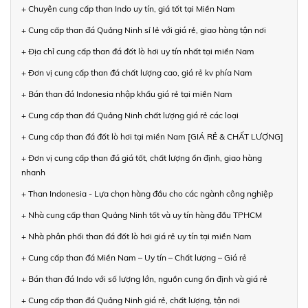
+ Chuyên cung cấp than Indo uy tín, giá tốt tại Miền Nam
+ Cung cấp than đá Quảng Ninh sỉ lẻ với giá rẻ, giao hàng tận nơi
+ Địa chỉ cung cấp than đá đốt lò hơi uy tín nhất tại miền Nam
+ Đơn vị cung cấp than đá chất lượng cao, giá rẻ kv phía Nam
+ Bán than đá Indonesia nhập khẩu giá rẻ tại miền Nam
+ Cung cấp than đá Quảng Ninh chất lượng giá rẻ các loại
+ Cung cấp than đá đốt lò hơi tại miền Nam [GIÁ RẺ & CHẤT LƯỢNG]
+ Đơn vị cung cấp than đá giá tốt, chất lượng ổn định, giao hàng
nhanh
+ Than Indonesia - Lựa chọn hàng đầu cho các ngành công nghiệp
+ Nhà cung cấp than Quảng Ninh tốt và uy tín hàng đầu TPHCM
+ Nhà phân phối than đá đốt lò hơi giá rẻ uy tín tại miền Nam
+ Cung cấp than đá Miền Nam – Uy tín – Chất lượng – Giá rẻ
+ Bán than đá Indo với số lượng lớn, nguồn cung ổn định và giá rẻ
+ Cung cấp than đá Quảng Ninh giá rẻ, chất lượng, tận nơi