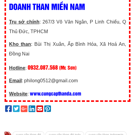
DOANH THAN MIỀN NAM
Trụ sở chính
: 267/3 Võ Văn Ngân, P Linh Chiểu, Q
Thủ Đức, TPHCM
Kho than
: Bùi Thị Xuân, Ấp Bình Hóa, Xã Hoá An,
Đồng Nai
0932.087.568
(Mr. Sơn)
Hotline
:
Email
: philong0512@gmail.com
www.cungcapthanda.com
Website
:
cung cấp than đá
cung cấp than đá indo
cung cấp than indonesia