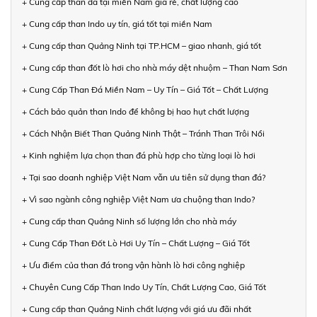
+ Cung cấp than đá tại miền Nam giá rẻ, chất lượng cao
+ Cung cấp than Indo uy tín, giá tốt tại miền Nam
+ Cung cấp than Quảng Ninh tại TP.HCM – giao nhanh, giá tốt
+ Cung cấp than đốt lò hơi cho nhà máy dệt nhuộm – Than Nam Sơn
+ Cung Cấp Than Đá Miền Nam – Uy Tín – Giá Tốt – Chất Lượng
+ Cách bảo quản than Indo để không bị hao hụt chất lượng
+ Cách Nhận Biết Than Quảng Ninh Thật – Tránh Than Trôi Nổi
+ Kinh nghiệm lựa chọn than đá phù hợp cho từng loại lò hơi
+ Tại sao doanh nghiệp Việt Nam vẫn ưu tiên sử dụng than đá?
+ Vì sao ngành công nghiệp Việt Nam ưa chuộng than Indo?
+ Cung cấp than Quảng Ninh số lượng lớn cho nhà máy
+ Cung Cấp Than Đốt Lò Hơi Uy Tín – Chất Lượng – Giá Tốt
+ Ưu điểm của than đá trong vận hành lò hơi công nghiệp
+ Chuyên Cung Cấp Than Indo Uy Tín, Chất Lượng Cao, Giá Tốt
+ Cung cấp than Quảng Ninh chất lượng với giá ưu đãi nhất