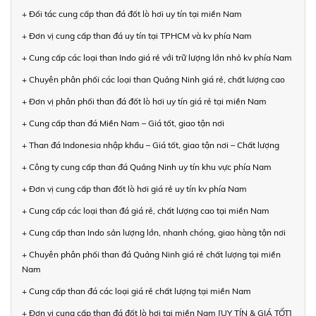
+ Đối tác cung cấp than đá đốt lò hơi uy tín tại miền Nam
+ Đơn vị cung cấp than đá uy tín tại TPHCM và kv phía Nam
+ Cung cấp các loại than Indo giá rẻ với trữ lượng lớn nhỏ kv phía Nam
+ Chuyên phân phối các loại than Quảng Ninh giá rẻ, chất lượng cao
+ Đơn vị phân phối than đá đốt lò hơi uy tín giá rẻ tại miền Nam
+ Cung cấp than đá Miền Nam – Giá tốt, giao tận nơi
+ Than đá Indonesia nhập khẩu – Giá tốt, giao tận nơi – Chất lượng
+ Công ty cung cấp than đá Quảng Ninh uy tín khu vực phía Nam
+ Đơn vị cung cấp than đốt lò hơi giá rẻ uy tín kv phía Nam
+ Cung cấp các loại than đá giá rẻ, chất lượng cao tại miền Nam
+ Cung cấp than Indo sản lượng lớn, nhanh chóng, giao hàng tận nơi
+ Chuyên phân phối than đá Quảng Ninh giá rẻ chất lượng tại miền
Nam
+ Cung cấp than đá các loại giá rẻ chất lượng tại miền Nam
+ Đơn vị cung cấp than đá đốt lò hơi tại miền Nam [UY TÍN & GIÁ TỐT]