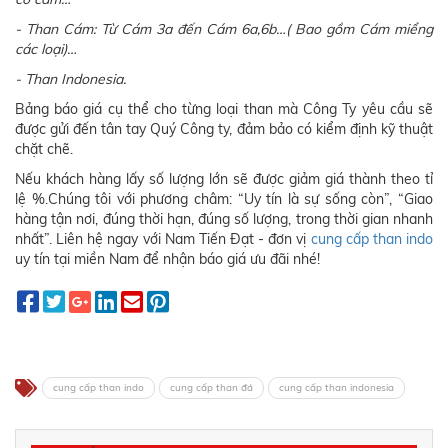
- Than Cám: Từ Cám 3a đến Cám 6a,6b…( Bao gồm Cám miểng
các loại)…
- Than Indonesia.
Bảng báo giá cụ thể cho từng loại than mà Công Ty yêu cầu sẽ
được gửi đến tân tay Quý Công ty, đảm bảo có kiểm định kỹ thuật
chặt chẽ.
Nếu khách hàng lấy số lượng lớn sẽ được giảm giá thành theo tỉ
lệ %.Chúng tôi với phương châm: “Uy tín là sự sống còn”, “Giao
hàng tận nơi, đúng thời hạn, đúng số lượng, trong thời gian nhanh
nhất”. Liên hệ ngay với Nam Tiến Đạt - đơn vị
cung cấp than indo
uy tín tại miền Nam để nhận báo giá ưu đãi nhé!
cung cấp than indo
cung cấp than đá
cung cấp than indonesia