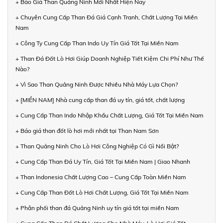
+ Báo Giá Than Quảng Ninh Mới Nhất Hiện Nay
+ Chuyên Cung Cấp Than Đá Giá Cạnh Tranh, Chất Lượng Tại Miền
Nam
+ Công Ty Cung Cấp Than Indo Uy Tín Giá Tốt Tại Miền Nam
+ Than Đá Đốt Lò Hơi Giúp Doanh Nghiệp Tiết Kiệm Chi Phí Như Thế
Nào?
+ Vì Sao Than Quảng Ninh Được Nhiều Nhà Máy Lựa Chọn?
+ [MIỀN NAM] Nhà cung cấp than đá uy tín, giá tốt, chất lượng
+ Cung Cấp Than Indo Nhập Khẩu Chất Lượng, Giá Tốt Tại Miền Nam
+ Báo giá than đốt lò hơi mới nhất tại Than Nam Sơn
+ Than Quảng Ninh Cho Lò Hơi Công Nghiệp Có Gì Nổi Bật?
+ Cung Cấp Than Đá Uy Tín, Giá Tốt Tại Miền Nam | Giao Nhanh
+ Than Indonesia Chất Lượng Cao – Cung Cấp Toàn Miền Nam
+ Cung Cấp Than Đốt Lò Hơi Chất Lượng, Giá Tốt Tại Miền Nam
+ Phân phối than đá Quảng Ninh uy tín giá tốt tại miền Nam