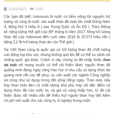
12/01/2021
1351
Các bạn đã biết, Indonesia là nước có tiềm năng tài nguyên trữ
lượng và cũng là nước sản xuất than đá indo lớn nhất Đông Nam
Á, đứng thứ 3 châu Á ( sau Trung Quốc và Ấn Độ ). Theo thống
kê năng lượng thế giới của BP tháng 6 năm 2017, tổng trữ lượng
than đá của Indonesia đến cuối năm 2016 là 25.573 triệu tấn (
bằng 2,2 % trữ lượng than da của Thế giới ).
Tại Việt Nam cũng là quốc gia có trữ lượng than đá chất lượng
cao đứng top khu vực, nhưng không quá lớn để có thể so sánh với
những quốc gia khác. Chính vì vậy, chúng ta đã nhập khẩu
than
da indo
với mong muốn có thể cải thiện được nguồn than đá
quảng ninh đang ngày càng hao hụt vì nhu cầu sử dụng than da
quang ninh rất cao để phục vụ sản xuất các ngành Công nghệp
và cũng như sử dụng trong đời sống hằng ngày. Than indo nâu
hay than indo đen có chất lượng khá phù hợp với đặc điểm sử
dụng than đá của nước ta, và giá cả cũng thấp hơn, từ đó cải
thiện được rất nhiều vấn đề thiếu hụt nguồn than hay tiết kiệm
chi phí sản xuất cho các công ty, xí nghiệp trong nước.