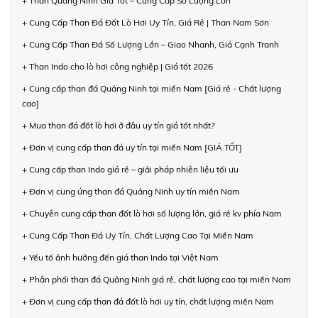
+ Than Quảng Ninh Giá Tốt – Cung Cấp Số Lượng Lớn
+ Cung Cấp Than Đá Đốt Lò Hơi Uy Tín, Giá Rẻ | Than Nam Sơn
+ Cung Cấp Than Đá Số Lượng Lớn – Giao Nhanh, Giá Cạnh Tranh
+ Than Indo cho lò hơi công nghiệp | Giá tốt 2026
+ Cung cấp than đá Quảng Ninh tại miền Nam [Giá rẻ - Chất lượng
cao]
+ Mua than đá đốt lò hơi ở đâu uy tín giá tốt nhất?
+ Đơn vị cung cấp than đá uy tín tại miền Nam [GIÁ TỐT]
+ Cung cấp than Indo giá rẻ – giải pháp nhiên liệu tối ưu
+ Đơn vị cung ứng than đá Quảng Ninh uy tín miền Nam
+ Chuyên cung cấp than đốt lò hơi số lượng lớn, giá rẻ kv phía Nam
+ Cung Cấp Than Đá Uy Tín, Chất Lượng Cao Tại Miền Nam
+ Yếu tố ảnh hưởng đến giá than Indo tại Việt Nam
+ Phân phối than đá Quảng Ninh giá rẻ, chất lượng cao tại miền Nam
+ Đơn vị cung cấp than đá đốt lò hơi uy tín, chất lượng miền Nam