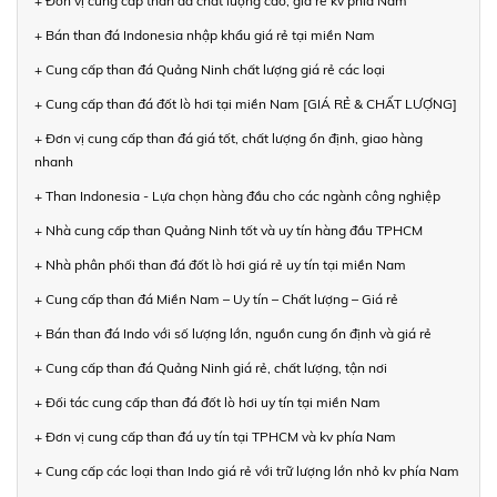
+ Đơn vị cung cấp than đá chất lượng cao, giá rẻ kv phía Nam
+ Bán than đá Indonesia nhập khẩu giá rẻ tại miền Nam
+ Cung cấp than đá Quảng Ninh chất lượng giá rẻ các loại
+ Cung cấp than đá đốt lò hơi tại miền Nam [GIÁ RẺ & CHẤT LƯỢNG]
+ Đơn vị cung cấp than đá giá tốt, chất lượng ổn định, giao hàng
nhanh
+ Than Indonesia - Lựa chọn hàng đầu cho các ngành công nghiệp
+ Nhà cung cấp than Quảng Ninh tốt và uy tín hàng đầu TPHCM
+ Nhà phân phối than đá đốt lò hơi giá rẻ uy tín tại miền Nam
+ Cung cấp than đá Miền Nam – Uy tín – Chất lượng – Giá rẻ
+ Bán than đá Indo với số lượng lớn, nguồn cung ổn định và giá rẻ
+ Cung cấp than đá Quảng Ninh giá rẻ, chất lượng, tận nơi
+ Đối tác cung cấp than đá đốt lò hơi uy tín tại miền Nam
+ Đơn vị cung cấp than đá uy tín tại TPHCM và kv phía Nam
+ Cung cấp các loại than Indo giá rẻ với trữ lượng lớn nhỏ kv phía Nam