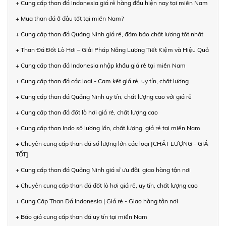
+ Cung cấp than đá Indonesia giá rẻ hàng đầu hiện nay tại miền Nam
+ Mua than đá ở đâu tốt tại miền Nam?
+ Cung cấp than đá Quảng Ninh giá rẻ, đảm bảo chất lượng tốt nhất
+ Than Đá Đốt Lò Hơi – Giải Pháp Năng Lượng Tiết Kiệm và Hiệu Quả
+ Cung cấp than đá Indonesia nhập khẩu giá rẻ tại miền Nam
+ Cung cấp than đá các loại - Cam kết giá rẻ, uy tín, chất lượng
+ Cung cấp than đá Quảng Ninh uy tín, chất lượng cao với giá rẻ
+ Cung cấp than đá đốt lò hơi giá rẻ, chất lượng cao
+ Cung cấp than Indo số lượng lớn, chất lượng, giá rẻ tại miền Nam
+ Chuyên cung cấp than đá số lượng lớn các loại [CHẤT LƯỢNG - GIÁ
TỐT]
+ Cung cấp than đá Quảng Ninh giá sỉ ưu đãi, giao hàng tận nơi
+ Chuyên cung cấp than đá đốt lò hơi giá rẻ, uy tín, chất lượng cao
+ Cung Cấp Than Đá Indonesia | Giá rẻ - Giao hàng tận nơi
+ Báo giá cung cấp than đá uy tín tại miền Nam