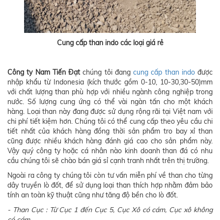
Cung cấp than indo các loại giá rẻ
Công ty Nam Tiến Đạt
chúng tôi đang
cung cấp than indo
được
nhập khẩu từ Indonesia (kích thước gồm 0-10, 10-30,30-50)mm
với chất lượng than phù hợp với nhiều ngành công nghiệp trong
nước. Số lượng cung ứng có thể vài ngàn tấn cho một khách
hàng. Loại than này đang được sử dụng rộng rãi tại Việt nam với
chi phí tiết kiệm hơn. Chúng tôi có thể cung cấp theo yêu cầu chi
tiết nhất của khách hàng đồng thời sản phẩm tro bay xỉ than
cũng được nhiều khách hàng đánh giá cao cho sản phẩm này.
Vậy quý công ty hoặc cá nhân nào kinh doanh than đá có nhu
cầu chúng tôi sẽ chào bán giá sỉ cạnh tranh nhất trên thị trường.
Ngoài ra công ty chúng tôi còn tư vấn miễn phí về than cho từng
dây truyền lò đốt, để sử dụng loại than thích hợp nhằm đảm bảo
tính an toàn kỹ thuật cũng như tăng độ bền cho lò đốt.
- Than Cục : Từ Cục 1 đến Cục 5, Cục Xô có cám, Cục xô không
có cám…