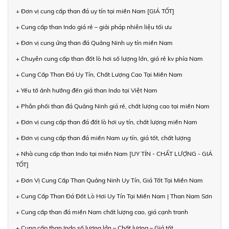
+ Đơn vị cung cấp than đá uy tín tại miền Nam [GIÁ TỐT]
+ Cung cấp than Indo giá rẻ – giải pháp nhiên liệu tối ưu
+ Đơn vị cung ứng than đá Quảng Ninh uy tín miền Nam
+ Chuyên cung cấp than đốt lò hơi số lượng lớn, giá rẻ kv phía Nam
+ Cung Cấp Than Đá Uy Tín, Chất Lượng Cao Tại Miền Nam
+ Yếu tố ảnh hưởng đến giá than Indo tại Việt Nam
+ Phân phối than đá Quảng Ninh giá rẻ, chất lượng cao tại miền Nam
+ Đơn vị cung cấp than đá đốt lò hơi uy tín, chất lượng miền Nam
+ Đơn vị cung cấp than đá miền Nam uy tín, giá tốt, chất lượng
+ Nhà cung cấp than Indo tại miền Nam [UY TÍN - CHẤT LƯỢNG - GIÁ
TỐT]
+ Đơn Vị Cung Cấp Than Quảng Ninh Uy Tín, Giá Tốt Tại Miền Nam
+ Cung Cấp Than Đá Đốt Lò Hơi Uy Tín Tại Miền Nam | Than Nam Sơn
+ Cung cấp than đá miền Nam chất lượng cao, giá cạnh tranh
+ Cung cấp than Indo số lượng lớn – Chất lượng – Giá tốt