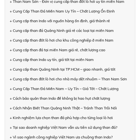
+ Than Nam Sơn - Đơn vị cung cấp than đốt lò hơi uy tín miền Nam
+ Cung Cấp Than Đá Miền Nam Uy Tín – Chất Lượng Ổn Định
+ Cung cấp than Indo với nguồn hàng ổn định, giá thành rẻ
+ Cung cấp than đá Quảng Ninh giá rẻ các loại tại miền Nam
+ Cung cấp than đốt lò hơi cho khu công nghiệp ở miền Nam
+ Cung cấp than đá tại miền Nam giá rẻ, chất lượng cao
+ Cung cấp than Indo uy tín, giá tốt tại miền Nam
+ Cung cấp than Quảng Ninh tại TP.HCM – giao nhanh, giá tốt
+ Cung cấp than đốt lò hơi cho nhà máy dệt nhuộm – Than Nam Sơn
+ Cung Cấp Than Đá Miền Nam – Uy Tín – Giá Tốt – Chất Lượng
+ Cách bảo quản than Indo để không bị hao hụt chất lượng
+ Cách Nhận Biết Than Quảng Ninh Thật – Tránh Than Trôi Nổi
+ Kinh nghiệm lựa chọn than đá phù hợp cho từng loại lò hơi
+ Tại sao doanh nghiệp Việt Nam vẫn ưu tiên sử dụng than đá?
+ Vì sao ngành công nghiệp Việt Nam ưa chuộng than Indo?