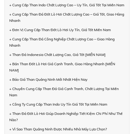
+ Cung Cấp Than Indo Chất Lượng Cao – Uy Tín, Giá Tốt Tại Miền Nam
+ Cung Cấp Than Đá Đốt Lò Hơi Chất Lượng Cao – Giá Tốt, Giao Hàng
Nhanh
+ Đơn Vị Cung Cấp Than Đốt Lò Hơi Uy Tín, Giá Tốt Miền Nam
+ Cung Cấp Than Đá Công Nghiệp Chất Lượng Cao – Giao Hàng
Nhanh
+ Than Đá Indonesia Chất Lượng Cao, Giá Tốt [MIỀN NAM]
+ Bán Than Đốt Lò Hơi Giá Cạnh Tranh, Giao Hàng Nhanh [MIỀN
NAM]
+ Báo Giá Than Quảng Ninh Mới Nhất Hiện Nay
+ Chuyên Cung Cấp Than Đá Giá Cạnh Tranh, Chất Lượng Tại Miền
Nam
+ Công Ty Cung Cấp Than Indo Uy Tín Giá Tốt Tại Miền Nam
+ Than Đá Đốt Lò Hơi Giúp Doanh Nghiệp Tiết Kiệm Chi Phí Như Thế
Nào?
+ Vì Sao Than Quảng Ninh Được Nhiều Nhà Máy Lựa Chọn?