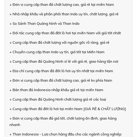
+ Đơn vị cung cấp than đá chất lượng cao, giá rẻ tại miền Nam
+ Nhà nhập khẩu và phân phối than Indo uy tín, chất lượng, giá rẻ
+ So Sánh Than Quảng Ninh và Than Indo
+ Đối tác cung cấp than đá đốt lò hơi tại miền Nam với giá tốt nhất
+ Cung cấp than đá chất lượng với nguồn gốc rõ ràng, giá rẻ
+ Chuyên cung cấp than Indo uy tín, giá tốt tại Miền Nam
+ Cung cấp than đá Quảng Ninh sỉ lẻ với giá rẻ, giao hàng tận nơi
+ Địa chỉ cung cấp than đá đốt lò hơi uy tín nhất tại miền Nam
+ Đơn vị cung cấp than đá chất lượng cao, giá rẻ kv phía Nam
+ Bán than đá Indonesia nhập khẩu giá rẻ tại miền Nam
+ Cung cấp than đá Quảng Ninh chất lượng giá rẻ các loại
+ Cung cấp than đá đốt lò hơi tại miền Nam [GIÁ RẺ & CHẤT LƯỢNG]
+ Đơn vị cung cấp than đá giá tốt, chất lượng ổn định, giao hàng
nhanh
+ Than Indonesia - Lựa chọn hàng đầu cho các ngành công nghiệp