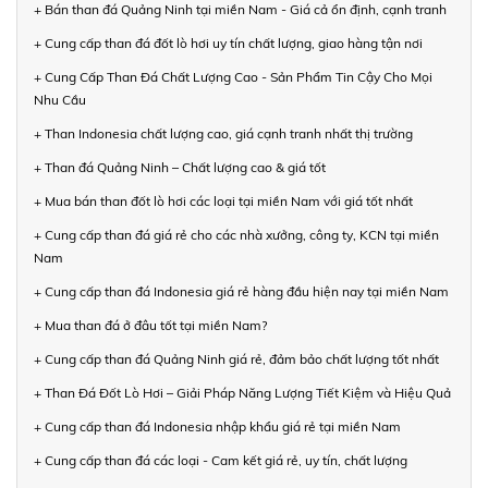
+ Bán than đá Quảng Ninh tại miền Nam - Giá cả ổn định, cạnh tranh
+ Cung cấp than đá đốt lò hơi uy tín chất lượng, giao hàng tận nơi
+ Cung Cấp Than Đá Chất Lượng Cao - Sản Phẩm Tin Cậy Cho Mọi
Nhu Cầu
+ Than Indonesia chất lượng cao, giá cạnh tranh nhất thị trường
+ Than đá Quảng Ninh – Chất lượng cao & giá tốt
+ Mua bán than đốt lò hơi các loại tại miền Nam với giá tốt nhất
+ Cung cấp than đá giá rẻ cho các nhà xưởng, công ty, KCN tại miền
Nam
+ Cung cấp than đá Indonesia giá rẻ hàng đầu hiện nay tại miền Nam
+ Mua than đá ở đâu tốt tại miền Nam?
+ Cung cấp than đá Quảng Ninh giá rẻ, đảm bảo chất lượng tốt nhất
+ Than Đá Đốt Lò Hơi – Giải Pháp Năng Lượng Tiết Kiệm và Hiệu Quả
+ Cung cấp than đá Indonesia nhập khẩu giá rẻ tại miền Nam
+ Cung cấp than đá các loại - Cam kết giá rẻ, uy tín, chất lượng