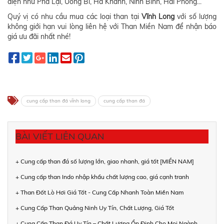
điện như Phả Lại, Uông Bí, Hà Khánh, Ninh Bình, Hải Phòng...
Quý vị có nhu cầu mua các loại than tại
Vĩnh Long
với số lượng
không giới hạn vui lòng liên hệ với Than Miền Nam để nhận báo
giá ưu đãi nhất nhé!
cung cấp than đá vĩnh long
cung cấp than đá
BÀI VIẾT LIÊN QUAN
+ Cung cấp than đá số lượng lớn, giao nhanh, giá tốt [MIỀN NAM]
+ Cung cấp than Indo nhập khẩu chất lượng cao, giá cạnh tranh
+ Than Đốt Lò Hơi Giá Tốt - Cung Cấp Nhanh Toàn Miền Nam
+ Cung Cấp Than Quảng Ninh Uy Tín, Chất Lượng, Giá Tốt
+ Cung Cấp Than Đá Uy Tín – Chất Lượng Ổn Định Cho Mọi Ngành