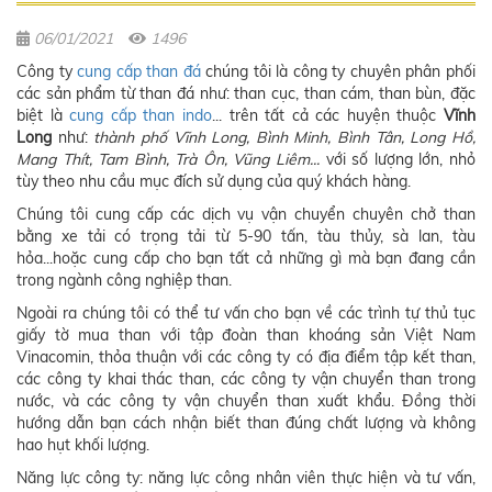
06/01/2021
1496
Công ty
cung cấp than đá
chúng tôi là công ty chuyên phân phối
các sản phẩm từ than đá như: than cục, than cám, than bùn, đặc
biệt là
cung cấp than indo
... trên tất cả các huyện thuộc
Vĩnh
Long
như:
thành phố Vĩnh Long, Bình Minh, Bình Tân, Long Hồ,
Mang Thít, Tam Bình, Trà Ôn, Vũng Liêm...
với số lượng lớn, nhỏ
tùy theo nhu cầu mục đích sử dụng của quý khách hàng.
Chúng tôi cung cấp các dịch vụ vận chuyển chuyên chở than
bằng xe tải có trọng tải từ 5-90 tấn, tàu thủy, sà lan, tàu
hỏa...hoặc cung cấp cho bạn tất cả những gì mà bạn đang cần
trong ngành công nghiệp than.
Ngoài ra chúng tôi có thể tư vấn cho bạn về các trình tự thủ tục
giấy tờ mua than với tập đoàn than khoáng sản Việt Nam
Vinacomin, thỏa thuận với các công ty có địa điểm tập kết than,
các công ty khai thác than, các công ty vận chuyển than trong
nước, và các công ty vận chuyển than xuất khẩu. Đồng thời
hướng dẫn bạn cách nhận biết than đúng chất lượng và không
hao hụt khối lượng.
Năng lực công ty: năng lực công nhân viên thực hiện và tư vấn,