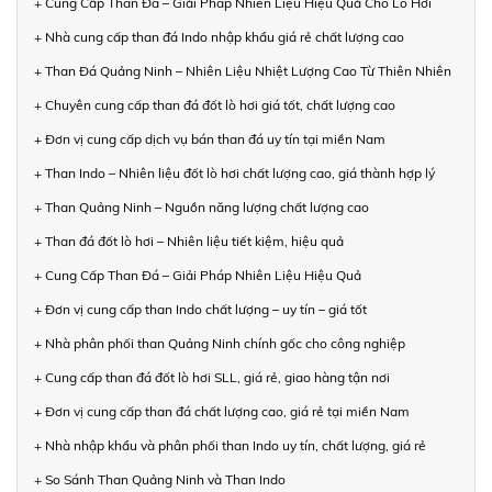
+ Cung Cấp Than Đá – Giải Pháp Nhiên Liệu Hiệu Quả Cho Lò Hơi
+ Nhà cung cấp than đá Indo nhập khẩu giá rẻ chất lượng cao
+ Than Đá Quảng Ninh – Nhiên Liệu Nhiệt Lượng Cao Từ Thiên Nhiên
+ Chuyên cung cấp than đá đốt lò hơi giá tốt, chất lượng cao
+ Đơn vị cung cấp dịch vụ bán than đá uy tín tại miền Nam
+ Than Indo – Nhiên liệu đốt lò hơi chất lượng cao, giá thành hợp lý
+ Than Quảng Ninh – Nguồn năng lượng chất lượng cao
+ Than đá đốt lò hơi – Nhiên liệu tiết kiệm, hiệu quả
+ Cung Cấp Than Đá – Giải Pháp Nhiên Liệu Hiệu Quả
+ Đơn vị cung cấp than Indo chất lượng – uy tín – giá tốt
+ Nhà phân phối than Quảng Ninh chính gốc cho công nghiệp
+ Cung cấp than đá đốt lò hơi SLL, giá rẻ, giao hàng tận nơi
+ Đơn vị cung cấp than đá chất lượng cao, giá rẻ tại miền Nam
+ Nhà nhập khẩu và phân phối than Indo uy tín, chất lượng, giá rẻ
+ So Sánh Than Quảng Ninh và Than Indo