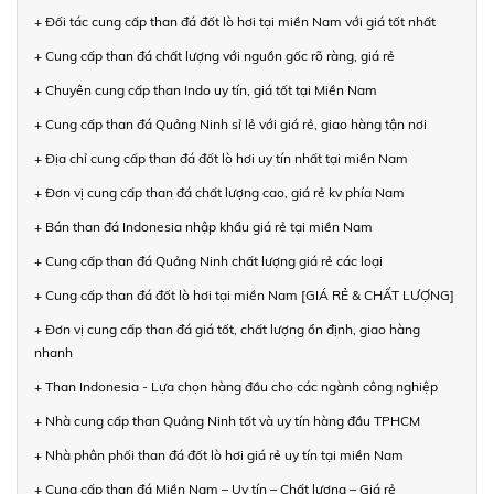
+ Đối tác cung cấp than đá đốt lò hơi tại miền Nam với giá tốt nhất
+ Cung cấp than đá chất lượng với nguồn gốc rõ ràng, giá rẻ
+ Chuyên cung cấp than Indo uy tín, giá tốt tại Miền Nam
+ Cung cấp than đá Quảng Ninh sỉ lẻ với giá rẻ, giao hàng tận nơi
+ Địa chỉ cung cấp than đá đốt lò hơi uy tín nhất tại miền Nam
+ Đơn vị cung cấp than đá chất lượng cao, giá rẻ kv phía Nam
+ Bán than đá Indonesia nhập khẩu giá rẻ tại miền Nam
+ Cung cấp than đá Quảng Ninh chất lượng giá rẻ các loại
+ Cung cấp than đá đốt lò hơi tại miền Nam [GIÁ RẺ & CHẤT LƯỢNG]
+ Đơn vị cung cấp than đá giá tốt, chất lượng ổn định, giao hàng
nhanh
+ Than Indonesia - Lựa chọn hàng đầu cho các ngành công nghiệp
+ Nhà cung cấp than Quảng Ninh tốt và uy tín hàng đầu TPHCM
+ Nhà phân phối than đá đốt lò hơi giá rẻ uy tín tại miền Nam
+ Cung cấp than đá Miền Nam – Uy tín – Chất lượng – Giá rẻ