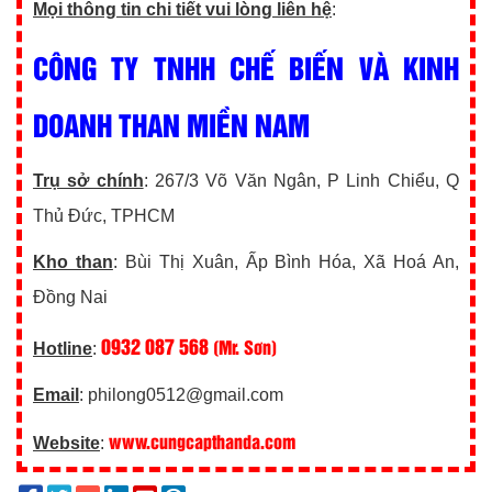
Mọi thông tin chi tiết vui lòng liên hệ
:
CÔNG TY TNHH CHẾ BIẾN VÀ KINH
DOANH THAN MIỀN NAM
Trụ sở chính
: 267/3 Võ Văn Ngân, P Linh Chiểu, Q
Thủ Đức, TPHCM
Kho than
: Bùi Thị Xuân, Ấp Bình Hóa, Xã Hoá An,
Đồng Nai
0932 087 568
(Mr. Sơn)
Hotline
:
Email
: philong0512@gmail.com
www.cungcapthanda.com
Website
: