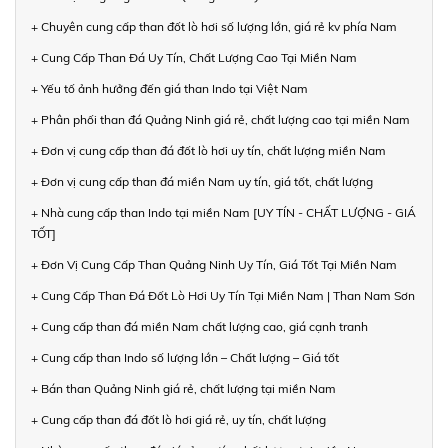
+ Chuyên cung cấp than đốt lò hơi số lượng lớn, giá rẻ kv phía Nam
+ Cung Cấp Than Đá Uy Tín, Chất Lượng Cao Tại Miền Nam
+ Yếu tố ảnh hưởng đến giá than Indo tại Việt Nam
+ Phân phối than đá Quảng Ninh giá rẻ, chất lượng cao tại miền Nam
+ Đơn vị cung cấp than đá đốt lò hơi uy tín, chất lượng miền Nam
+ Đơn vị cung cấp than đá miền Nam uy tín, giá tốt, chất lượng
+ Nhà cung cấp than Indo tại miền Nam [UY TÍN - CHẤT LƯỢNG - GIÁ
TỐT]
+ Đơn Vị Cung Cấp Than Quảng Ninh Uy Tín, Giá Tốt Tại Miền Nam
+ Cung Cấp Than Đá Đốt Lò Hơi Uy Tín Tại Miền Nam | Than Nam Sơn
+ Cung cấp than đá miền Nam chất lượng cao, giá cạnh tranh
+ Cung cấp than Indo số lượng lớn – Chất lượng – Giá tốt
+ Bán than Quảng Ninh giá rẻ, chất lượng tại miền Nam
+ Cung cấp than đá đốt lò hơi giá rẻ, uy tín, chất lượng