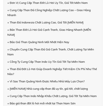
+ Đơn Vị Cung Cấp Than Đốt Lò Hơi Uy Tín, Giá Tốt Miền Nam
+ Cung Cấp Than Đá Công Nghiệp Chất Lượng Cao – Giao Hàng
Nhanh
+ Than Đá Indonesia Chất Lượng Cao, Giá Tốt [MIỀN NAM]
+ Bán Than Đốt Lò Hơi Giá Cạnh Tranh, Giao Hàng Nhanh [MIỀN
NAM]
+ Báo Giá Than Quảng Ninh Mới Nhất Hiện Nay
+ Chuyên Cung Cấp Than Đá Giá Cạnh Tranh, Chất Lượng Tại Miền
Nam
+ Công Ty Cung Cấp Than Indo Uy Tín Giá Tốt Tại Miền Nam
+ Than Đá Đốt Lò Hơi Giúp Doanh Nghiệp Tiết Kiệm Chi Phí Như Thế
Nào?
+ Vì Sao Than Quảng Ninh Được Nhiều Nhà Máy Lựa Chọn?
+ [MIỀN NAM] Nhà cung cấp than đá uy tín, giá tốt, chất lượng
+ Cung Cấp Than Indo Nhập Khẩu Chất Lượng, Giá Tốt Tại Miền Nam
+ Báo giá than đốt lò hơi mới nhất tại Than Nam Sơn