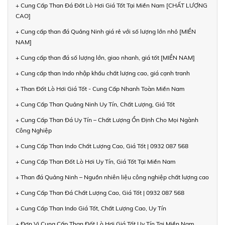
+ Cung Cấp Than Đá Đốt Lò Hơi Giá Tốt Tại Miền Nam [CHẤT LƯỢNG
CAO]
+ Cung cấp than đá Quảng Ninh giá rẻ với số lượng lớn nhỏ [MIỀN
NAM]
+ Cung cấp than đá số lượng lớn, giao nhanh, giá tốt [MIỀN NAM]
+ Cung cấp than Indo nhập khẩu chất lượng cao, giá cạnh tranh
+ Than Đốt Lò Hơi Giá Tốt - Cung Cấp Nhanh Toàn Miền Nam
+ Cung Cấp Than Quảng Ninh Uy Tín, Chất Lượng, Giá Tốt
+ Cung Cấp Than Đá Uy Tín – Chất Lượng Ổn Định Cho Mọi Ngành
Công Nghiệp
+ Cung Cấp Than Indo Chất Lượng Cao, Giá Tốt | 0932 087 568
+ Cung Cấp Than Đốt Lò Hơi Uy Tín, Giá Tốt Tại Miền Nam
+ Than đá Quảng Ninh – Nguồn nhiên liệu công nghiệp chất lượng cao
+ Cung Cấp Than Đá Chất Lượng Cao, Giá Tốt | 0932 087 568
+ Cung Cấp Than Indo Giá Tốt, Chất Lượng Cao, Uy Tín
+ Đơn Vị Cung Cấp Than Đốt Lò Hơi Giá Tốt Uy Tín Tại Miền Nam