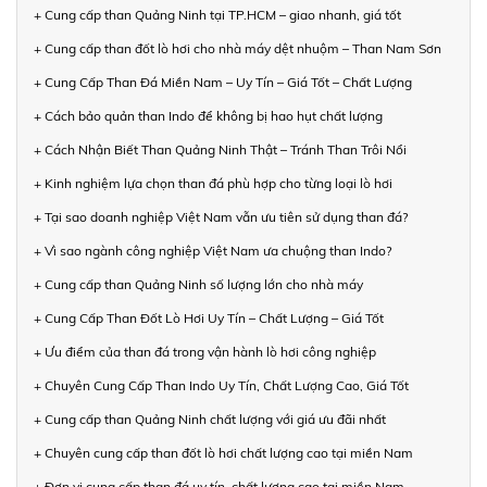
+ Cung cấp than Quảng Ninh tại TP.HCM – giao nhanh, giá tốt
+ Cung cấp than đốt lò hơi cho nhà máy dệt nhuộm – Than Nam Sơn
+ Cung Cấp Than Đá Miền Nam – Uy Tín – Giá Tốt – Chất Lượng
+ Cách bảo quản than Indo để không bị hao hụt chất lượng
+ Cách Nhận Biết Than Quảng Ninh Thật – Tránh Than Trôi Nổi
+ Kinh nghiệm lựa chọn than đá phù hợp cho từng loại lò hơi
+ Tại sao doanh nghiệp Việt Nam vẫn ưu tiên sử dụng than đá?
+ Vì sao ngành công nghiệp Việt Nam ưa chuộng than Indo?
+ Cung cấp than Quảng Ninh số lượng lớn cho nhà máy
+ Cung Cấp Than Đốt Lò Hơi Uy Tín – Chất Lượng – Giá Tốt
+ Ưu điểm của than đá trong vận hành lò hơi công nghiệp
+ Chuyên Cung Cấp Than Indo Uy Tín, Chất Lượng Cao, Giá Tốt
+ Cung cấp than Quảng Ninh chất lượng với giá ưu đãi nhất
+ Chuyên cung cấp than đốt lò hơi chất lượng cao tại miền Nam
+ Đơn vị cung cấp than đá uy tín, chất lượng cao tại miền Nam