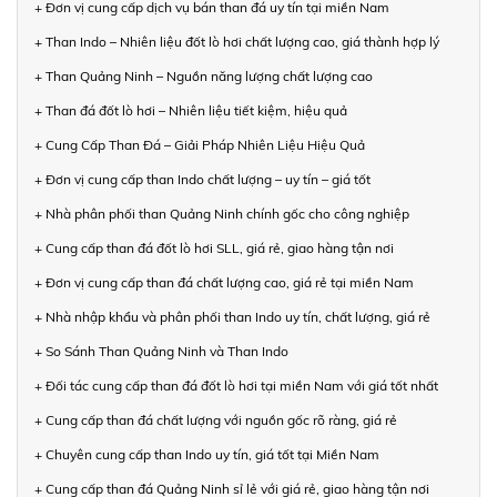
+ Đơn vị cung cấp dịch vụ bán than đá uy tín tại miền Nam
+ Than Indo – Nhiên liệu đốt lò hơi chất lượng cao, giá thành hợp lý
+ Than Quảng Ninh – Nguồn năng lượng chất lượng cao
+ Than đá đốt lò hơi – Nhiên liệu tiết kiệm, hiệu quả
+ Cung Cấp Than Đá – Giải Pháp Nhiên Liệu Hiệu Quả
+ Đơn vị cung cấp than Indo chất lượng – uy tín – giá tốt
+ Nhà phân phối than Quảng Ninh chính gốc cho công nghiệp
+ Cung cấp than đá đốt lò hơi SLL, giá rẻ, giao hàng tận nơi
+ Đơn vị cung cấp than đá chất lượng cao, giá rẻ tại miền Nam
+ Nhà nhập khẩu và phân phối than Indo uy tín, chất lượng, giá rẻ
+ So Sánh Than Quảng Ninh và Than Indo
+ Đối tác cung cấp than đá đốt lò hơi tại miền Nam với giá tốt nhất
+ Cung cấp than đá chất lượng với nguồn gốc rõ ràng, giá rẻ
+ Chuyên cung cấp than Indo uy tín, giá tốt tại Miền Nam
+ Cung cấp than đá Quảng Ninh sỉ lẻ với giá rẻ, giao hàng tận nơi