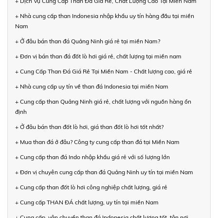
+ Dịch Vụ Cung Cấp Than Đá Giá Rẻ, Chất Lượng Cao Tại Miền Nam
+ Nhà cung cấp than Indonesia nhập khẩu uy tín hàng đầu tại miền
Nam
+ Ở đâu bán than đá Quảng Ninh giá rẻ tại miền Nam?
+ Đơn vị bán than đá đốt lò hơi giá rẻ, chất lượng tại miền nam
+ Cung Cấp Than Đá Giá Rẻ Tại Miền Nam - Chất lượng cao, giá rẻ
+ Nhà cung cấp uy tín về than đá Indonesia tại miền Nam
+ Cung cấp than Quảng Ninh giá rẻ, chất lượng với nguồn hàng ổn
định
+ Ở đâu bán than đốt lò hơi, giá than đốt lò hơi tốt nhất?
+ Mua than đá ở đâu? Công ty cung cấp than đá tại Miền Nam
+ Cung cấp than đá Indo nhập khẩu giá rẻ với số lượng lớn
+ Đơn vị chuyên cung cấp than đá Quảng Ninh uy tín tại miền Nam
+ Cung cấp than đốt lò hơi công nghiệp chất lượng, giá rẻ
+ Cung cấp THAN ĐÁ chất lượng, uy tín tại miền Nam
+ Cung cấp, vận chuyển than đá Indonesia chất lượng tốt, tận nơi