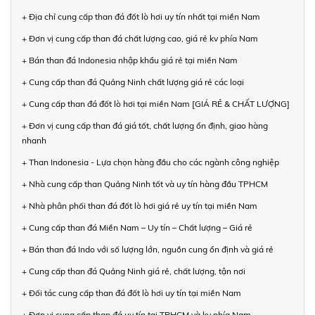
+ Địa chỉ cung cấp than đá đốt lò hơi uy tín nhất tại miền Nam
+ Đơn vị cung cấp than đá chất lượng cao, giá rẻ kv phía Nam
+ Bán than đá Indonesia nhập khẩu giá rẻ tại miền Nam
+ Cung cấp than đá Quảng Ninh chất lượng giá rẻ các loại
+ Cung cấp than đá đốt lò hơi tại miền Nam [GIÁ RẺ & CHẤT LƯỢNG]
+ Đơn vị cung cấp than đá giá tốt, chất lượng ổn định, giao hàng
nhanh
+ Than Indonesia - Lựa chọn hàng đầu cho các ngành công nghiệp
+ Nhà cung cấp than Quảng Ninh tốt và uy tín hàng đầu TPHCM
+ Nhà phân phối than đá đốt lò hơi giá rẻ uy tín tại miền Nam
+ Cung cấp than đá Miền Nam – Uy tín – Chất lượng – Giá rẻ
+ Bán than đá Indo với số lượng lớn, nguồn cung ổn định và giá rẻ
+ Cung cấp than đá Quảng Ninh giá rẻ, chất lượng, tận nơi
+ Đối tác cung cấp than đá đốt lò hơi uy tín tại miền Nam
+ Đơn vị cung cấp than đá uy tín tại TPHCM và kv phía Nam