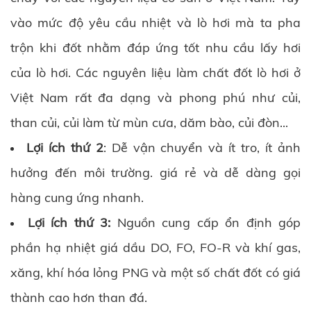
vào mức độ yêu cầu nhiệt và lò hơi mà ta pha
trộn khi đốt nhằm đáp ứng tốt nhu cầu lấy hơi
của lò hơi. Các nguyên liệu làm chất đốt lò hơi ở
Việt Nam rất đa dạng và phong phú như củi,
than củi, củi làm từ mùn cưa, dăm bào, củi đòn...
Lợi ích thứ 2
: Dễ vận chuyển và ít tro, ít ảnh
hưởng đến môi trường. giá rẻ và dễ dàng gọi
hàng cung ứng nhanh.
Lợi ích thứ 3:
Nguồn cung cấp ổn định góp
phần hạ nhiệt giá dầu DO, FO, FO-R và khí gas,
xăng, khí hóa lỏng PNG và một số chất đốt có giá
thành cao hơn than đá.