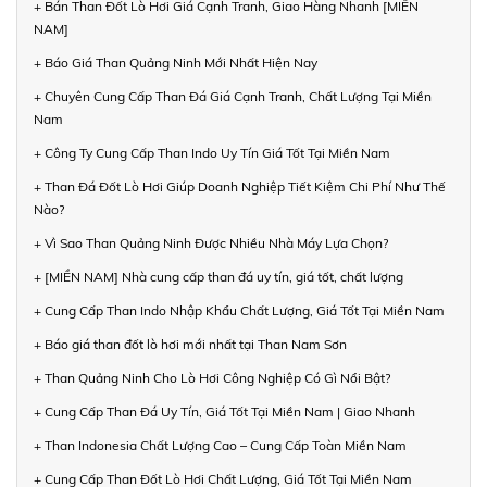
+ Bán Than Đốt Lò Hơi Giá Cạnh Tranh, Giao Hàng Nhanh [MIỀN
NAM]
+ Báo Giá Than Quảng Ninh Mới Nhất Hiện Nay
+ Chuyên Cung Cấp Than Đá Giá Cạnh Tranh, Chất Lượng Tại Miền
Nam
+ Công Ty Cung Cấp Than Indo Uy Tín Giá Tốt Tại Miền Nam
+ Than Đá Đốt Lò Hơi Giúp Doanh Nghiệp Tiết Kiệm Chi Phí Như Thế
Nào?
+ Vì Sao Than Quảng Ninh Được Nhiều Nhà Máy Lựa Chọn?
+ [MIỀN NAM] Nhà cung cấp than đá uy tín, giá tốt, chất lượng
+ Cung Cấp Than Indo Nhập Khẩu Chất Lượng, Giá Tốt Tại Miền Nam
+ Báo giá than đốt lò hơi mới nhất tại Than Nam Sơn
+ Than Quảng Ninh Cho Lò Hơi Công Nghiệp Có Gì Nổi Bật?
+ Cung Cấp Than Đá Uy Tín, Giá Tốt Tại Miền Nam | Giao Nhanh
+ Than Indonesia Chất Lượng Cao – Cung Cấp Toàn Miền Nam
+ Cung Cấp Than Đốt Lò Hơi Chất Lượng, Giá Tốt Tại Miền Nam