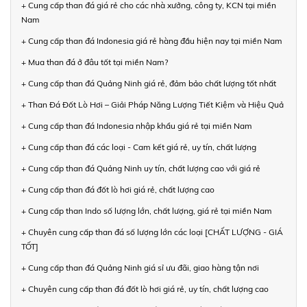
+ Cung cấp than đá giá rẻ cho các nhà xưởng, công ty, KCN tại miền
Nam
+ Cung cấp than đá Indonesia giá rẻ hàng đầu hiện nay tại miền Nam
+ Mua than đá ở đâu tốt tại miền Nam?
+ Cung cấp than đá Quảng Ninh giá rẻ, đảm bảo chất lượng tốt nhất
+ Than Đá Đốt Lò Hơi – Giải Pháp Năng Lượng Tiết Kiệm và Hiệu Quả
+ Cung cấp than đá Indonesia nhập khẩu giá rẻ tại miền Nam
+ Cung cấp than đá các loại - Cam kết giá rẻ, uy tín, chất lượng
+ Cung cấp than đá Quảng Ninh uy tín, chất lượng cao với giá rẻ
+ Cung cấp than đá đốt lò hơi giá rẻ, chất lượng cao
+ Cung cấp than Indo số lượng lớn, chất lượng, giá rẻ tại miền Nam
+ Chuyên cung cấp than đá số lượng lớn các loại [CHẤT LƯỢNG - GIÁ
TỐT]
+ Cung cấp than đá Quảng Ninh giá sỉ ưu đãi, giao hàng tận nơi
+ Chuyên cung cấp than đá đốt lò hơi giá rẻ, uy tín, chất lượng cao