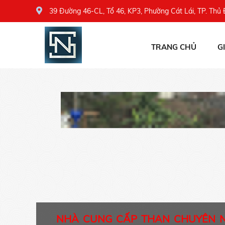
39 Đường 46-CL, Tổ 46, KP3, Phường Cát Lái, TP. Thủ
TRANG CHỦ
G
NHÀ CUNG CẤP THAN CHUYÊN 