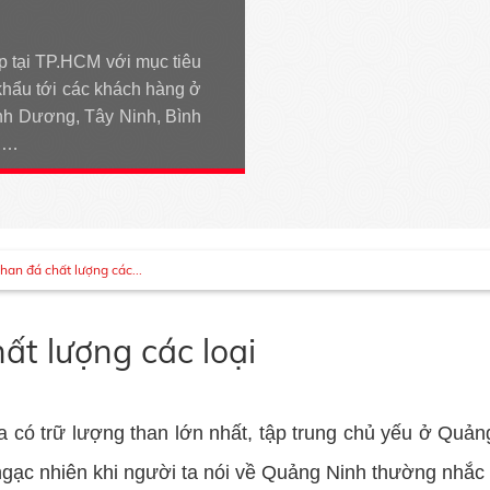
p tại TP.HCM với mục tiêu
khẩu tới các khách hàng ở
h Dương, Tây Ninh, Bình
An…
han đá chất lượng các...
ất lượng các loại
a có trữ lượng than lớn nhất, tập trung chủ yếu ở Quả
ngạc nhiên khi người ta nói về Quảng Ninh thường nhắc 