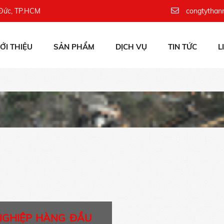
 Đức, TP.HCM
congtythan
IỚI THIỆU
SẢN PHẨM
DỊCH VỤ
TIN TỨC
L
NGHIỆP HÀNG ĐẦU