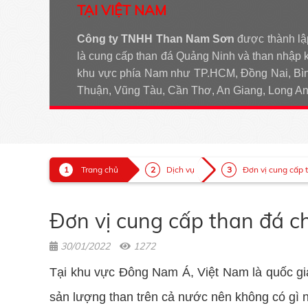
TẠI VIỆT NAM
Công ty TNHH Than Nam Sơn
được thành lậ
là cung cấp than đá Quảng Ninh và than nhập 
khu vực phía Nam như TP.HCM, Đồng Nai, Bìn
Thuận, Vũng Tàu, Cần Thơ, An Giang, Long 
Trang chủ
Dịch vụ
Đơn vị cung cấp t
Đơn vị cung cấp than đá ch
30/01/2022
1272
Tại khu vực Đông Nam Á, Việt Nam là quốc gi
sản lượng than trên cả nước nên không có gì 