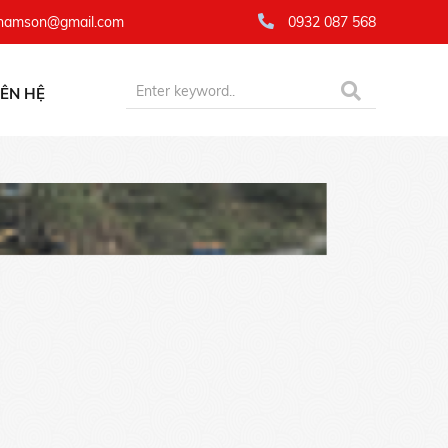
namson@gmail.com
0932 087 568
IÊN HỆ