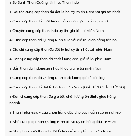
+ So Sánh Than Quảng Ninh và Than Indo
+ Đối tác cung cấp than đá đốt lò hơi tại miền Nam với giá tốt nhất
+ Cung cấp than đá chất lượng với nguồn gốc rõ ràng, giá rẻ
+ Chuyên cung cấp than Indo uy tín, giá tốt tại Miền Nam
+ Cung cấp than đá Quảng Ninh sỉ lẻ với giá rẻ, giao hàng tận nơi
+ Địa chỉ cung cấp than đá đốt lò hơi uy tín nhất tại miền Nam
+ Đơn vị cung cấp than đá chất lượng cao, giá rẻ kv phía Nam
+ Bán than đá Indonesia nhập khẩu giá rẻ tại miền Nam
+ Cung cấp than đá Quảng Ninh chất lượng giá rẻ các loại
+ Cung cấp than đá đốt lò hơi tại miền Nam [GIÁ RẺ & CHẤT LƯỢNG]
+ Đơn vị cung cấp than đá giá tốt, chất lượng ổn định, giao hàng
nhanh
+ Than Indonesia - Lựa chọn hàng đầu cho các ngành công nghiệp
+ Nhà cung cấp than Quảng Ninh tốt và uy tín hàng đầu TPHCM
+ Nhà phân phối than đá đốt lò hơi giá rẻ uy tín tại miền Nam