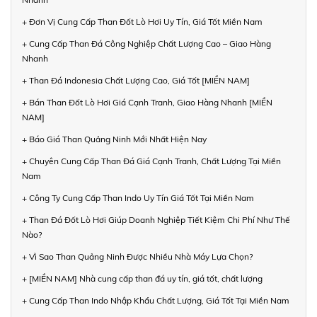
+ Đơn Vị Cung Cấp Than Đốt Lò Hơi Uy Tín, Giá Tốt Miền Nam
+ Cung Cấp Than Đá Công Nghiệp Chất Lượng Cao – Giao Hàng
Nhanh
+ Than Đá Indonesia Chất Lượng Cao, Giá Tốt [MIỀN NAM]
+ Bán Than Đốt Lò Hơi Giá Cạnh Tranh, Giao Hàng Nhanh [MIỀN
NAM]
+ Báo Giá Than Quảng Ninh Mới Nhất Hiện Nay
+ Chuyên Cung Cấp Than Đá Giá Cạnh Tranh, Chất Lượng Tại Miền
Nam
+ Công Ty Cung Cấp Than Indo Uy Tín Giá Tốt Tại Miền Nam
+ Than Đá Đốt Lò Hơi Giúp Doanh Nghiệp Tiết Kiệm Chi Phí Như Thế
Nào?
+ Vì Sao Than Quảng Ninh Được Nhiều Nhà Máy Lựa Chọn?
+ [MIỀN NAM] Nhà cung cấp than đá uy tín, giá tốt, chất lượng
+ Cung Cấp Than Indo Nhập Khẩu Chất Lượng, Giá Tốt Tại Miền Nam