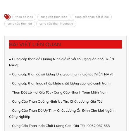
than đá indo
cung cấp than indo
cung cấp than đốt lò hơi
cung cấp than đá
cung cấp than indonesia
BÀI VIẾT LIÊN QUAN
+ Cung cấp than đá Quảng Ninh giá rẻ với số lượng lớn nhỏ [MIỀN
NAM]
+ Cung cấp than đá số lượng lớn, giao nhanh, giá tốt [MIỀN NAM]
+ Cung cấp than Indo nhập khẩu chất lượng cao, giá cạnh tranh
+ Than Đốt Lò Hơi Giá Tốt - Cung Cấp Nhanh Toàn Miền Nam
+ Cung Cấp Than Quảng Ninh Uy Tín, Chất Lượng, Giá Tốt
+ Cung Cấp Than Đá Uy Tín – Chất Lượng Ổn Định Cho Mọi Ngành
Công Nghiệp
+ Cung Cấp Than Indo Chất Lượng Cao, Giá Tốt | 0932 087 568