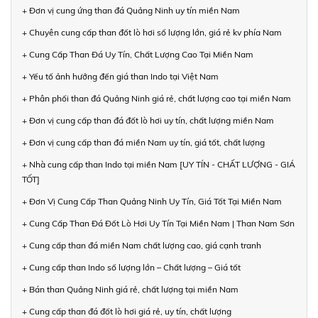
+ Đơn vị cung ứng than đá Quảng Ninh uy tín miền Nam
+ Chuyên cung cấp than đốt lò hơi số lượng lớn, giá rẻ kv phía Nam
+ Cung Cấp Than Đá Uy Tín, Chất Lượng Cao Tại Miền Nam
+ Yếu tố ảnh hưởng đến giá than Indo tại Việt Nam
+ Phân phối than đá Quảng Ninh giá rẻ, chất lượng cao tại miền Nam
+ Đơn vị cung cấp than đá đốt lò hơi uy tín, chất lượng miền Nam
+ Đơn vị cung cấp than đá miền Nam uy tín, giá tốt, chất lượng
+ Nhà cung cấp than Indo tại miền Nam [UY TÍN - CHẤT LƯỢNG - GIÁ
TỐT]
+ Đơn Vị Cung Cấp Than Quảng Ninh Uy Tín, Giá Tốt Tại Miền Nam
+ Cung Cấp Than Đá Đốt Lò Hơi Uy Tín Tại Miền Nam | Than Nam Sơn
+ Cung cấp than đá miền Nam chất lượng cao, giá cạnh tranh
+ Cung cấp than Indo số lượng lớn – Chất lượng – Giá tốt
+ Bán than Quảng Ninh giá rẻ, chất lượng tại miền Nam
+ Cung cấp than đá đốt lò hơi giá rẻ, uy tín, chất lượng