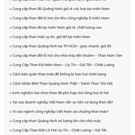
+ Cung cấp than đá Quảng Ninh giá rẻ các loại tại miền Nam
+ Cung cấp than đốt lò hơi cho khu công nghiệp ở miền Nam
+ Cung cấp than đá tại miền Nam giá rẻ, chất lượng cao
+ Cung cấp than Indo uy tín, giá tốt tại miền Nam
+ Cung cấp than Quảng Ninh tại TP.HCM – giao nhanh, giá tốt
+ Cung cấp than đốt lò hơi cho nhà máy dệt nhuộm – Than Nam Sơn
+ Cung Cấp Than Đá Miền Nam – Uy Tín – Giá Tốt – Chất Lượng
+ Cách bảo quản than Indo để không bị hao hụt chất lượng
+ Cách Nhận Biết Than Quảng Ninh Thật – Tránh Than Trôi Nổi
+ Kinh nghiệm lựa chọn than đá phù hợp cho từng loại lò hơi
+ Tại sao doanh nghiệp Việt Nam vẫn ưu tiên sử dụng than đá?
+ Vì sao ngành công nghiệp Việt Nam ưa chuộng than Indo?
+ Cung cấp than Quảng Ninh số lượng lớn cho nhà máy
+ Cung Cấp Than Đốt Lò Hơi Uy Tín – Chất Lượng – Giá Tốt