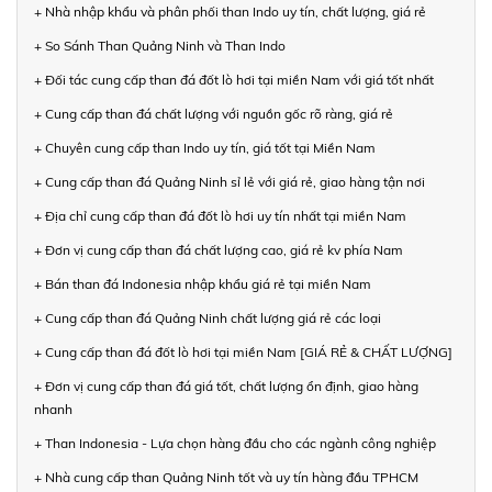
+ Nhà nhập khẩu và phân phối than Indo uy tín, chất lượng, giá rẻ
+ So Sánh Than Quảng Ninh và Than Indo
+ Đối tác cung cấp than đá đốt lò hơi tại miền Nam với giá tốt nhất
+ Cung cấp than đá chất lượng với nguồn gốc rõ ràng, giá rẻ
+ Chuyên cung cấp than Indo uy tín, giá tốt tại Miền Nam
+ Cung cấp than đá Quảng Ninh sỉ lẻ với giá rẻ, giao hàng tận nơi
+ Địa chỉ cung cấp than đá đốt lò hơi uy tín nhất tại miền Nam
+ Đơn vị cung cấp than đá chất lượng cao, giá rẻ kv phía Nam
+ Bán than đá Indonesia nhập khẩu giá rẻ tại miền Nam
+ Cung cấp than đá Quảng Ninh chất lượng giá rẻ các loại
+ Cung cấp than đá đốt lò hơi tại miền Nam [GIÁ RẺ & CHẤT LƯỢNG]
+ Đơn vị cung cấp than đá giá tốt, chất lượng ổn định, giao hàng
nhanh
+ Than Indonesia - Lựa chọn hàng đầu cho các ngành công nghiệp
+ Nhà cung cấp than Quảng Ninh tốt và uy tín hàng đầu TPHCM