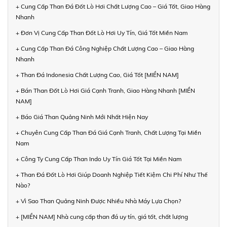
+ Cung Cấp Than Đá Đốt Lò Hơi Chất Lượng Cao – Giá Tốt, Giao Hàng
Nhanh
+ Đơn Vị Cung Cấp Than Đốt Lò Hơi Uy Tín, Giá Tốt Miền Nam
+ Cung Cấp Than Đá Công Nghiệp Chất Lượng Cao – Giao Hàng
Nhanh
+ Than Đá Indonesia Chất Lượng Cao, Giá Tốt [MIỀN NAM]
+ Bán Than Đốt Lò Hơi Giá Cạnh Tranh, Giao Hàng Nhanh [MIỀN
NAM]
+ Báo Giá Than Quảng Ninh Mới Nhất Hiện Nay
+ Chuyên Cung Cấp Than Đá Giá Cạnh Tranh, Chất Lượng Tại Miền
Nam
+ Công Ty Cung Cấp Than Indo Uy Tín Giá Tốt Tại Miền Nam
+ Than Đá Đốt Lò Hơi Giúp Doanh Nghiệp Tiết Kiệm Chi Phí Như Thế
Nào?
+ Vì Sao Than Quảng Ninh Được Nhiều Nhà Máy Lựa Chọn?
+ [MIỀN NAM] Nhà cung cấp than đá uy tín, giá tốt, chất lượng