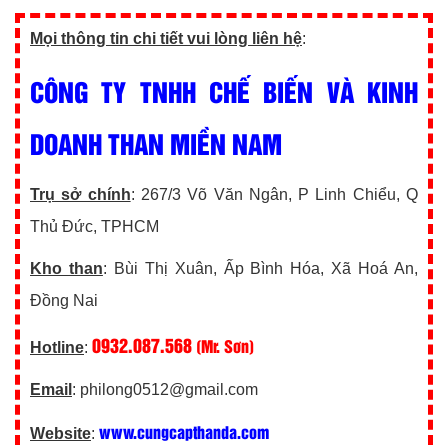
Mọi thông tin chi tiết vui lòng liên hệ
:
CÔNG TY TNHH CHẾ BIẾN VÀ KINH
DOANH THAN MIỀN NAM
Trụ sở chính
: 267/3 Võ Văn Ngân, P Linh Chiểu, Q
Thủ Đức, TPHCM
Kho than
: Bùi Thị Xuân, Ấp Bình Hóa, Xã Hoá An,
Đồng Nai
0932.087.568
(Mr. Sơn)
Hotline
:
Email
: philong0512@gmail.com
www.cungcapthanda.com
Website
: