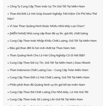
+ Công Ty Cung Cấp Than Indo Uy Tín Giá Tốt Tại Miền Nam
+ Than Đá Đốt Lò Hơi Giúp Doanh Nghiệp Tiết Kiệm Chi Phí Như Thế
Nào?
+ Vì Sao Than Quảng Ninh Được Nhiều Nhà Máy Lựa Chọn?
+ [MIỀN NAM] Nhà cung cấp than đá uy tín, giá tốt, chất lượng
+ Cung Cấp Than Indo Nhập Khẩu Chất Lượng, Giá Tốt Tại Miền Nam
+ Báo giá than đốt lò hơi mới nhất tại Than Nam Sơn
+ Than Quảng Ninh Cho Lò Hơi Công Nghiệp Có Gì Nổi Bật?
+ Cung Cấp Than Đá Uy Tín, Giá Tốt Tại Miền Nam | Giao Nhanh
+ Than Indonesia Chất Lượng Cao – Cung Cấp Toàn Miền Nam
+ Cung Cấp Than Đốt Lò Hơi Chất Lượng, Giá Tốt Tại Miền Nam
+ Phân phối than đá Quảng Ninh uy tín giá tốt tại miền Nam
+ Cung Cấp Than Đá Chất Lượng Cho Nhà Máy, Lò Hơi Giá Tốt
+ Cung Cấp Than Indo Số Lượng Lớn Giá Rẻ Tại Miền Nam