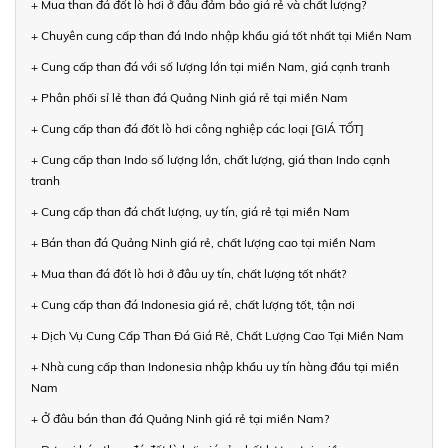
+ Mua than đá đốt lò hơi ở đâu đảm bảo giá rẻ và chất lượng?
+ Chuyên cung cấp than đá Indo nhập khẩu giá tốt nhất tại Miền Nam
+ Cung cấp than đá với số lượng lớn tại miền Nam, giá cạnh tranh
+ Phân phối sỉ lẻ than đá Quảng Ninh giá rẻ tại miền Nam
+ Cung cấp than đá đốt lò hơi công nghiệp các loại [GIÁ TỐT]
+ Cung cấp than Indo số lượng lớn, chất lượng, giá than Indo cạnh
tranh
+ Cung cấp than đá chất lượng, uy tín, giá rẻ tại miền Nam
+ Bán than đá Quảng Ninh giá rẻ, chất lượng cao tại miền Nam
+ Mua than đá đốt lò hơi ở đâu uy tín, chất lượng tốt nhất?
+ Cung cấp than đá Indonesia giá rẻ, chất lượng tốt, tận nơi
+ Dịch Vụ Cung Cấp Than Đá Giá Rẻ, Chất Lượng Cao Tại Miền Nam
+ Nhà cung cấp than Indonesia nhập khẩu uy tín hàng đầu tại miền
Nam
+ Ở đâu bán than đá Quảng Ninh giá rẻ tại miền Nam?