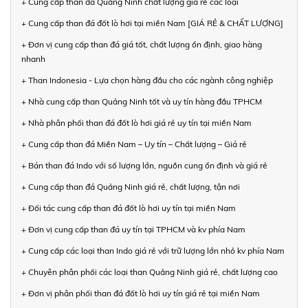
+ Cung cấp than đá Quảng Ninh chất lượng giá rẻ các loại
+ Cung cấp than đá đốt lò hơi tại miền Nam [GIÁ RẺ & CHẤT LƯỢNG]
+ Đơn vị cung cấp than đá giá tốt, chất lượng ổn định, giao hàng
nhanh
+ Than Indonesia - Lựa chọn hàng đầu cho các ngành công nghiệp
+ Nhà cung cấp than Quảng Ninh tốt và uy tín hàng đầu TPHCM
+ Nhà phân phối than đá đốt lò hơi giá rẻ uy tín tại miền Nam
+ Cung cấp than đá Miền Nam – Uy tín – Chất lượng – Giá rẻ
+ Bán than đá Indo với số lượng lớn, nguồn cung ổn định và giá rẻ
+ Cung cấp than đá Quảng Ninh giá rẻ, chất lượng, tận nơi
+ Đối tác cung cấp than đá đốt lò hơi uy tín tại miền Nam
+ Đơn vị cung cấp than đá uy tín tại TPHCM và kv phía Nam
+ Cung cấp các loại than Indo giá rẻ với trữ lượng lớn nhỏ kv phía Nam
+ Chuyên phân phối các loại than Quảng Ninh giá rẻ, chất lượng cao
+ Đơn vị phân phối than đá đốt lò hơi uy tín giá rẻ tại miền Nam