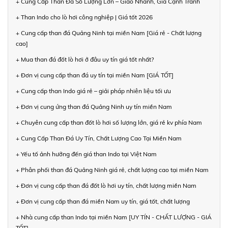
+ Cung Cấp Than Đá Số Lượng Lớn – Giao Nhanh, Giá Cạnh Tranh
+ Than Indo cho lò hơi công nghiệp | Giá tốt 2026
+ Cung cấp than đá Quảng Ninh tại miền Nam [Giá rẻ - Chất lượng
cao]
+ Mua than đá đốt lò hơi ở đâu uy tín giá tốt nhất?
+ Đơn vị cung cấp than đá uy tín tại miền Nam [GIÁ TỐT]
+ Cung cấp than Indo giá rẻ – giải pháp nhiên liệu tối ưu
+ Đơn vị cung ứng than đá Quảng Ninh uy tín miền Nam
+ Chuyên cung cấp than đốt lò hơi số lượng lớn, giá rẻ kv phía Nam
+ Cung Cấp Than Đá Uy Tín, Chất Lượng Cao Tại Miền Nam
+ Yếu tố ảnh hưởng đến giá than Indo tại Việt Nam
+ Phân phối than đá Quảng Ninh giá rẻ, chất lượng cao tại miền Nam
+ Đơn vị cung cấp than đá đốt lò hơi uy tín, chất lượng miền Nam
+ Đơn vị cung cấp than đá miền Nam uy tín, giá tốt, chất lượng
+ Nhà cung cấp than Indo tại miền Nam [UY TÍN - CHẤT LƯỢNG - GIÁ
TỐT]