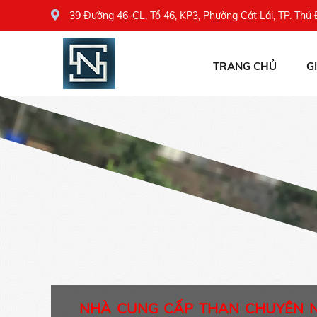
39 Đường 46-CL, Tổ 46, KP3, Phường Cát Lái, TP. Thủ
TRANG CHỦ
G
NHÀ CUNG CẤP THAN CHUYÊN 