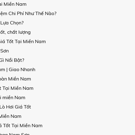
ại Miền Nam
iệm Chi Phí Như Thế Nào?
 Lựa Chọn?
ốt, chất lượng
iá Tốt Tại Miền Nam
 Sơn
ì Nổi Bật?
am | Giao Nhanh
Toàn Miền Nam
t Tại Miền Nam
ại miền Nam
ò Hơi Giá Tốt
 Miền Nam
á Tốt Tại Miền Nam
 Than Nam Sơn