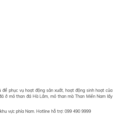
đủ để phục vụ hoạt động sản xuất, hoạt động sinh hoạt của
an đá ở mỏ than đá Hà Lầm, mỏ than mà Than Miền Nam lấy
khu vực phía Nam. Hotline hỗ trợ: 099 490 9999