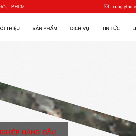
 Đức, TP.HCM
congtythan
IỚI THIỆU
SẢN PHẨM
DỊCH VỤ
TIN TỨC
L
NGHIỆP HÀNG ĐẦU