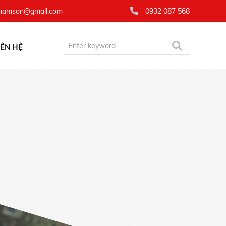
namson@gmail.com
0932 087 568
IÊN HỆ