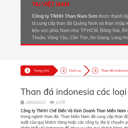
TẠI VIỆT NAM
Công ty TNHH Than Nam Sơn
được thành lậ
là cung cấp than đá Quảng Ninh và than nhập 
khu vực phía Nam như TP.HCM, Đồng Nai, Bìn
Thuận, Vũng Tàu, Cần Thơ, An Giang, Long 
Trang chủ
Dịch vụ
Than đá indonesia
Than đá indonesia các loại
18/02/2021
1378
Công ty TNHH Chế Biến Và Kinh Doanh Than Miền Nam
trong ngành than đá, Than Miền Nam đã cung cấp than đá 
xuất của quý khách hàng hoặc các công ty, đại lý chuyên 