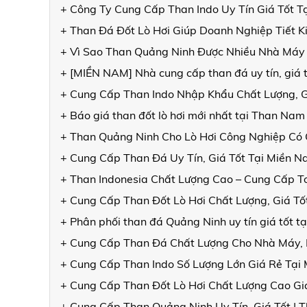
+ Công Ty Cung Cấp Than Indo Uy Tín Giá Tốt T
+ Than Đá Đốt Lò Hơi Giúp Doanh Nghiệp Tiết K
+ Vì Sao Than Quảng Ninh Được Nhiều Nhà Máy
+ [MIỀN NAM] Nhà cung cấp than đá uy tín, giá t
+ Cung Cấp Than Indo Nhập Khẩu Chất Lượng, G
+ Báo giá than đốt lò hơi mới nhất tại Than Nam
+ Than Quảng Ninh Cho Lò Hơi Công Nghiệp Có G
+ Cung Cấp Than Đá Uy Tín, Giá Tốt Tại Miền N
+ Than Indonesia Chất Lượng Cao – Cung Cấp 
+ Cung Cấp Than Đốt Lò Hơi Chất Lượng, Giá Tố
+ Phân phối than đá Quảng Ninh uy tín giá tốt t
+ Cung Cấp Than Đá Chất Lượng Cho Nhà Máy, L
+ Cung Cấp Than Indo Số Lượng Lớn Giá Rẻ Tại
+ Cung Cấp Than Đốt Lò Hơi Chất Lượng Cao Gi
+ Cung Cấp Than Quảng Ninh Uy Tín, Giá Tốt |