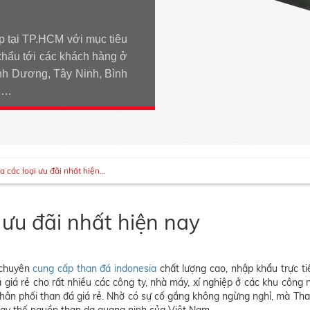
p tại TP.HCM với mục tiêu
khẩu tới các khách hàng ở
h Dương, Tây Ninh, Bình
An…
 các loại ưu đãi nhất hiện...
 ưu đãi nhất hiện nay
chuyên
cung cấp than đá indonesia
chất lượng cao, nhập khẩu trực ti
giá rẻ cho rất nhiều các công ty, nhà máy, xí nghiệp ở các khu côn
phân phối than đá giá rẻ. Nhờ có sự cố gắng không ngừng nghỉ, mà Th