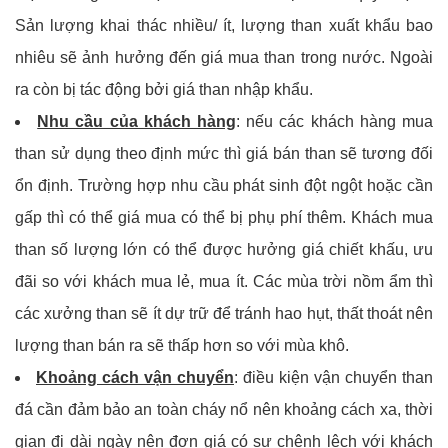
Sản lượng khai thác nhiều/ ít, lượng than xuất khẩu bao
nhiêu sẽ ảnh hưởng đến giá mua than trong nước. Ngoài
ra còn bị tác động bởi giá than nhập khẩu.
Nhu cầu của khách hàng
: nếu các khách hàng mua
than sử dụng theo định mức thì giá bán than sẽ tương đối
ổn định. Trường hợp nhu cầu phát sinh đột ngột hoặc cần
gấp thì có thể giá mua có thể bị phụ phí thêm. Khách mua
than số lượng lớn có thể được hưởng giá chiết khấu, ưu
đãi so với khách mua lẻ, mua ít. Các mùa trời nồm ẩm thì
các xưởng than sẽ ít dự trữ để tránh hao hụt, thất thoát nên
lượng than bán ra sẽ thấp hơn so với mùa khô.
Khoảng cách vận chuyển
: điều kiện vận chuyển than
đá cần đảm bảo an toàn cháy nổ nên khoảng cách xa, thời
gian đi dài ngày nên đơn giá có sự chênh lệch với khách