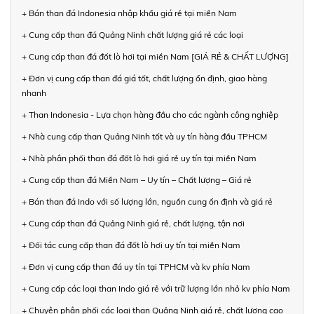
+ Bán than đá Indonesia nhập khẩu giá rẻ tại miền Nam
+ Cung cấp than đá Quảng Ninh chất lượng giá rẻ các loại
+ Cung cấp than đá đốt lò hơi tại miền Nam [GIÁ RẺ & CHẤT LƯỢNG]
+ Đơn vị cung cấp than đá giá tốt, chất lượng ổn định, giao hàng
nhanh
+ Than Indonesia - Lựa chọn hàng đầu cho các ngành công nghiệp
+ Nhà cung cấp than Quảng Ninh tốt và uy tín hàng đầu TPHCM
+ Nhà phân phối than đá đốt lò hơi giá rẻ uy tín tại miền Nam
+ Cung cấp than đá Miền Nam – Uy tín – Chất lượng – Giá rẻ
+ Bán than đá Indo với số lượng lớn, nguồn cung ổn định và giá rẻ
+ Cung cấp than đá Quảng Ninh giá rẻ, chất lượng, tận nơi
+ Đối tác cung cấp than đá đốt lò hơi uy tín tại miền Nam
+ Đơn vị cung cấp than đá uy tín tại TPHCM và kv phía Nam
+ Cung cấp các loại than Indo giá rẻ với trữ lượng lớn nhỏ kv phía Nam
+ Chuyên phân phối các loại than Quảng Ninh giá rẻ, chất lượng cao