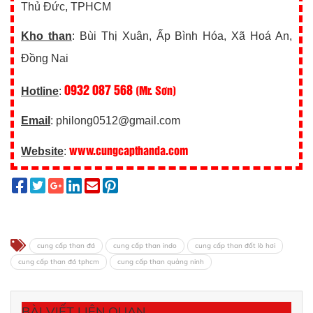
Thủ Đức, TPHCM
Kho than
: Bùi Thị Xuân, Ấp Bình Hóa, Xã Hoá An,
Đồng Nai
0932 087 568
(Mr. Sơn)
Hotline
:
Email
: philong0512@gmail.com
www.cungcapthanda.com
Website
:
cung cấp than đá
cung cấp than indo
cung cấp than đốt lò hơi
cung cấp than đá tphcm
cung cấp than quảng ninh
BÀI VIẾT LIÊN QUAN