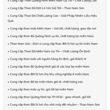
+ Cung Cấp Than Quảng Ninh Miền Nam Uy Tín – Chất Lượng Cao
+ Cung Cấp Than Đá Đốt Lò Hơi Giá Tốt – Than Nam Sơn
+ Cung Cấp Than Đá Chất Lượng Cao – Giải Pháp Nhiên Liệu Hiệu
Quả
+ Cung cấp than Indo Miền Nam – Giá tốt, chất lượng, giao tận nơi
+ Cung cấp than đá Quảng Ninh uy tín, chất lượng tại miền Nam
+ Than Nam Sơn - Đơn vị cung cấp than đốt lò hơi uy tín miền Nam
+ Cung Cấp Than Đá Miền Nam Uy Tín – Chất Lượng Ổn Định
+ Cung cấp than Indo với nguồn hàng ổn định, giá thành rẻ
+ Cung cấp than đá Quảng Ninh giá rẻ các loại tại miền Nam
+ Cung cấp than đốt lò hơi cho khu công nghiệp ở miền Nam
+ Cung cấp than đá tại miền Nam giá rẻ, chất lượng cao
+ Cung cấp than Indo uy tín, giá tốt tại miền Nam
+ Cung cấp than Quảng Ninh tại TP.HCM – giao nhanh, giá tốt
+ Cung cấp than đốt lò hơi cho nhà máy dệt nhuộm – Than Nam Sơn