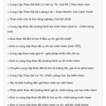
+ Cung Cấp Than Đá Đốt Lò Hơi Uy Tín, Giá Rẻ | Than Nam Sơn
+ Cung Cấp Than Đá Số Lượng Lớn – Giao Nhanh, Giá Cạnh Tranh
+ Than Indo cho lò hơi công nghiệp | Giá tốt 2026
+ Cung cấp than đá Quảng Ninh tại miền Nam [Giá rẻ - Chất lượng
cao]
+ Mua than đá đốt lò hơi ở đâu uy tín giá tốt nhất?
+ Đơn vị cung cấp than đá uy tín tại miền Nam [GIÁ TỐT]
+ Cung cấp than Indo giá rẻ – giải pháp nhiên liệu tối ưu
+ Đơn vị cung ứng than đá Quảng Ninh uy tín miền Nam
+ Chuyên cung cấp than đốt lò hơi số lượng lớn, giá rẻ kv phía Nam
+ Cung Cấp Than Đá Uy Tín, Chất Lượng Cao Tại Miền Nam
+ Yếu tố ảnh hưởng đến giá than Indo tại Việt Nam
+ Phân phối than đá Quảng Ninh giá rẻ, chất lượng cao tại miền Nam
+ Đơn vị cung cấp than đá đốt lò hơi uy tín, chất lượng miền Nam
+ Đơn vị cung cấp than đá miền Nam uy tín, giá tốt, chất lượng