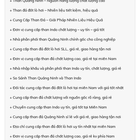
+ Than Quảng Ninh – Nguồn năng lượng chất lượng cao
+ Than đá đốt lò hơi – Nhiên liệu tiết kiệm, hiệu quả
+ Cung Cấp Than Đá – Giải Pháp Nhiên Liệu Hiệu Quả
+ Đơn vị cung cấp than Indo chất lượng – uy tín – giá tốt
+ Nhà phân phối than Quảng Ninh chính gốc cho công nghiệp
+ Cung cấp than đá đốt lò hơi SLL, giá rẻ, giao hàng tận nơi
+ Đơn vị cung cấp than đá chất lượng cao, giá rẻ tại miền Nam
+ Nhà nhập khẩu và phân phối than Indo uy tín, chất lượng, giá rẻ
+ So Sánh Than Quảng Ninh và Than Indo
+ Đối tác cung cấp than đá đốt lò hơi tại miền Nam với giá tốt nhất
+ Cung cấp than đá chất lượng với nguồn gốc rõ ràng, giá rẻ
+ Chuyên cung cấp than Indo uy tín, giá tốt tại Miền Nam
+ Cung cấp than đá Quảng Ninh sỉ lẻ với giá rẻ, giao hàng tận nơi
+ Địa chỉ cung cấp than đá đốt lò hơi uy tín nhất tại miền Nam
+ Đơn vị cung cấp than đá chất lượng cao, giá rẻ kv phía Nam