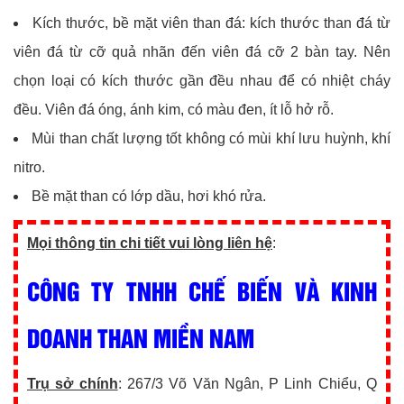
Kích thước, bề mặt viên than đá: kích thước than đá từ
viên đá từ cỡ quả nhãn đến viên đá cỡ 2 bàn tay. Nên
chọn loại có kích thước gần đều nhau để có nhiệt cháy
đều. Viên đá óng, ánh kim, có màu đen, ít lỗ hở rỗ.
Mùi than chất lượng tốt không có mùi khí lưu huỳnh, khí
nitro.
Bề mặt than có lớp dầu, hơi khó rửa.
Mọi thông tin chi tiết vui lòng liên hệ
:
CÔNG TY TNHH CHẾ BIẾN VÀ KINH
DOANH THAN MIỀN NAM
Trụ sở chính
: 267/3 Võ Văn Ngân, P Linh Chiểu, Q