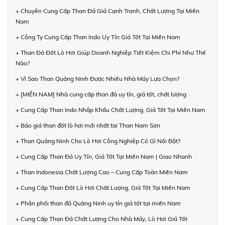
+ Chuyên Cung Cấp Than Đá Giá Cạnh Tranh, Chất Lượng Tại Miền
Nam
+ Công Ty Cung Cấp Than Indo Uy Tín Giá Tốt Tại Miền Nam
+ Than Đá Đốt Lò Hơi Giúp Doanh Nghiệp Tiết Kiệm Chi Phí Như Thế
Nào?
+ Vì Sao Than Quảng Ninh Được Nhiều Nhà Máy Lựa Chọn?
+ [MIỀN NAM] Nhà cung cấp than đá uy tín, giá tốt, chất lượng
+ Cung Cấp Than Indo Nhập Khẩu Chất Lượng, Giá Tốt Tại Miền Nam
+ Báo giá than đốt lò hơi mới nhất tại Than Nam Sơn
+ Than Quảng Ninh Cho Lò Hơi Công Nghiệp Có Gì Nổi Bật?
+ Cung Cấp Than Đá Uy Tín, Giá Tốt Tại Miền Nam | Giao Nhanh
+ Than Indonesia Chất Lượng Cao – Cung Cấp Toàn Miền Nam
+ Cung Cấp Than Đốt Lò Hơi Chất Lượng, Giá Tốt Tại Miền Nam
+ Phân phối than đá Quảng Ninh uy tín giá tốt tại miền Nam
+ Cung Cấp Than Đá Chất Lượng Cho Nhà Máy, Lò Hơi Giá Tốt