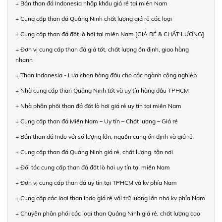
+ Bán than đá Indonesia nhập khẩu giá rẻ tại miền Nam
+ Cung cấp than đá Quảng Ninh chất lượng giá rẻ các loại
+ Cung cấp than đá đốt lò hơi tại miền Nam [GIÁ RẺ & CHẤT LƯỢNG]
+ Đơn vị cung cấp than đá giá tốt, chất lượng ổn định, giao hàng
nhanh
+ Than Indonesia - Lựa chọn hàng đầu cho các ngành công nghiệp
+ Nhà cung cấp than Quảng Ninh tốt và uy tín hàng đầu TPHCM
+ Nhà phân phối than đá đốt lò hơi giá rẻ uy tín tại miền Nam
+ Cung cấp than đá Miền Nam – Uy tín – Chất lượng – Giá rẻ
+ Bán than đá Indo với số lượng lớn, nguồn cung ổn định và giá rẻ
+ Cung cấp than đá Quảng Ninh giá rẻ, chất lượng, tận nơi
+ Đối tác cung cấp than đá đốt lò hơi uy tín tại miền Nam
+ Đơn vị cung cấp than đá uy tín tại TPHCM và kv phía Nam
+ Cung cấp các loại than Indo giá rẻ với trữ lượng lớn nhỏ kv phía Nam
+ Chuyên phân phối các loại than Quảng Ninh giá rẻ, chất lượng cao