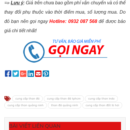
=»
Lưu ý
: Giá trên chưa bao gồm phí vận chuyển và có thể
thay đổi phụ thuộc vào thời điểm mua, số lượng mua. Do
đó bạn nên gọi ngay
Hotline: 0932 087 568
để được báo
giá chi tiết nhất!
cung cấp than đá
cung cấp than đá tphcm
cung cấp than indo
cung cấp than quảng ninh
than đá quảng ninh
cung cấp than đốt lò hơi
BÀI VIẾT LIÊN QUAN