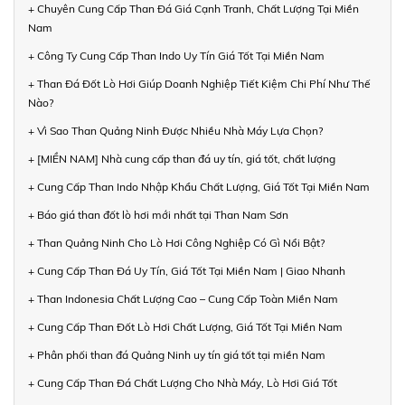
+ Chuyên Cung Cấp Than Đá Giá Cạnh Tranh, Chất Lượng Tại Miền
Nam
+ Công Ty Cung Cấp Than Indo Uy Tín Giá Tốt Tại Miền Nam
+ Than Đá Đốt Lò Hơi Giúp Doanh Nghiệp Tiết Kiệm Chi Phí Như Thế
Nào?
+ Vì Sao Than Quảng Ninh Được Nhiều Nhà Máy Lựa Chọn?
+ [MIỀN NAM] Nhà cung cấp than đá uy tín, giá tốt, chất lượng
+ Cung Cấp Than Indo Nhập Khẩu Chất Lượng, Giá Tốt Tại Miền Nam
+ Báo giá than đốt lò hơi mới nhất tại Than Nam Sơn
+ Than Quảng Ninh Cho Lò Hơi Công Nghiệp Có Gì Nổi Bật?
+ Cung Cấp Than Đá Uy Tín, Giá Tốt Tại Miền Nam | Giao Nhanh
+ Than Indonesia Chất Lượng Cao – Cung Cấp Toàn Miền Nam
+ Cung Cấp Than Đốt Lò Hơi Chất Lượng, Giá Tốt Tại Miền Nam
+ Phân phối than đá Quảng Ninh uy tín giá tốt tại miền Nam
+ Cung Cấp Than Đá Chất Lượng Cho Nhà Máy, Lò Hơi Giá Tốt