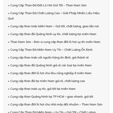
+ Cung Cấp Than Đá Đốt Lò Hơi Giá Tốt – Than Nam Sơn
+ Cung Cấp Than Đá Chất Lượng Cao – Giải Pháp Nhiên Liệu Hiệu
Quả
+ Cung cấp than Indo Miền Nam – Giá tốt, chất lượng, giao tận nơi
+ Cung cấp than đá Quảng Ninh uy tín, chất lượng tại miền Nam
+ Than Nam Sơn - Đơn vị cung cấp than đốt lò hơi uy tín miền Nam
+ Cung Cấp Than Đá Miền Nam Uy Tín – Chất Lượng Ổn Định
+ Cung cấp than Indo với nguồn hàng ổn định, giá thành rẻ
+ Cung cấp than đá Quảng Ninh giá rẻ các loại tại miền Nam
+ Cung cấp than đốt lò hơi cho khu công nghiệp ở miền Nam
+ Cung cấp than đá tại miền Nam giá rẻ, chất lượng cao
+ Cung cấp than Indo uy tín, giá tốt tại miền Nam
+ Cung cấp than Quảng Ninh tại TP.HCM – giao nhanh, giá tốt
+ Cung cấp than đốt lò hơi cho nhà máy dệt nhuộm – Than Nam Sơn
+ Cung Cấp Than Đá Miền Nam – Uy Tín – Giá Tốt – Chất Lượng