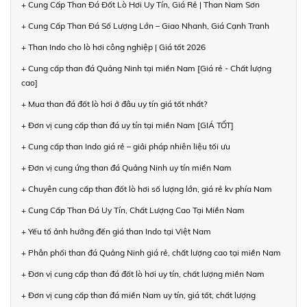
+ Cung Cấp Than Đá Đốt Lò Hơi Uy Tín, Giá Rẻ | Than Nam Sơn
+ Cung Cấp Than Đá Số Lượng Lớn – Giao Nhanh, Giá Cạnh Tranh
+ Than Indo cho lò hơi công nghiệp | Giá tốt 2026
+ Cung cấp than đá Quảng Ninh tại miền Nam [Giá rẻ - Chất lượng
cao]
+ Mua than đá đốt lò hơi ở đâu uy tín giá tốt nhất?
+ Đơn vị cung cấp than đá uy tín tại miền Nam [GIÁ TỐT]
+ Cung cấp than Indo giá rẻ – giải pháp nhiên liệu tối ưu
+ Đơn vị cung ứng than đá Quảng Ninh uy tín miền Nam
+ Chuyên cung cấp than đốt lò hơi số lượng lớn, giá rẻ kv phía Nam
+ Cung Cấp Than Đá Uy Tín, Chất Lượng Cao Tại Miền Nam
+ Yếu tố ảnh hưởng đến giá than Indo tại Việt Nam
+ Phân phối than đá Quảng Ninh giá rẻ, chất lượng cao tại miền Nam
+ Đơn vị cung cấp than đá đốt lò hơi uy tín, chất lượng miền Nam
+ Đơn vị cung cấp than đá miền Nam uy tín, giá tốt, chất lượng