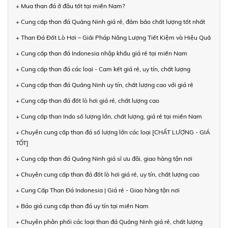
+ Mua than đá ở đâu tốt tại miền Nam?
+ Cung cấp than đá Quảng Ninh giá rẻ, đảm bảo chất lượng tốt nhất
+ Than Đá Đốt Lò Hơi – Giải Pháp Năng Lượng Tiết Kiệm và Hiệu Quả
+ Cung cấp than đá Indonesia nhập khẩu giá rẻ tại miền Nam
+ Cung cấp than đá các loại - Cam kết giá rẻ, uy tín, chất lượng
+ Cung cấp than đá Quảng Ninh uy tín, chất lượng cao với giá rẻ
+ Cung cấp than đá đốt lò hơi giá rẻ, chất lượng cao
+ Cung cấp than Indo số lượng lớn, chất lượng, giá rẻ tại miền Nam
+ Chuyên cung cấp than đá số lượng lớn các loại [CHẤT LƯỢNG - GIÁ
TỐT]
+ Cung cấp than đá Quảng Ninh giá sỉ ưu đãi, giao hàng tận nơi
+ Chuyên cung cấp than đá đốt lò hơi giá rẻ, uy tín, chất lượng cao
+ Cung Cấp Than Đá Indonesia | Giá rẻ - Giao hàng tận nơi
+ Báo giá cung cấp than đá uy tín tại miền Nam
+ Chuyên phân phối các loại than đá Quảng Ninh giá rẻ, chất lượng