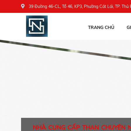
39 Đường 46-CL, Tổ 46, KP3, Phường Cát Lái, TP. Thủ
TRANG CHỦ
G
NHÀ CUNG CẤP THAN CHUYÊN 