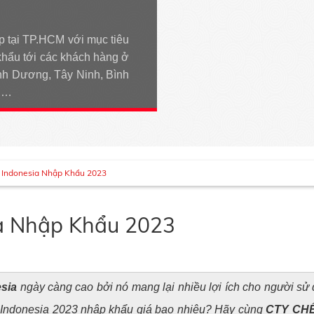
p tại TP.HCM với mục tiêu
khẩu tới các khách hàng ở
h Dương, Tây Ninh, Bình
An…
 Indonesia Nhập Khẩu 2023
a Nhập Khẩu 2023
sia
ngày càng cao bởi nó mang lại nhiều lợi ích cho người sử d
đá Indonesia 2023 nhập khẩu giá bao nhiêu? Hãy cùng
CTY CHẾ