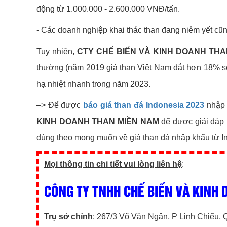
động từ 1.000.000 - 2.600.000 VNĐ/tấn.
- Các doanh nghiệp khai thác than đang niêm yết cũ
Tuy nhiên,
CTY CHẾ BIẾN VÀ KINH DOANH THA
thường (năm 2019 giá than Việt Nam đắt hơn 18% so v
hạ nhiệt nhanh trong năm 2023.
–> Để được
báo giá than đá Indonesia 2023
nhập 
KINH DOANH THAN MIỀN NAM
để được giải đáp m
đúng theo mong muốn về giá than đá nhập khẩu từ Ind
Mọi thông tin chi tiết vui lòng liên hệ
:
CÔNG TY TNHH CHẾ BIẾN VÀ KINH
Trụ sở chính
: 267/3 Võ Văn Ngân, P Linh Chiểu