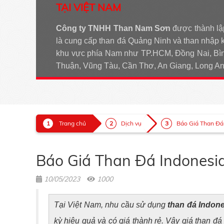
TẠI VIỆT NAM
Công ty TNHH Than Nam Sơn
được thành lậ
là cung cấp than đá Quảng Ninh và than nhập 
khu vực phía Nam như TP.HCM, Đồng Nai, Bìn
Thuận, Vũng Tàu, Cần Thơ, An Giang, Long 
Trang chủ
Dịch vụ
Báo Giá Than Đá
Báo Giá Than Đá Indonesi
10/05/2023
1000
Tại Việt Nam, nhu cầu sử dụng
than đá Indone
kỳ hiệu quả và có giá thành rẻ. Vậy giá than 