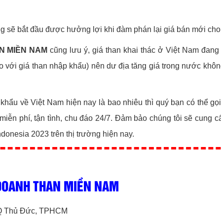
ng sẽ bắt đầu được hưởng lợi khi đàm phán lại giá bán mới ch
N MIỀN NAM
cũng lưu ý, giá than khai thác ở Việt Nam đang 
ới giá than nhập khẩu) nên dư địa tăng giá trong nước không 
khẩu về Việt Nam hiện nay là bao nhiêu thì quý bạn có thể gọ
iễn phí, tận tình, chu đáo 24/7. Đảm bảo chúng tôi sẽ cung c
onesia 2023 trên thị trường hiện nay.
 DOANH THAN MIỀN NAM
, Q Thủ Đức, TPHCM