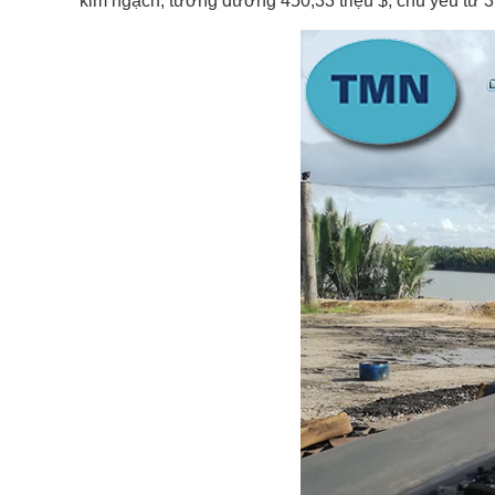
kim ngạch, tương đương 450,33 triệu $, chủ yếu từ 3