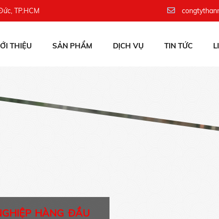
 Đức, TP.HCM
congtythan
IỚI THIỆU
SẢN PHẨM
DỊCH VỤ
TIN TỨC
L
NGHIỆP HÀNG ĐẦU