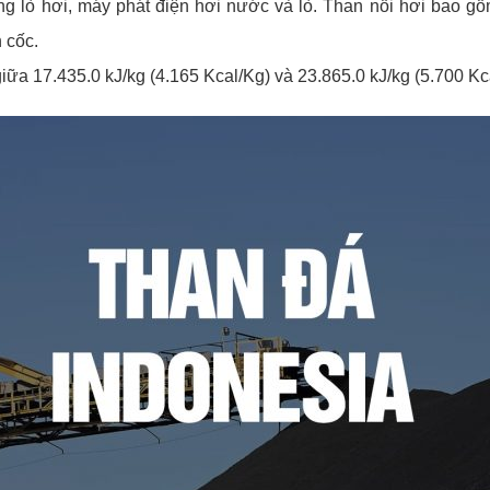
ng lò hơi, máy phát điện hơi nước và lò. Than nồi hơi bao gồm
 cốc.
o giữa 17.435.0 kJ/kg (4.165 Kcal/Kg) và 23.865.0 kJ/kg (5.700 Kc