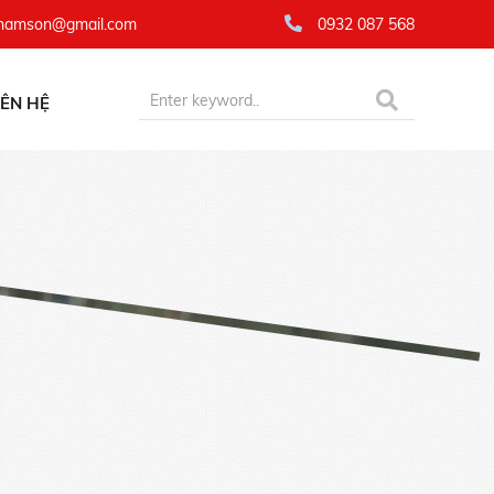
namson@gmail.com
0932 087 568
IÊN HỆ