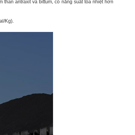
 than antraxit và bittum, có năng suất tỏa nhiệt hơn
al/Kg).