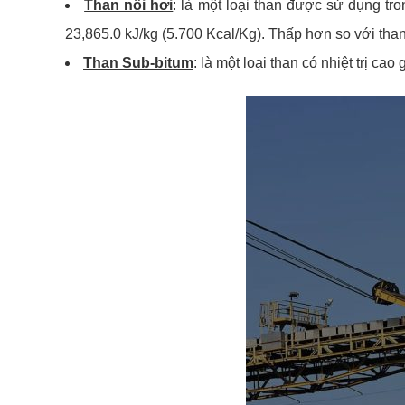
Than nồi hơi
: là một loại than được sử dụng tro
23,865.0 kJ/kg (5.700 Kcal/Kg). Thấp hơn so với than
Than Sub-bitum
: là một loại than có nhiệt trị ca